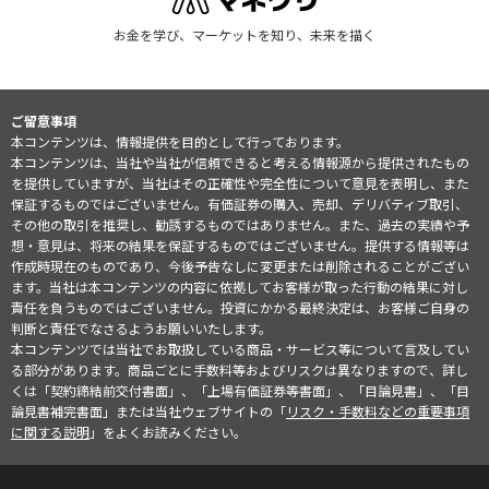
お金を学び、マーケットを知り、未来を描く
ご留意事項
本コンテンツは、情報提供を目的として行っております。
本コンテンツは、当社や当社が信頼できると考える情報源から提供されたもの
を提供していますが、当社はその正確性や完全性について意見を表明し、また
保証するものではございません。有価証券の購入、売却、デリバティブ取引、
その他の取引を推奨し、勧誘するものではありません。また、過去の実績や予
想・意見は、将来の結果を保証するものではございません。提供する情報等は
作成時現在のものであり、今後予告なしに変更または削除されることがござい
ます。当社は本コンテンツの内容に依拠してお客様が取った行動の結果に対し
責任を負うものではございません。投資にかかる最終決定は、お客様ご自身の
判断と責任でなさるようお願いいたします。
本コンテンツでは当社でお取扱している商品・サービス等について言及してい
る部分があります。商品ごとに手数料等およびリスクは異なりますので、詳し
くは「契約締結前交付書面」、「上場有価証券等書面」、「目論見書」、「目
論見書補完書面」または当社ウェブサイトの「
リスク・手数料などの重要事項
に関する説明
」をよくお読みください。