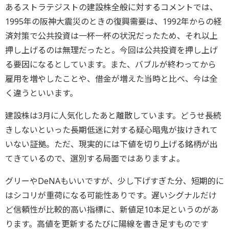
あるストラテジストの建設株全般に対するコメントでは、
1995年の阪神大震災のときの復興需要は、1992年からの経
済対策で公共投資は一杯一杯の状況だったため、それ以上
押し上げるのは無理だったと。今回は公共投資を押し上げ
る要因になるとしています。また、バブルが終わってから
雇用を増やしたことや、借金が増えた当時と比べ、今は全
く違うといいます。
建設株は3月に人気化したあと離散しています。どうせ長続
きしないといった長期低迷に対する疑心暗鬼が抜けきれて
いない証拠。ただ、現実的には下値を切り上げる銘柄が出
てきているので、選別する局面ではありますよ。
グリーやDeNAもいいですが、少し下げすぎた分、短期的に
はシコリが重荷になる可能性ありです。遅いシグナルだけ
ど信頼性が比較的高い指標に、新値足10本足というのがあ
ります。高値を更新するたびに陽線を書き足すものです