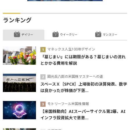
ランキング
デイリー
ウイークリー
マンスリー
マネックス人生100年デザイン
「墓じまい」には期限がある？墓じまいの流れ
とかかる費用を解説
岡元兵八郎の米国株マスターへの道
スペースＸ［SPCX］上場後初の決算発表、数字
は良かったが株価が下落...
モトリーフール米国株情報
【米国株動向】AIスーパーサイクル第2幕、AI
インフラ投資拡大で恩恵...