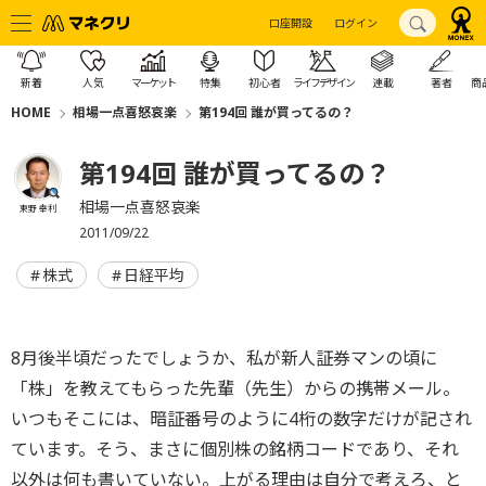
口座開設
ログイン
新着
人気
マーケット
特集
初心者
ライフデザイン
連載
著者
商
HOME
相場一点喜怒哀楽
第194回 誰が買ってるの？
第194回 誰が買ってるの？
相場一点喜怒哀楽
東野 幸利
2011/09/22
株式
日経平均
8月後半頃だったでしょうか、私が新人証券マンの頃に
「株」を教えてもらった先輩（先生）からの携帯メール。
いつもそこには、暗証番号のように4桁の数字だけが記され
ています。そう、まさに個別株の銘柄コードであり、それ
以外は何も書いていない。上がる理由は自分で考えろ、と