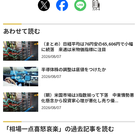
ｱﾝｹｰﾄ
あわせて読む
（まとめ）日経平均は76円安の65,606円で小幅
に続落 来週は米物価指標に注目
2026/08/07
半導体株の調整は底値をつけたか
2026/08/07
（朝）米国市場は3指数揃って下落 中東情勢悪
化懸念から投資家心理が悪化し売り優...
2026/08/07
「相場一点喜怒哀楽」の過去記事を読む