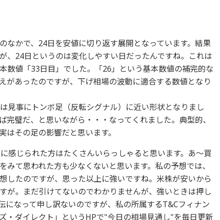
のなかで、24日を安値に切り返す展開となっています。結果
が、24日というのは変化しやすい日だったんですね。これは
本数値「33日目」でした。「26」という基本数値の補完的な
えがあったのですが、下げ相場の波動に適合する数値となり
は見事にトンボ足（反転シグナル）に近い形状となりまし
ば完璧だ、と思いながら・・・なってくれました。典型的、
実はその足の影響だと思います。
に感じられた方はたくさんいらっしゃると思います。あ～買
をみて思われた方も少なくないと思います。私の予想では、
想したのですが、思った以上に強いですね。米株が安いから
すが。まだ引けてないのでわかりませんが、強いときは押し
伝になって申し訳ないのですが、私の所属するT&Cフィナン
ズ・ダイレクト」というHPで"今日の相場見通し"を毎日更新