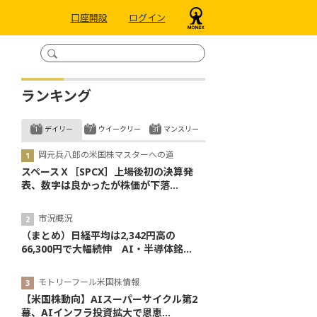
口座開設
ログイン
ランキング
デイリー
ウイークリー
マンスリー
岡元兵八郎の米国株マスターへの道
スペースＸ［SPCX］上場後初の決算発
表、数字は良かったが株価が下落...
市況概況
（まとめ）日経平均は2,342円高の
66,300円で大幅続伸 AI・半導体銘...
モトリーフール米国株情報
【米国株動向】AIスーパーサイクル第2
幕、AIインフラ投資拡大で恩恵...