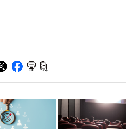
印刷
ｱﾝｹｰﾄ