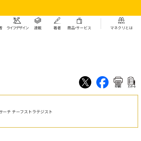
者
ライフデザイン
連載
著者
商
品・
サービス
マネクリとは
印刷
ｱﾝｹｰﾄ
サーチ チーフストラテジスト