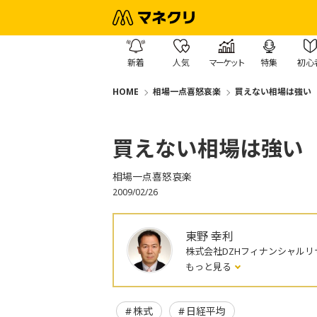
新着
人気
マーケット
特集
初心
HOME
相場一点喜怒哀楽
買えない相場は強い
買えない相場は強い
相場一点喜怒哀楽
2009/02/26
東野 幸利
株式会社DZHフィナンシャルリ
もっと見る
株式
日経平均