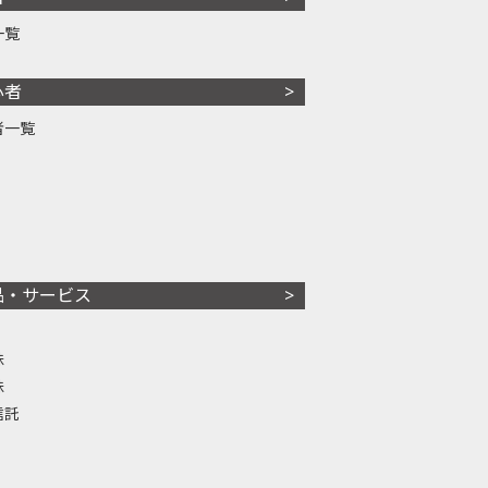
一覧
心者
者一覧
品・サービス
株
株
信託