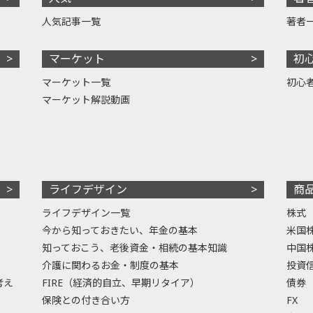
人気記事一覧
著者
マーケット
初
マーケット一覧
初心
マーケット解説動画
ライフデザイン
商
ライフデザイン一覧
株式
今から知っておきたい、年金の基本
米国
知っておこう、老後資金・相続の基本知識
中国
介護に関わるお金・制度の基本
投資
考え
FIRE（経済的自立、早期リタイア）
債券
保険との付き合い方
FX