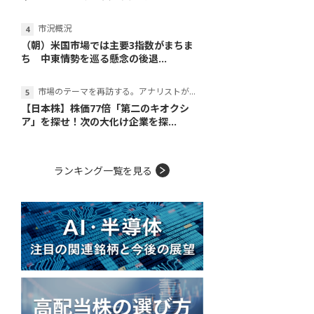
市況概況
（朝）米国市場では主要3指数がまちま
ち 中東情勢を巡る懸念の後退...
市場のテーマを再訪する。アナリストが読み解くテーマの本質
【日本株】株価77倍「第二のキオクシ
ア」を探せ！次の大化け企業を探...
ランキング一覧を見る