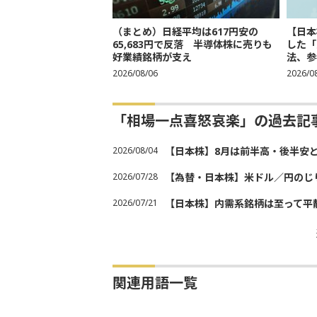
（まとめ）日経平均は617円安の
【日本
65,683円で反落 半導体株に売りも
した「
好業績銘柄が支え
法、参考
2026/08/06
2026/0
「相場一点喜怒哀楽」の過去記
2026/08/04
【日本株】8月は前半高・後半安
2026/07/28
【為替・日本株】米ドル／円のじ
2026/07/21
【日本株】内需系銘柄は至って平
関連用語一覧