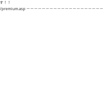
す！！
vice/goods/premium.asp －－－－－－－－－－－－－－－－－－－－