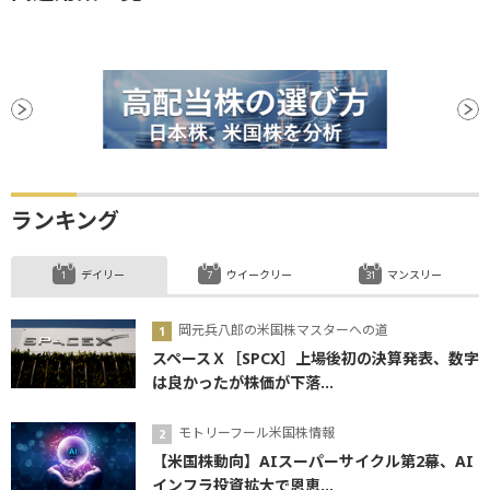
ランキング
デイリー
ウイークリー
マンスリー
岡元兵八郎の米国株マスターへの道
スペースＸ［SPCX］上場後初の決算発表、数字
は良かったが株価が下落...
モトリーフール米国株情報
【米国株動向】AIスーパーサイクル第2幕、AI
インフラ投資拡大で恩恵...