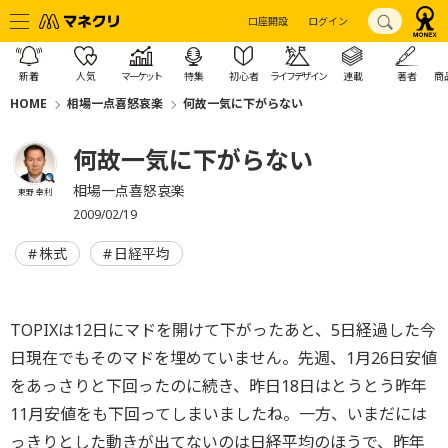
口座開設
ログイン
新着
人気
マーケット
特集
初心者
ライフデザイン
連載
著者
商
HOME
相場一点喜怒哀楽
何故一気に下がらない
何故一気に下がらない
相場一点喜怒哀楽
東野 幸利
2009/02/19
株式
日経平均
TOPIXは12日にマドを開けて下がったあと、5日経過した今
日現在でもそのマドを埋めていません。先週、1月26日安値
をあっさりと下回ったのに続き、昨日18日はとうとう昨年
11月安値をも下回ってしまいましたね。一方、いまだには
っきりとした動きが出てないのは日経平均のほうで、昨年