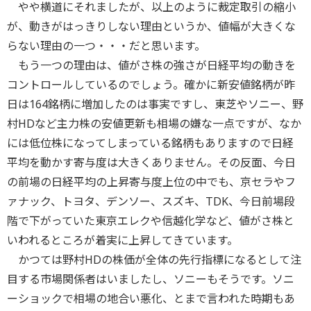
やや横道にそれましたが、以上のように裁定取引の縮小
が、動きがはっきりしない理由というか、値幅が大きくな
らない理由の一つ・・・だと思います。
もう一つの理由は、値がさ株の強さが日経平均の動きを
コントロールしているのでしょう。確かに新安値銘柄が昨
日は164銘柄に増加したのは事実ですし、東芝やソニー、野
村HDなど主力株の安値更新も相場の嫌な一点ですが、なか
には低位株になってしまっている銘柄もありますので日経
平均を動かす寄与度は大きくありません。その反面、今日
の前場の日経平均の上昇寄与度上位の中でも、京セラやフ
ァナック、トヨタ、デンソー、スズキ、TDK、今日前場段
階で下がっていた東京エレクや信越化学など、値がさ株と
いわれるところが着実に上昇してきています。
かつては野村HDの株価が全体の先行指標になるとして注
目する市場関係者はいましたし、ソニーもそうです。ソニ
ーショックで相場の地合い悪化、とまで言われた時期もあ