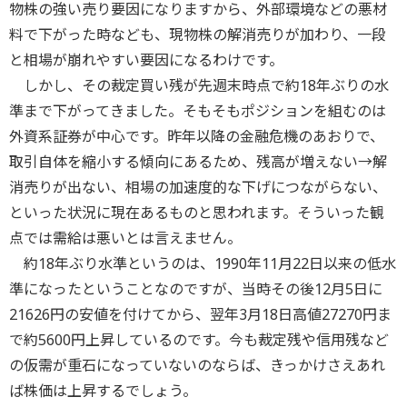
物株の強い売り要因になりますから、外部環境などの悪材
料で下がった時なども、現物株の解消売りが加わり、一段
と相場が崩れやすい要因になるわけです。
しかし、その裁定買い残が先週末時点で約18年ぶりの水
準まで下がってきました。そもそもポジションを組むのは
外資系証券が中心です。昨年以降の金融危機のあおりで、
取引自体を縮小する傾向にあるため、残高が増えない→解
消売りが出ない、相場の加速度的な下げにつながらない、
といった状況に現在あるものと思われます。そういった観
点では需給は悪いとは言えません。
約18年ぶり水準というのは、1990年11月22日以来の低水
準になったということなのですが、当時その後12月5日に
21626円の安値を付けてから、翌年3月18日高値27270円ま
で約5600円上昇しているのです。今も裁定残や信用残など
の仮需が重石になっていないのならば、きっかけさえあれ
ば株価は上昇するでしょう。