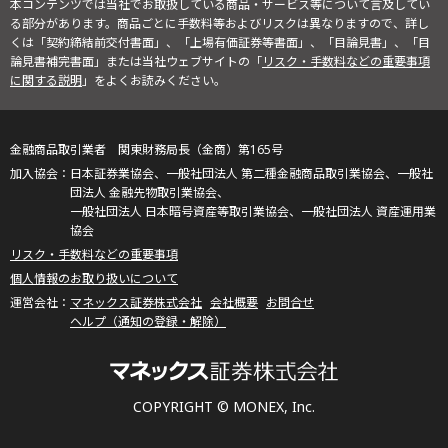
本コンテンツでは当社でお取扱している商品・サービス等について言及してい
る部分があります。商品ごとに手数料等およびリスクは異なりますので、詳し
くは「契約締結前交付書面」、「上場有価証券等書面」、「目論見書」、「目
論見書補完書面」または当社ウェブサイトの「
リスク・手数料などの重要事項
に関する説明
」をよくお読みください。
金融商品取引業者 関東財務局長（金商）第165号
日本証券業協会、一般社団法人 第二種金融商品取引業協会、一般社
団法人 金融先物取引業協会、
一般社団法人 日本暗号資産等取引業協会、一般社団法人 資産運用業
協会
リスク・手数料などの重要事項
個人情報のお取り扱いについて
マネックス証券株式会社
会社概要
お問合せ
ヘルプ（通知の登録・解除）
COPYRIGHT © MONEX, Inc.