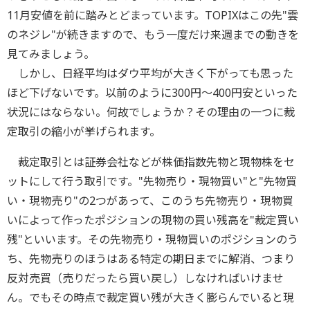
11月安値を前に踏みとどまっています。TOPIXはこの先"雲
のネジレ"が続きますので、もう一度だけ来週までの動きを
見てみましょう。
しかし、日経平均はダウ平均が大きく下がっても思った
ほど下げないです。以前のように300円～400円安といった
状況にはならない。何故でしょうか？その理由の一つに裁
定取引の縮小が挙げられます。
裁定取引とは証券会社などが株価指数先物と現物株をセ
ットにして行う取引です。"先物売り・現物買い"と"先物買
い・現物売り"の2つがあって、このうち先物売り・現物買
いによって作ったポジションの現物の買い残高を"裁定買い
残"といいます。その先物売り・現物買いのポジションのう
ち、先物売りのほうはある特定の期日までに解消、つまり
反対売買（売りだったら買い戻し）しなければいけませ
ん。でもその時点で裁定買い残が大きく膨らんでいると現