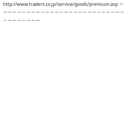
http://www.traders.co.jp/service/goods/premium.asp －
－－－－－－－－－－－－－－－－－－－－－－－－－－
－－－－－－－－