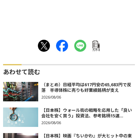
ｱﾝｹｰﾄ
あわせて読む
（まとめ）日経平均は617円安の65,683円で反
落 半導体株に売りも好業績銘柄が支え
2026/08/06
【日本株】ウォール街の戦略を応用した「良い
会社を安く買う」投資法、参考銘柄15選...
2026/08/06
【日本株】映画『ちいかわ』が大ヒット中の東