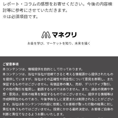
レポート・コラムの感想をお寄せください。今後の内容検
討等に参考にさせていただきます。
※は必須項目です。
お金を学び、マーケットを知り、未来を描く
ご留意事項
本コンテンツは、情報提供を目的として行っております。
本コンテンツは、当社や当社が信頼できると考える情報源から提供されたもの
を提供していますが、当社はその正確性や完全性について意見を表明し、また
保証するものではございません。有価証券の購入、売却、デリバティブ取引、
その他の取引を推奨し、勧誘するものではありません。また、過去の実績や予
想・意見は、将来の結果を保証するものではございません。提供する情報等は
作成時現在のものであり、今後予告なしに変更または削除されることがござい
ます。当社は本コンテンツの内容に依拠してお客様が取った行動の結果に対し
責任を負うものではございません。投資にかかる最終決定は、お客様ご自身の
判断と責任でなさるようお願いいたします。