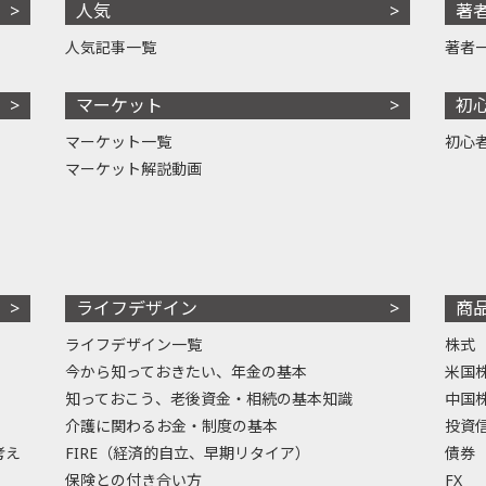
人気
著
人気記事一覧
著者
マーケット
初
マーケット一覧
初心
マーケット解説動画
ライフデザイン
商
ライフデザイン一覧
株式
今から知っておきたい、年金の基本
米国
知っておこう、老後資金・相続の基本知識
中国
介護に関わるお金・制度の基本
投資
考え
FIRE（経済的自立、早期リタイア）
債券
保険との付き合い方
FX