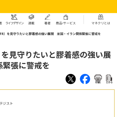
者
ライフデザイン
連載
著者
商
品・
サービス
マネクリとは
FFR）を見守りたいと膠着感の強い展開 米国・イラン関係緊張に警戒を
）を見守りたいと膠着感の強い展
係緊張に警戒を
印刷
ｱﾝｹｰﾄ
テジスト