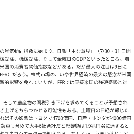
景気動向指数に始まり、日銀「主な意見」（7/30・31 日開
械受注、機械受注、そして金曜日のGDPといったところ。海
米国の消費者物価指数などがある。だが最大の注目は9日に
FFR）だろう。株式市場の、いや世界経済の最大の懸念が米国
較的影響を免れていたが、FFRでは直接米国の強硬姿勢と対
り、そして農産物の関税引き下げを求めてくることが予想され
き上げをちらつかせる可能性もある。土曜日の日経が報じた
ばその影響はトヨタで4700億円、日産・ホンダが4000億円
菱自動車も含めて大手6社合計だと影響額は1.9兆円弱に達すると
タフネゴシエーターで知られる。なんとか、うまい落としど