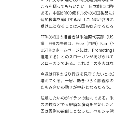
ころを探ってもらいたい。日本側には防
ある。中国が600億ドル分の米国製品
追加税率を適用する品目にLNGが含ま
受け皿となることは米国も歓迎するだろ
FFRの米国の担当者は米通商代表部（U
議＝FFRの由来は、Free（自由）Fair
USTRのホームページには、Promoting Fr
推進する）とのスローガンが掲げられて
スローガンである。これ以上の皮肉はな
今週はFFRの成り行きを見守りたいと
増えてくる。一層、動きづらく膠着感の強
たもみ合いの動きが中心となるだろう。
注意したいのがイランの動向である。米
ズ海峡などで大規模な演習を開始したと
回は異例の前倒しとなった。ペルシャ湾