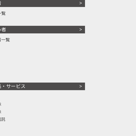
者
一覧
心者
者一覧
品・サービス
株
株
信託