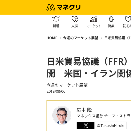
新着
人気
マーケット
特集
初心
HOME
今週のマーケット展望
日米貿易協議（
日米貿易協議（FFR
開 米国・イラン関
今週のマーケット展望
2018/08/06
広木 隆
マネックス証券 チーフ・ストラ
@TakashiHiroki