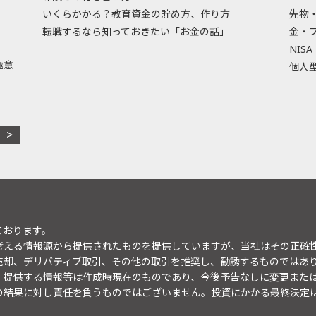
いくらかかる？教育資金の貯め方、作り方
先物
転職するなら知っておきたい「お金の話」
金・
NISA
極意
個人型
ております。
考える情報源から提供されたものを提供していますが、当社はその正確
売却、デリバティブ取引、その他の取引を推奨し、勧誘するものではあ
。提供する情報等は作成時現在のものであり、今後予告なしに変更また
の結果に対し責任を負うものではございません。投資にかかる最終決定