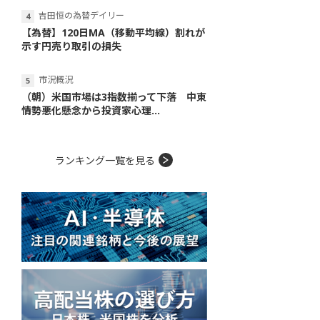
吉田恒の為替デイリー
【為替】120日MA（移動平均線）割れが
示す円売り取引の損失
市況概況
（朝）米国市場は3指数揃って下落 中東
情勢悪化懸念から投資家心理...
ランキング一覧を見る