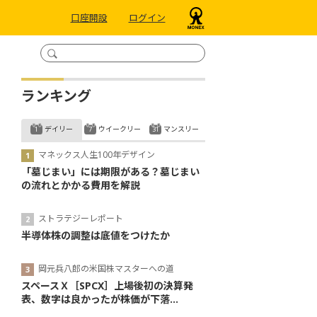
口座開設
ログイン
ランキング
デイリー
ウイークリー
マンスリー
マネックス人生100年デザイン
「墓じまい」には期限がある？墓じまい
の流れとかかる費用を解説
ストラテジーレポート
半導体株の調整は底値をつけたか
岡元兵八郎の米国株マスターへの道
スペースＸ［SPCX］上場後初の決算発
表、数字は良かったが株価が下落...