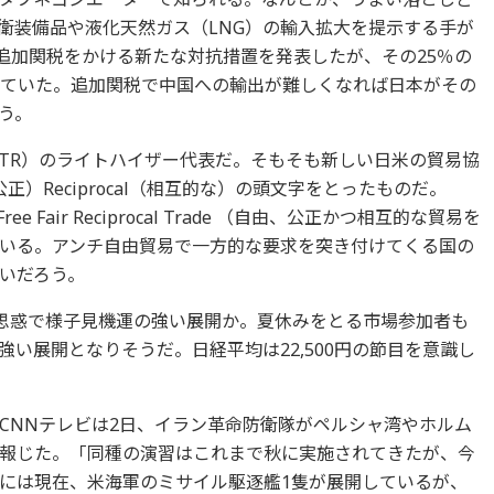
衛装備品や液化天然ガス（LNG）の輸入拡大を提示する手が
に追加関税をかける新たな対抗措置を発表したが、その25％の
れていた。追加関税で中国への輸出が難しくなれば日本がその
う。
STR）のライトハイザー代表だ。そもそも新しい日米の貿易協
（公正）Reciprocal（相互的な）の頭文字をとったものだ。
ee Fair Reciprocal Trade （自由、公正かつ相互的な貿易を
いる。アンチ自由貿易で一方的な要求を突き付けてくる国の
いだろう。
の思惑で様子見機運の強い展開か。夏休みをとる市場参加者も
い展開となりそうだ。日経平均は22,500円の節目を意識し
CNNテレビは2日、イラン革命防衛隊がペルシャ湾やホルム
報じた。「同種の演習はこれまで秋に実施されてきたが、今
には現在、米海軍のミサイル駆逐艦1隻が展開しているが、