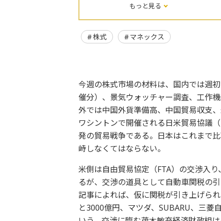
もっと見る
株式
マネックス
今週の株式市場の材料は、国内では週初の
催分）、景気ウォッチャー調査、工作機
外では中国外貨準備高、中国貿易収支、
ワシントンで開催される日米貿易協議（
発の貿易戦争である。日本はこれまで比
峙しなくてはならない。
米側は自由貿易協定（FTA）の交渉入
るが、交渉の道具として自動車関税の引
記事によれば、仮に関税が引き上げられれ
と3000億円、マツダ、SUBARU、三
いう。交渉に臨む茂木敏充経済財政相は