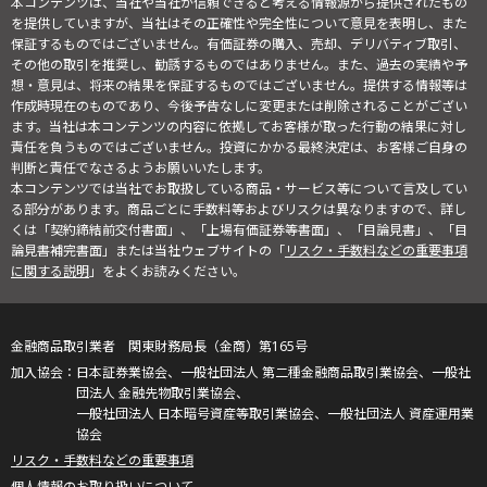
本コンテンツは、当社や当社が信頼できると考える情報源から提供されたもの
を提供していますが、当社はその正確性や完全性について意見を表明し、また
保証するものではございません。有価証券の購入、売却、デリバティブ取引、
その他の取引を推奨し、勧誘するものではありません。また、過去の実績や予
想・意見は、将来の結果を保証するものではございません。提供する情報等は
作成時現在のものであり、今後予告なしに変更または削除されることがござい
ます。当社は本コンテンツの内容に依拠してお客様が取った行動の結果に対し
責任を負うものではございません。投資にかかる最終決定は、お客様ご自身の
判断と責任でなさるようお願いいたします。
本コンテンツでは当社でお取扱している商品・サービス等について言及してい
る部分があります。商品ごとに手数料等およびリスクは異なりますので、詳し
くは「契約締結前交付書面」、「上場有価証券等書面」、「目論見書」、「目
論見書補完書面」または当社ウェブサイトの「
リスク・手数料などの重要事項
に関する説明
」をよくお読みください。
金融商品取引業者 関東財務局長（金商）第165号
日本証券業協会、一般社団法人 第二種金融商品取引業協会、一般社
団法人 金融先物取引業協会、
一般社団法人 日本暗号資産等取引業協会、一般社団法人 資産運用業
協会
リスク・手数料などの重要事項
個人情報のお取り扱いについて