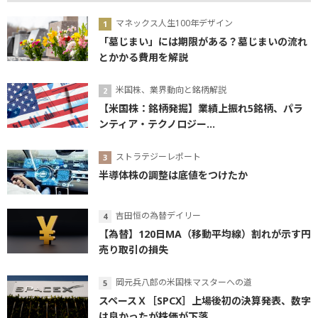
マネックス人生100年デザイン
「墓じまい」には期限がある？墓じまいの流れ
とかかる費用を解説
米国株、業界動向と銘柄解説
【米国株：銘柄発掘】業績上振れ5銘柄、パラ
ンティア・テクノロジー...
ストラテジーレポート
半導体株の調整は底値をつけたか
吉田恒の為替デイリー
【為替】120日MA（移動平均線）割れが示す円
売り取引の損失
岡元兵八郎の米国株マスターへの道
スペースＸ［SPCX］上場後初の決算発表、数字
は良かったが株価が下落...