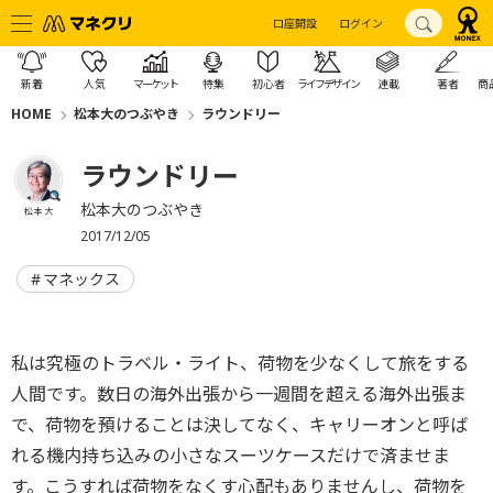
口座開設
ログイン
新着
人気
マーケット
特集
初心者
ライフデザイン
連載
著者
商
HOME
松本大のつぶやき
ラウンドリー
ラウンドリー
松本大のつぶやき
松本 大
2017/12/05
マネックス
私は究極のトラベル・ライト、荷物を少なくして旅をする
人間です。数日の海外出張から一週間を超える海外出張ま
で、荷物を預けることは決してなく、キャリーオンと呼ば
れる機内持ち込みの小さなスーツケースだけで済ませま
す。こうすれば荷物をなくす心配もありませんし、荷物を