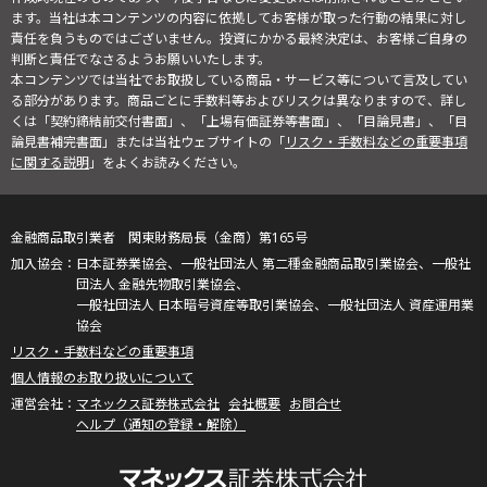
ます。当社は本コンテンツの内容に依拠してお客様が取った行動の結果に対し
責任を負うものではございません。投資にかかる最終決定は、お客様ご自身の
判断と責任でなさるようお願いいたします。
本コンテンツでは当社でお取扱している商品・サービス等について言及してい
る部分があります。商品ごとに手数料等およびリスクは異なりますので、詳し
くは「契約締結前交付書面」、「上場有価証券等書面」、「目論見書」、「目
論見書補完書面」または当社ウェブサイトの「
リスク・手数料などの重要事項
に関する説明
」をよくお読みください。
金融商品取引業者 関東財務局長（金商）第165号
日本証券業協会、一般社団法人 第二種金融商品取引業協会、一般社
団法人 金融先物取引業協会、
一般社団法人 日本暗号資産等取引業協会、一般社団法人 資産運用業
協会
リスク・手数料などの重要事項
個人情報のお取り扱いについて
マネックス証券株式会社
会社概要
お問合せ
ヘルプ（通知の登録・解除）