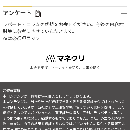
アンケート
レポート・コラムの感想をお寄せください。今後の内容検
討等に参考にさせていただきます。
※は必須項目です。
お金を学び、マーケットを知り、未来を描く
ご留意事項
本コンテンツは、情報提供を目的として行っております。
本コンテンツは、当社や当社が信頼できると考える情報源から提供されたもの
を提供していますが、当社はその正確性や完全性について意見を表明し、また
保証するものではございません。有価証券の購入、売却、デリバティブ取引、
その他の取引を推奨し、勧誘するものではありません。また、過去の実績や予
想・意見は、将来の結果を保証するものではございません。提供する情報等は
作成時現在のものであり、今後予告なしに変更または削除されることがござい