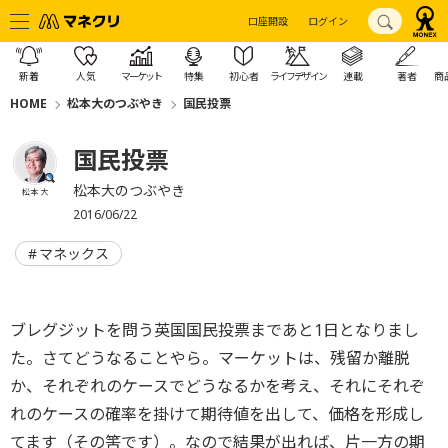
口座開設
ログイン
新着
人気
マーケット
特集
初心者
ライフデザイン
連載
著者
商
HOME
松本大のつぶやき
国民投票
国民投票
松本大のつぶやき
松本 大
2016/06/22
マネックス
ブレグジットを問う英国国民投票まであと1日となりまし
た。さてどうなることやら。マーケットは、残留か離脱
か、それぞれのケースでどうなるかを考え、それにそれぞ
れのケースの確率を掛けて期待値を出して、価格を形成し
てます（その筈です）。なので結果が出れば、片一方の期