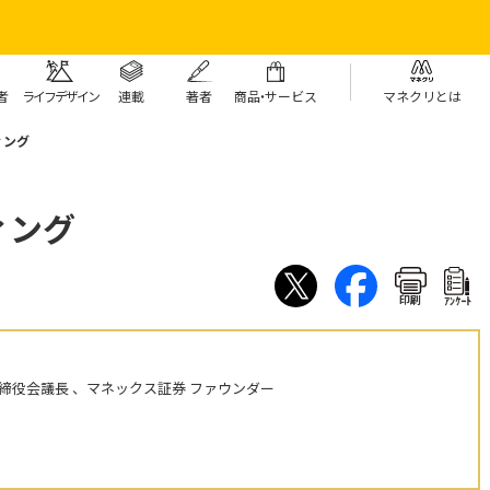
者
ライフデザイン
連載
著者
商
品・
サービス
マネクリとは
ィング
ィング
印刷
ｱﾝｹｰﾄ
締役会議長 、マネックス証券 ファウンダー