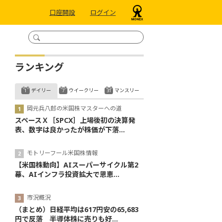
口座開設
ログイン
ランキング
デイリー
ウイークリー
マンスリー
岡元兵八郎の米国株マスターへの道
スペースＸ［SPCX］上場後初の決算発
表、数字は良かったが株価が下落...
モトリーフール米国株情報
【米国株動向】AIスーパーサイクル第2
幕、AIインフラ投資拡大で恩恵...
市況概況
（まとめ）日経平均は617円安の65,683
円で反落 半導体株に売りも好...