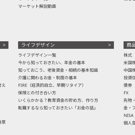
マーケット解説動画
ライフデザイン
商
ライフデザイン一覧
株式
今から知っておきたい、年金の基本
米国
知っておこう、老後資金・相続の基本知識
中国
介護に関わるお金・制度の基本
投資
考え
FIRE（経済的自立、早期リタイア）
債券
保険との付き合い方
FX
いくらかかる？教育資金の貯め方、作り方
先物
転職するなら知っておきたい「お金の話」
金・
NISA
極意
個人型