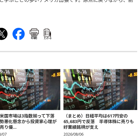
と学ぶことの多いアメリカ出張です。原点に戻りながら、前
印刷
ｱﾝｹｰﾄ
米国市場は3指数揃って下落
（まとめ）日経平均は617円安の
勢悪化懸念から投資家心理が
65,683円で反落 半導体株に売りも
り優...
好業績銘柄が支え
8/07
2026/08/06