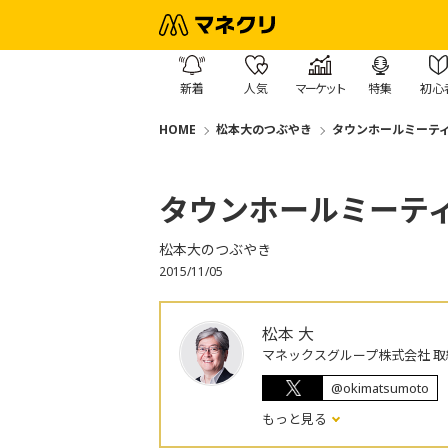
新着
人気
マーケット
特集
初心
HOME
松本大のつぶやき
タウンホールミーテ
タウンホールミーテ
松本大のつぶやき
2015/11/05
松本 大
マネックスグループ株式会社 取
@okimatsumoto
もっと見る