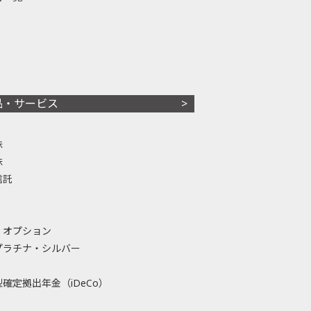
品・サービス
株
株
信託
・オプション
プラチナ・シルバー
確定拠出年金（iDeCo）