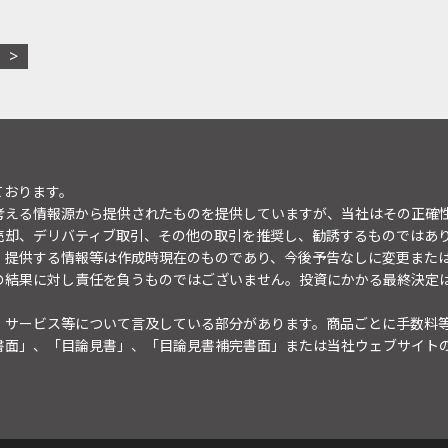
ております。
考える情報源から提供されたものを提供していますが、当社はその正確
売却、デリバティブ取引、その他の取引を推奨し、勧誘するものではあ
。提供する情報等は作成時現在のものであり、今後予告なしに変更また
の結果に対し責任を負うものではございません。投資にかかる最終決定
・サービス等について言及している部分があります。商品ごとに手数料
書面」、「目論見書」、「目論見書補完書面」または当社ウェブサイト