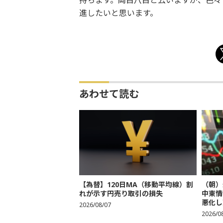
持ちます。岡目八目と云いますが、色々
進したいと思います。
あわせて読む
【為替】120日MA（移動平均線）割
（朝）
れが示す円売り取引の損失
中東情
悪化し売
2026/08/07
2026/0