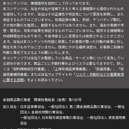
本コンテンツは、情報提供を目的として行っております。
本コンテンツは、当社や当社が信頼できると考える情報源から提供されたもの
を提供していますが、当社はその正確性や完全性について意見を表明し、また
保証するものではございません。有価証券の購入、売却、デリバティブ取引、
その他の取引を推奨し、勧誘するものではありません。また、過去の実績や予
想・意見は、将来の結果を保証するものではございません。提供する情報等は
作成時現在のものであり、今後予告なしに変更または削除されることがござい
ます。当社は本コンテンツの内容に依拠してお客様が取った行動の結果に対し
責任を負うものではございません。投資にかかる最終決定は、お客様ご自身の
判断と責任でなさるようお願いいたします。
本コンテンツでは当社でお取扱している商品・サービス等について言及してい
る部分があります。商品ごとに手数料等およびリスクは異なりますので、詳し
くは「契約締結前交付書面」、「上場有価証券等書面」、「目論見書」、「目
論見書補完書面」または当社ウェブサイトの「
リスク・手数料などの重要事項
に関する説明
」をよくお読みください。
金融商品取引業者 関東財務局長（金商）第165号
日本証券業協会、一般社団法人 第二種金融商品取引業協会、一般社
団法人 金融先物取引業協会、
一般社団法人 日本暗号資産等取引業協会、一般社団法人 資産運用業
協会