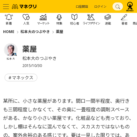
口座開設
ログイン
新着
人気
マーケット
特集
初心者
ライフデザイン
連載
著者
商
HOME
松本大のつぶやき
薬屋
薬屋
松本大のつぶやき
松本 大
2015/10/30
マネックス
某所に、小さな薬屋があります。間口一間半程度、奥行き
も三間程度しかなくて、その奥に一畳程度の調剤スペース
がある、かなり小さい薬屋です。化粧品なども売っており、
しかし棚はそんなに混んでなくて、スカスカではないもの
の、案外余裕のある感じです。要は一見した限りでは、あ