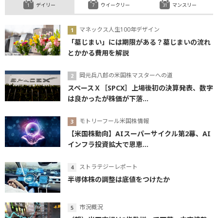
デイリー
ウイークリー
マンスリー
マネックス人生100年デザイン
「墓じまい」には期限がある？墓じまいの流れ
とかかる費用を解説
岡元兵八郎の米国株マスターへの道
スペースＸ［SPCX］上場後初の決算発表、数字
は良かったが株価が下落...
モトリーフール米国株情報
【米国株動向】AIスーパーサイクル第2幕、AI
インフラ投資拡大で恩恵...
ストラテジーレポート
半導体株の調整は底値をつけたか
市況概況