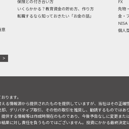
保険との付き合い方
FX
いくらかかる？教育資金の貯め方、作り方
先物
転職するなら知っておきたい「お金の話」
金・
NISA
極意
個人型
ております。
考える情報源から提供されたものを提供していますが、当社はその正確
売却、デリバティブ取引、その他の取引を推奨し、勧誘するものではあ
。提供する情報等は作成時現在のものであり、今後予告なしに変更また
の結果に対し責任を負うものではございません。投資にかかる最終決定