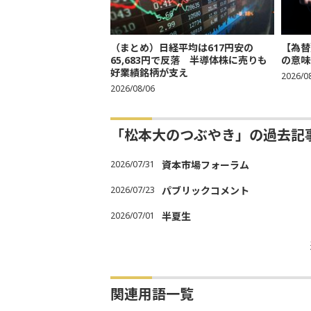
（まとめ）日経平均は617円安の
【為替
65,683円で反落 半導体株に売りも
の意味
好業績銘柄が支え
2026/0
2026/08/06
「松本大のつぶやき」の過去記
2026/07/31
資本市場フォーラム
2026/07/23
パブリックコメント
2026/07/01
半夏生
関連用語一覧