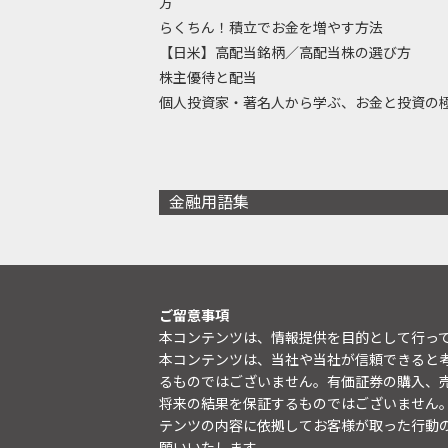
方
らくちん！積立でお金を増やす方法
【日米】高配当銘柄／高配当株の選び方
株主優待と配当
個人投資家・著名人から学ぶ、お金と投資の
金融用語集
ご留意事項
本コンテンツは、情報提供を目的として行っ
本コンテンツは、当社や当社が信頼できると
るものではございません。有価証券の購入、
将来の結果を保証するものではございません
テンツの内容に依拠してお客様が取った行動
願いいたします。