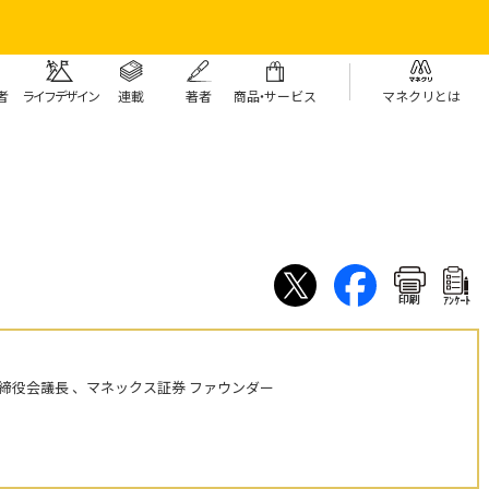
者
ライフデザイン
連載
著者
商
品・
サービス
マネクリとは
印刷
ｱﾝｹｰﾄ
締役会議長 、マネックス証券 ファウンダー