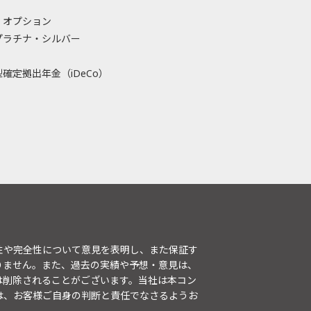
・オプション
プラチナ・シルバー
確定拠出年金（iDeCo）
性や完全性について意見を表明し、また保証す
りません。また、過去の実績や予想・意見は、
は削除されることがございます。当社は本コン
は、お客様ご自身の判断と責任でなさるようお