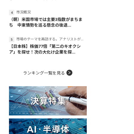
市況概況
（朝）米国市場では主要3指数がまちま
ち 中東情勢を巡る懸念の後退...
市場のテーマを再訪する。アナリストが読み解くテーマの本質
【日本株】株価77倍「第二のキオクシ
ア」を探せ！次の大化け企業を探...
ランキング一覧を見る