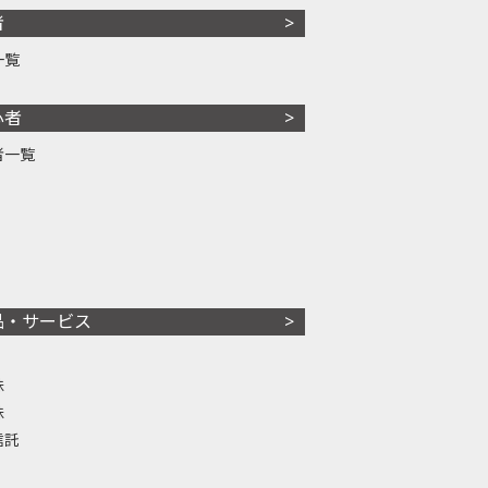
者
一覧
心者
者一覧
品・サービス
株
株
信託