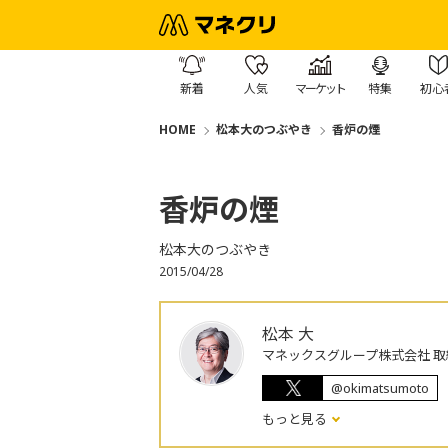
新着
人気
マーケット
特集
初心
HOME
松本大のつぶやき
香炉の煙
香炉の煙
松本大のつぶやき
2015/04/28
松本 大
マネックスグループ株式会社 取
@okimatsumoto
もっと見る