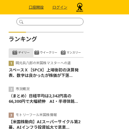
口座開設
ログイン
ランキング
デイリー
ウイークリー
マンスリー
岡元兵八郎の米国株マスターへの道
スペースＸ［SPCX］上場後初の決算発
表、数字は良かったが株価が下落...
市況概況
（まとめ）日経平均は2,342円高の
66,300円で大幅続伸 AI・半導体銘...
モトリーフール米国株情報
【米国株動向】AIスーパーサイクル第2
幕、AIインフラ投資拡大で恩恵...