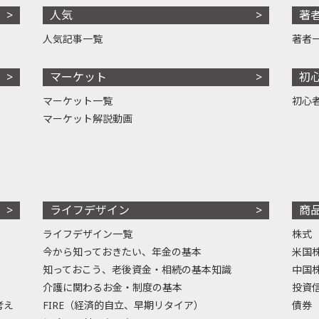
人気
著
人気記事一覧
著者
マーケット
初
マーケット一覧
初心
マーケット解説動画
ライフデザイン
商
ライフデザイン一覧
株式
今から知っておきたい、年金の基本
米国
知っておこう、老後資金・相続の基本知識
中国
介護に関わるお金・制度の基本
投資
考え
FIRE（経済的自立、早期リタイア）
債券