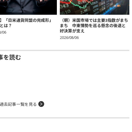
】「日米通貨同盟の完成形」
（朝）米国市場では主要3指数がまち
とは？
まち 中東情勢を巡る懸念の後退と
好決算が支え
8/06
2026/08/06
事を読む
過去記事一覧を見る