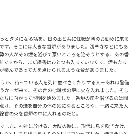
っとタメになる話を。日の出と共に住職が朝のお勤めに来る
です。そこには大きな香炉がありました。浅草寺などにもあ
勢の人がその煙を浴びて悪いところを治そうとする、あの香
前ですから、まだ線香はひとつも入っていなくて、煙もたっ
が積んであって火を点けられるような台がありました。
ょうか、待っている人を列に並べさせたりする人－あれは警備
うか－が来て、その台の七輪状の炉に火を入れました。そし
たちに向かって説明を始めました。香炉の煙を浴びるのは間
点け、その煙を自分の体の気になるところや、一緒に来た人
線香の束を香炉の中に入れるのだと。
でした。神社に於ける、大祓の時に、形代に息を吹きかけ、