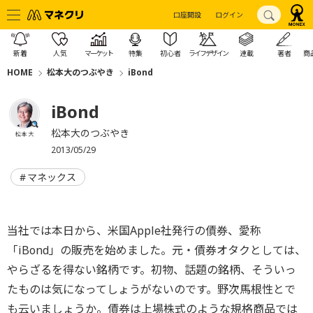
口座開設
ログイン
新着
人気
マーケット
特集
初心者
ライフデザイン
連載
著者
商
HOME
松本大のつぶやき
iBond
iBond
松本大のつぶやき
松本 大
2013/05/29
マネックス
当社では本日から、米国Apple社発行の債券、愛称
「iBond」の販売を始めました。元・債券オタクとしては、
やらざるを得ない銘柄です。初物、話題の銘柄、そういっ
たものは気になってしょうがないのです。野次馬根性とで
も云いましょうか。債券は上場株式のような規格商品では