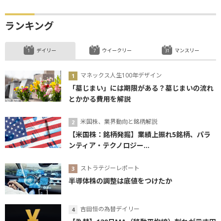
ランキング
デイリー
ウイークリー
マンスリー
マネックス人生100年デザイン
「墓じまい」には期限がある？墓じまいの流れ
とかかる費用を解説
米国株、業界動向と銘柄解説
【米国株：銘柄発掘】業績上振れ5銘柄、パラ
ンティア・テクノロジー...
ストラテジーレポート
半導体株の調整は底値をつけたか
吉田恒の為替デイリー