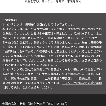
お金を学び、マーケットを知り、未来を描く
ご留意事項
本コンテンツは、情報提供を目的として行っております。
本コンテンツは、当社や当社が信頼できると考える情報源から提供されたもの
を提供していますが、当社はその正確性や完全性について意見を表明し、また
保証するものではございません。有価証券の購入、売却、デリバティブ取引、
その他の取引を推奨し、勧誘するものではありません。また、過去の実績や予
想・意見は、将来の結果を保証するものではございません。提供する情報等は
作成時現在のものであり、今後予告なしに変更または削除されることがござい
ます。当社は本コンテンツの内容に依拠してお客様が取った行動の結果に対し
責任を負うものではございません。投資にかかる最終決定は、お客様ご自身の
判断と責任でなさるようお願いいたします。
本コンテンツでは当社でお取扱している商品・サービス等について言及してい
る部分があります。商品ごとに手数料等およびリスクは異なりますので、詳し
くは「契約締結前交付書面」、「上場有価証券等書面」、「目論見書」、「目
論見書補完書面」または当社ウェブサイトの「
リスク・手数料などの重要事項
に関する説明
」をよくお読みください。
金融商品取引業者 関東財務局長（金商）第165号