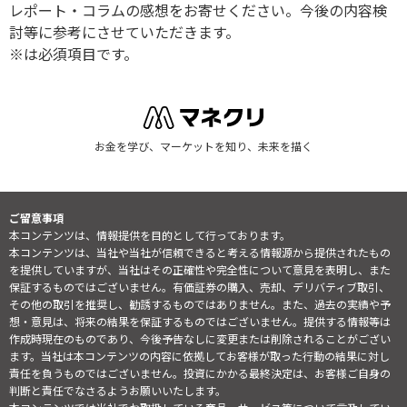
レポート・コラムの感想をお寄せください。今後の内容検
討等に参考にさせていただきます。
※は必須項目です。
お金を学び、マーケットを知り、未来を描く
ご留意事項
本コンテンツは、情報提供を目的として行っております。
本コンテンツは、当社や当社が信頼できると考える情報源から提供されたもの
を提供していますが、当社はその正確性や完全性について意見を表明し、また
保証するものではございません。有価証券の購入、売却、デリバティブ取引、
その他の取引を推奨し、勧誘するものではありません。また、過去の実績や予
想・意見は、将来の結果を保証するものではございません。提供する情報等は
作成時現在のものであり、今後予告なしに変更または削除されることがござい
ます。当社は本コンテンツの内容に依拠してお客様が取った行動の結果に対し
責任を負うものではございません。投資にかかる最終決定は、お客様ご自身の
判断と責任でなさるようお願いいたします。