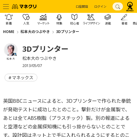
口座開設
ログイン
新着
人気
マーケット
特集
初心者
ライフデザイン
連載
著者
商
HOME
松本大のつぶやき
3Dプリンター
3Dプリンター
松本大のつぶやき
松本 大
2013/05/07
マネックス
英国BBCニュースによると、3Dプリンターで作られた拳銃
が発砲テストに成功したとのこと。撃針だけが金属製で、
あとは全てABS樹脂（プラスチック）製。別の報道による
と空港などの金属探知機にも引っ掛からないとのことで
す。設計図はネット上で手に入れられるようにするとのこ