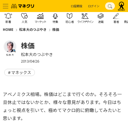
口座開設
ログイン
新着
人気
マーケット
特集
初心者
ライフデザイン
連載
著者
商
HOME
松本大のつぶやき
株価
株価
松本大のつぶやき
松本 大
2013/04/26
マネックス
アベノミクス相場。株価はどこまで行くのか。そろそろ一
旦休止ではないかとか、様々な意見があります。今日はち
ょっと視点を引いて、極めてマクロ的に俯瞰してみたいと
思います。