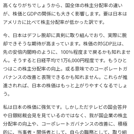
高くなりがちでしょうから、国全体の株主分配率の違い
が、株価とGDPの関係にも大きく影響します。要は日本は
アメリカに比べて株主分配率が低かった訳です。
今、日本はデフレ脱却に真剣に取り組んでおり、実際に脱
却できそうな期待が高まっています。株価の対GDP比は、
先の安倍内閣時のように、100％程度まで戻るかも知れませ
ん。そうすると日経平均で1万6,000円程度です。もうひと
つはこの株主分配率の向上。或る意味でのコーポレートガ
バナンスの改善と表現できるかも知れません。これらが推
進されれば、日本の株価はもっと上がりやすくなるでしょ
う。
私は日本の株価に強気です。しかしただテレビの国会答弁
や日銀総裁会見を見ているのではなく、我が国企業の株主
分配率の向上や、コーポレートガバナンスの改善に、積極
的に、当事者・関係者として、自らの職務として、取り組