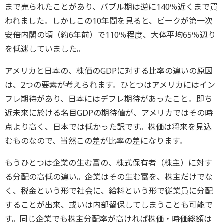
まで売られたことがあり、バブル期は逆に140％近くまで買
われました。しかしこの10年間を見ると、ピークが第一次
安倍内閣の頃（約6年前）で110％程度、大体平均65％辺り
を低迷していました。
アメリカと日本の、株価のGDPに対する比率の違いの原因
は、2つの要素が考えられます。ひとつはアメリカにはイン
フレ期待があり、日本にはデフレ期待があったこと。即ち
近未来に於ける名目GDPの期待値が、アメリカではその時
点より高く、日本では低かった訳です。株価は将来を見込
むものなので、当然この差が比率の差になります。
もうひとつは企業の生む富の、株式保有者（株主）に対す
る分配の高低の違い。企業はその生む富を、株主だけでな
く、税金という形で社会に、給料という形で従業員に分配
することが出来、或いは内部留保してしまうことも可能で
す。同じ企業でも株主分配率が高ければ株価・時価総額は