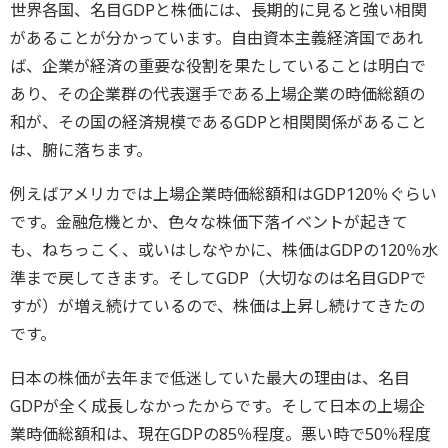
世界各国、名目GDPと株価には、長期的に見ると強い相関
があることが分かっています。自由資本主義経済国であれ
ば、企業が経済の重要な役割を果たしていることは明白で
あり、その企業群の代表選手である上場企業の時価総額の
和が、その国の経済規模であるGDPと相関関係があること
は、腑に落ちます。
例えばアメリカでは上場企業時価総額和はGDP120％ぐらい
です。金融危機とか、色々な株価下落イベントが起きて
も、ねちっこく、或いはしなやかに、株価はGDPの120％水
準まで戻してきます。そしてGDP（大切なのは名目GDPで
すが）が増え続けているので、株価は上昇し続けてきたの
です。
日本の株価が去年まで低迷していた最大の理由は、名目
GDPが全く成長しなかったからです。そして日本の上場企
業時価総額和は、現在GDPの85％程度。悪い時で50％程度