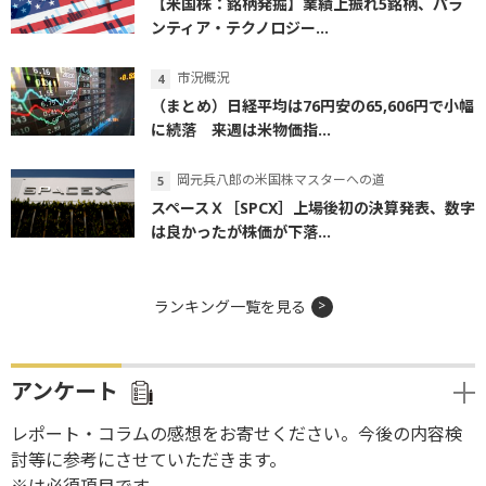
【米国株：銘柄発掘】業績上振れ5銘柄、パラ
ンティア・テクノロジー...
市況概況
（まとめ）日経平均は76円安の65,606円で小幅
に続落 来週は米物価指...
岡元兵八郎の米国株マスターへの道
スペースＸ［SPCX］上場後初の決算発表、数字
は良かったが株価が下落...
ランキング一覧を見る
アンケート
レポート・コラムの感想をお寄せください。今後の内容検
討等に参考にさせていただきます。
※は必須項目です。