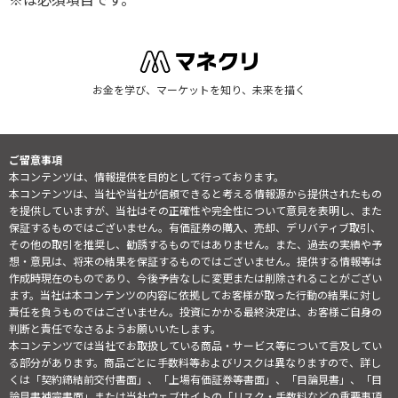
お金を学び、マーケットを知り、未来を描く
ご留意事項
本コンテンツは、情報提供を目的として行っております。
本コンテンツは、当社や当社が信頼できると考える情報源から提供されたもの
を提供していますが、当社はその正確性や完全性について意見を表明し、また
保証するものではございません。有価証券の購入、売却、デリバティブ取引、
その他の取引を推奨し、勧誘するものではありません。また、過去の実績や予
想・意見は、将来の結果を保証するものではございません。提供する情報等は
作成時現在のものであり、今後予告なしに変更または削除されることがござい
ます。当社は本コンテンツの内容に依拠してお客様が取った行動の結果に対し
責任を負うものではございません。投資にかかる最終決定は、お客様ご自身の
判断と責任でなさるようお願いいたします。
本コンテンツでは当社でお取扱している商品・サービス等について言及してい
る部分があります。商品ごとに手数料等およびリスクは異なりますので、詳し
くは「契約締結前交付書面」、「上場有価証券等書面」、「目論見書」、「目
論見書補完書面」または当社ウェブサイトの「
リスク・手数料などの重要事項