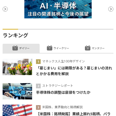
ランキング
デイリー
ウイークリー
マンスリー
マネックス人生100年デザイン
「墓じまい」には期限がある？墓じまいの流れ
とかかる費用を解説
ストラテジーレポート
半導体株の調整は底値をつけたか
米国株、業界動向と銘柄解説
【米国株：銘柄発掘】業績上振れ5銘柄、パラ