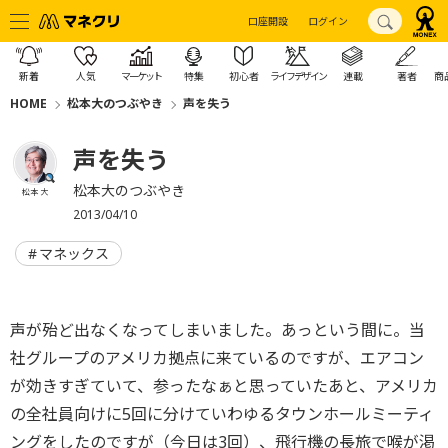
口座開設
ログイン
新着
人気
マーケット
特集
初心者
ライフデザイン
連載
著者
商
HOME
松本大のつぶやき
声を失う
声を失う
松本大のつぶやき
松本 大
2013/04/10
マネックス
声が殆ど出なくなってしまいました。あっという間に。当
社グループのアメリカ拠点に来ているのですが、エアコン
が効きすぎていて、参ったなぁと思っていたあと、アメリカ
の全社員向けに5回に分けていわゆるタウンホールミーティ
ングをしたのですが（今日は3回）、飛行機の長旅で喉が渇