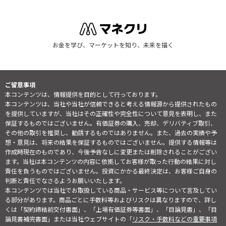
お金を学び、マーケットを知り、未来を描く
ご留意事項
本コンテンツは、情報提供を目的として行っております。
本コンテンツは、当社や当社が信頼できると考える情報源から提供されたもの
を提供していますが、当社はその正確性や完全性について意見を表明し、また
保証するものではございません。有価証券の購入、売却、デリバティブ取引、
その他の取引を推奨し、勧誘するものではありません。また、過去の実績や予
想・意見は、将来の結果を保証するものではございません。提供する情報等は
作成時現在のものであり、今後予告なしに変更または削除されることがござい
ます。当社は本コンテンツの内容に依拠してお客様が取った行動の結果に対し
責任を負うものではございません。投資にかかる最終決定は、お客様ご自身の
判断と責任でなさるようお願いいたします。
本コンテンツでは当社でお取扱している商品・サービス等について言及してい
る部分があります。商品ごとに手数料等およびリスクは異なりますので、詳し
くは「契約締結前交付書面」、「上場有価証券等書面」、「目論見書」、「目
論見書補完書面」または当社ウェブサイトの「
リスク・手数料などの重要事項