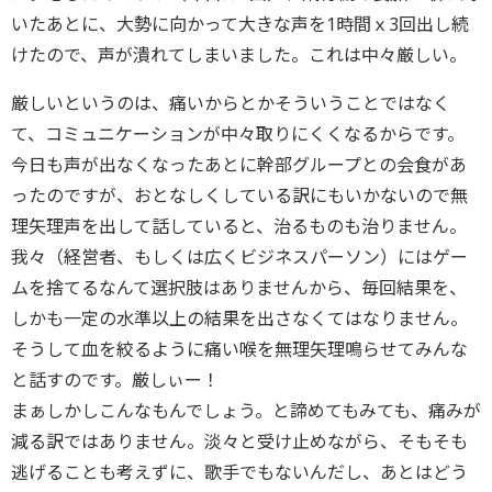
いたあとに、大勢に向かって大きな声を1時間ｘ3回出し続
けたので、声が潰れてしまいました。これは中々厳しい。
厳しいというのは、痛いからとかそういうことではなく
て、コミュニケーションが中々取りにくくなるからです。
今日も声が出なくなったあとに幹部グループとの会食があ
ったのですが、おとなしくしている訳にもいかないので無
理矢理声を出して話していると、治るものも治りません。
我々（経営者、もしくは広くビジネスパーソン）にはゲー
ムを捨てるなんて選択肢はありませんから、毎回結果を、
しかも一定の水準以上の結果を出さなくてはなりません。
そうして血を絞るように痛い喉を無理矢理鳴らせてみんな
と話すのです。厳しぃー！
まぁしかしこんなもんでしょう。と諦めてもみても、痛みが
減る訳ではありません。淡々と受け止めながら、そもそも
逃げることも考えずに、歌手でもないんだし、あとはどう