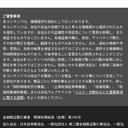
ご留意事項
本コンテンツは、情報提供を目的として行っております。
本コンテンツは、当社や当社が信頼できると考える情報源から提供されたもの
を提供していますが、当社はその正確性や完全性について意見を表明し、また
保証するものではございません。有価証券の購入、売却、デリバティブ取引、
その他の取引を推奨し、勧誘するものではありません。また、過去の実績や予
想・意見は、将来の結果を保証するものではございません。提供する情報等は
作成時現在のものであり、今後予告なしに変更または削除されることがござい
ます。当社は本コンテンツの内容に依拠してお客様が取った行動の結果に対し
責任を負うものではございません。投資にかかる最終決定は、お客様ご自身の
判断と責任でなさるようお願いいたします。
本コンテンツでは当社でお取扱している商品・サービス等について言及してい
る部分があります。商品ごとに手数料等およびリスクは異なりますので、詳し
くは「契約締結前交付書面」、「上場有価証券等書面」、「目論見書」、「目
論見書補完書面」または当社ウェブサイトの「
リスク・手数料などの重要事項
に関する説明
」をよくお読みください。
金融商品取引業者 関東財務局長（金商）第165号
日本証券業協会、一般社団法人 第二種金融商品取引業協会、一般社