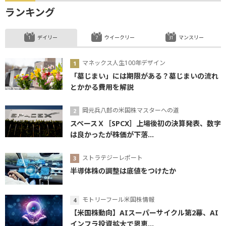
ランキング
デイリー
ウイークリー
マンスリー
マネックス人生100年デザイン
「墓じまい」には期限がある？墓じまいの流れ
とかかる費用を解説
岡元兵八郎の米国株マスターへの道
スペースＸ［SPCX］上場後初の決算発表、数字
は良かったが株価が下落...
ストラテジーレポート
半導体株の調整は底値をつけたか
モトリーフール米国株情報
【米国株動向】AIスーパーサイクル第2幕、AI
インフラ投資拡大で恩恵...