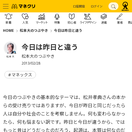
口座開設
ログイン
新着
人気
マーケット
特集
初心者
ライフデザイン
連載
著者
商
HOME
松本大のつぶやき
今日は昨日と違う
今日は昨日と違う
松本大のつぶやき
松本 大
2013/02/28
マネックス
今日のつぶやきの基本的なテーマは、松井孝典さんの本か
らの受け売りではありますが、今日が昨日と同じだったら
人は自分や社会のことを考察しません。何も変わらなかっ
たら、何も悩まない訳です。昨日と今日が違うから、では
もっと昔はどうだったのだろう、起源は、本質は何なのだ