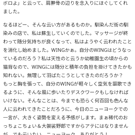
ボロよ」と云って、肩胛骨の辺りを念入りにほぐしてくれ
ました。
なるほどー、そんな云い方があるものか。馴染んだ街の馴
染みの店で、私は蘇生していくのでした。マッサージが終
わって随分気持ちが良くなって、私はようやく云われたこと
を消化し始めました。WINGかぁ。自分のWINGはどうなっ
ているのだろう？私は天性のと云うか幼稚園生の頃からの
猫背なので、WINGには随分と積年の負担を掛けてきたかも
知れない。無理して羽ばたこうとしてきたのだろうか？
もっと胸を張って、自分のWINGが軽々しく空気を謳歌でき
るように、そんな風に歩いたりデスクワークもしなければ
いけない。そんなことは、今までも恐らく何百回も色んな
人に云われてきたことだろうに、今日のニューヨークでの
一言が、大きく姿勢を変える予感がします。まぁ稀代のお
っちょこちょい＆大袈裟野郎ですからアテにはなりません
が。でも云いたい。ニューヨーク、ありがとう！