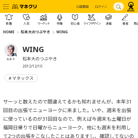
口座開設
ログイン
新着
人気
マーケット
特集
初心者
ライフデザイン
連載
著者
商
HOME
松本大のつぶやき
WING
WING
松本大のつぶやき
松本 大
2012/12/10
マネックス
サーッと数えたので間違えてるかも知れませんが、本年31
回目の出張でニューヨークに来ました。いや、週末を出張
に使っているのが31回目なので、例えば今週末も土曜日が
福岡日帰りで日曜からニューヨーク、他にも週末を利用し
て2つの出張をこなしたことはありますし、確認してないの