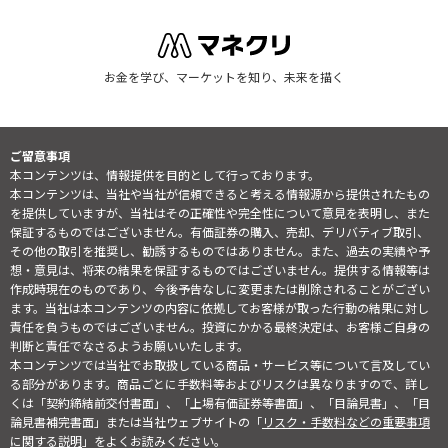
お金を学び、マーケットを知り、未来を描く
ご留意事項
本コンテンツは、情報提供を目的として行っております。
本コンテンツは、当社や当社が信頼できると考える情報源から提供されたもの
を提供していますが、当社はその正確性や完全性について意見を表明し、また
保証するものではございません。有価証券の購入、売却、デリバティブ取引、
その他の取引を推奨し、勧誘するものではありません。また、過去の実績や予
想・意見は、将来の結果を保証するものではございません。提供する情報等は
作成時現在のものであり、今後予告なしに変更または削除されることがござい
ます。当社は本コンテンツの内容に依拠してお客様が取った行動の結果に対し
責任を負うものではございません。投資にかかる最終決定は、お客様ご自身の
判断と責任でなさるようお願いいたします。
本コンテンツでは当社でお取扱している商品・サービス等について言及してい
る部分があります。商品ごとに手数料等およびリスクは異なりますので、詳し
くは「契約締結前交付書面」、「上場有価証券等書面」、「目論見書」、「目
論見書補完書面」または当社ウェブサイトの「
リスク・手数料などの重要事項
に関する説明
」をよくお読みください。