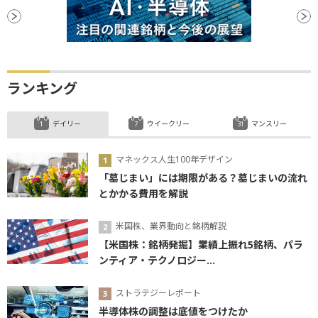
ランキング
デイリー
ウイークリー
マンスリー
マネックス人生100年デザイン
「墓じまい」には期限がある？墓じまいの流れ
とかかる費用を解説
米国株、業界動向と銘柄解説
【米国株：銘柄発掘】業績上振れ5銘柄、パラ
ンティア・テクノロジー...
ストラテジーレポート
半導体株の調整は底値をつけたか