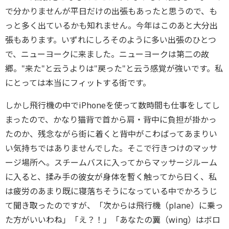
で分かりませんが平日だけの出張もあったと思うので、も
っと多く出ているかも知れません。今年はこのあと大分出
張もあります。いずれにしろそのように多い出張のひとつ
で、ニューヨークに来ました。ニューヨークは第二の故
郷。"来た"と云うよりは"戻った"と云う感覚が強いです。私
にとっては本当にフィットする街です。
しかし飛行機の中でiPhoneを使って数時間も仕事をしてし
まったので、かなり猫背で首から肩・背中に負担が掛かっ
たのか、残念ながら街に着くと背中がこわばってあまりい
い気持ちではありませんでした。そこで行きつけのマッサ
ージ場所へ。スチームバスに入ってからマッサージルーム
に入ると、揉み手の彼女が身体を暫く触ってから曰く、私
は疲労のあまり既に寝落ちそうになっている中でかろうじ
て聞き取ったのですが、「次からは飛行機（plane）に乗っ
た方がいいわね」「え？！」「あなたの翼（wing）はボロ