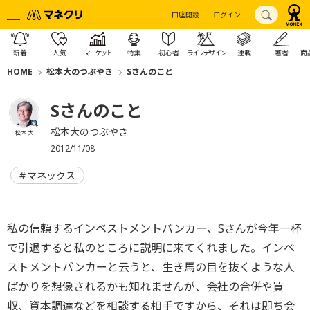
口座開設
ログイン
新着
人気
マーケット
特集
初心者
ライフデザイン
連載
著者
商
HOME
松本大のつぶやき
Sさんのこと
Sさんのこと
松本大のつぶやき
松本 大
2012/11/08
マネックス
私の信頼するインベストメントバンカー、Sさんが今年一杯
で引退すると私のところに説明に来てくれました。インベ
ストメントバンカーと云うと、生き馬の目を抜くような人
ばかりを想像されるかも知れませんが、会社の合併や買
収、資本調達などを相談する相手ですから、それは即ち会