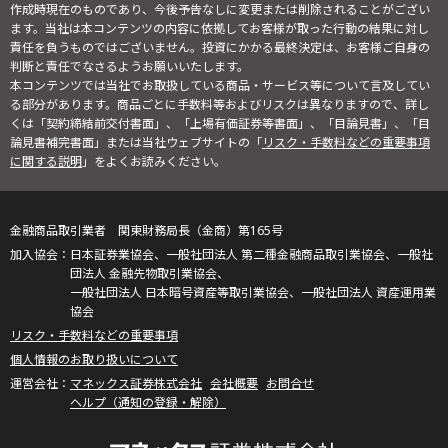
作成時現在のものであり、今後予告なしに変更または削除されることがござい
ます。当社は本コンテンツの内容に依拠してお客様が取った行動の結果に対し
責任を負うものではございません。投資にかかる最終決定は、お客様ご自身の
判断と責任でなさるようお願いいたします。
本コンテンツでは当社でお取扱している商品・サービス等について言及してい
る部分があります。商品ごとに手数料等およびリスクは異なりますので、詳し
くは「契約締結前交付書面」、「上場有価証券等書面」、「目論見書」、「目
論見書補完書面」または当社ウェブサイトの「
リスク・手数料などの重要事項
に関する説明
」をよくお読みください。
金融商品取引業者 関東財務局長（金商）第165号
日本証券業協会、一般社団法人 第二種金融商品取引業協会、一般社
団法人 金融先物取引業協会、
一般社団法人 日本暗号資産等取引業協会、一般社団法人 資産運用業
協会
リスク・手数料などの重要事項
個人情報のお取り扱いについて
マネックス証券株式会社
会社概要
お問合せ
ヘルプ（通知の登録・解除）