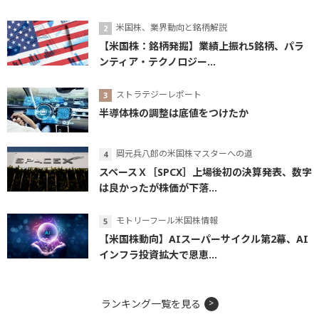
米国株、業界動向と銘柄解説
【米国株：銘柄発掘】業績上振れ5銘柄、パラ
ンティア・テクノロジー...
ストラテジーレポート
半導体株の調整は底値をつけたか
岡元兵八郎の米国株マスターへの道
スペースＸ［SPCX］上場後初の決算発表、数字
は良かったが株価が下落...
モトリーフール米国株情報
【米国株動向】AIスーパーサイクル第2幕、AI
インフラ投資拡大で恩恵...
ランキング一覧を見る