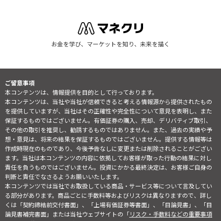
お金を学び、マーケットを知り、未来を描く
ご留意事項
本コンテンツは、情報提供を目的として行っております。
本コンテンツは、当社や当社が信頼できると考える情報源から提供されたもの
を提供していますが、当社はその正確性や完全性について意見を表明し、また
保証するものではございません。有価証券の購入、売却、デリバティブ取引、
その他の取引を推奨し、勧誘するものではありません。また、過去の実績や予
想・意見は、将来の結果を保証するものではございません。提供する情報等は
作成時現在のものであり、今後予告なしに変更または削除されることがござい
ます。当社は本コンテンツの内容に依拠してお客様が取った行動の結果に対し
責任を負うものではございません。投資にかかる最終決定は、お客様ご自身の
判断と責任でなさるようお願いいたします。
本コンテンツでは当社でお取扱している商品・サービス等について言及してい
る部分があります。商品ごとに手数料等およびリスクは異なりますので、詳し
くは「契約締結前交付書面」、「上場有価証券等書面」、「目論見書」、「目
論見書補完書面」または当社ウェブサイトの「
リスク・手数料などの重要事項