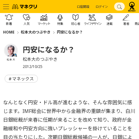
口座開設
ログイン
新着
人気
マーケット
特集
初心者
ライフデザイン
連載
著者
商
HOME
松本大のつぶやき
円安になるか？
円安になるか？
松本大のつぶやき
松本 大
2012/10/25
マネックス
なんとなく円安・ドル高が進むような、そんな雰囲気に感
じます。IMF総会に世界中から金融界の重鎮が集まり、白川
日銀総裁が来春に任期が来ることを改めて知り、政府が金
融緩和や円安方向に強いプレッシャーを掛けていることを
目の当たりにした。次期日銀総裁候補の一人が、日銀によ