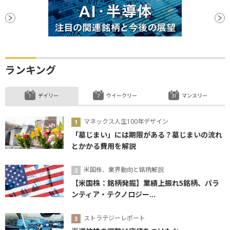
ランキング
デイリー
ウイークリー
マンスリー
マネックス人生100年デザイン
「墓じまい」には期限がある？墓じまいの流れ
とかかる費用を解説
米国株、業界動向と銘柄解説
【米国株：銘柄発掘】業績上振れ5銘柄、パラ
ンティア・テクノロジー...
ストラテジーレポート