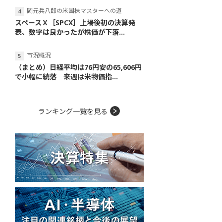
岡元兵八郎の米国株マスターへの道
スペースＸ［SPCX］上場後初の決算発
表、数字は良かったが株価が下落...
市況概況
（まとめ）日経平均は76円安の65,606円
で小幅に続落 来週は米物価指...
ランキング一覧を見る