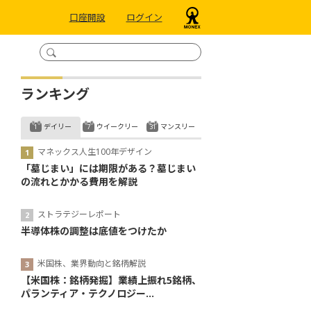
口座開設
ログイン
ランキング
デイリー
ウイークリー
マンスリー
マネックス人生100年デザイン
「墓じまい」には期限がある？墓じまい
の流れとかかる費用を解説
ストラテジーレポート
半導体株の調整は底値をつけたか
米国株、業界動向と銘柄解説
【米国株：銘柄発掘】業績上振れ5銘柄、
パランティア・テクノロジー...