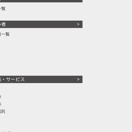
一覧
心者
者一覧
品・サービス
株
株
信託