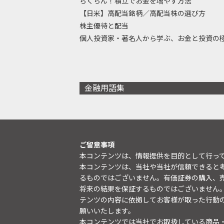
らくちん！積立でお金を増やす方法
【日米】高配当銘柄／高配当株の選び方
株主優待と配当
個人投資家・著名人から学ぶ、お金と投資の
金融用語集
ご留意事項
本コンテンツは、情報提供を目的として行っ
本コンテンツは、当社や当社が信頼できると
るものではございません。有価証券の購入、
将来の結果を保証するものではございません
テンツの内容に依拠してお客様が取った行動
願いいたします。
本コンテンツでは当社でお取扱している商品