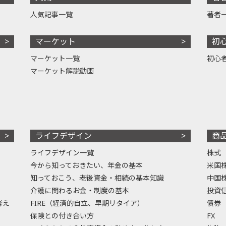
人気記事一覧
著者
マーケット
初
マーケット一覧
初心
マーケット解説動画
ライフデザイン
商
ライフデザイン一覧
株式
今から知っておきたい、年金の基本
米国
知っておこう、老後資金・相続の基本知識
中国
介護に関わるお金・制度の基本
投資
考え
FIRE（経済的自立、早期リタイア）
債券
保険との付き合い方
FX