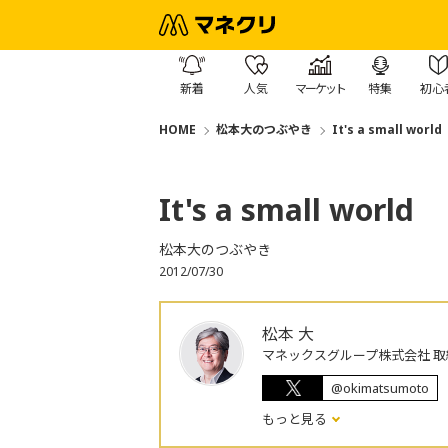
新着
人気
マーケット
特集
初心
HOME
松本大のつぶやき
It's a small world
It's a small world
松本大のつぶやき
2012/07/30
松本 大
マネックスグループ株式会社 取
@okimatsumoto
もっと見る