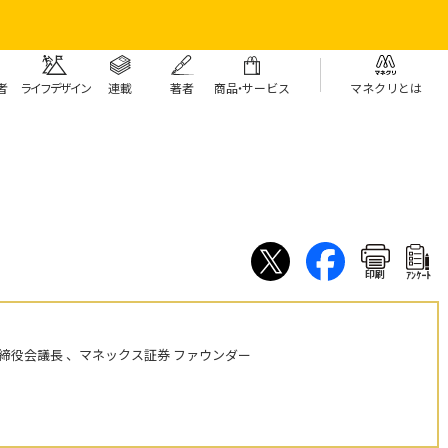
者
ライフデザイン
連載
著者
商
品・
サービス
マネクリとは
印刷
ｱﾝｹｰﾄ
締役会議長 、マネックス証券 ファウンダー