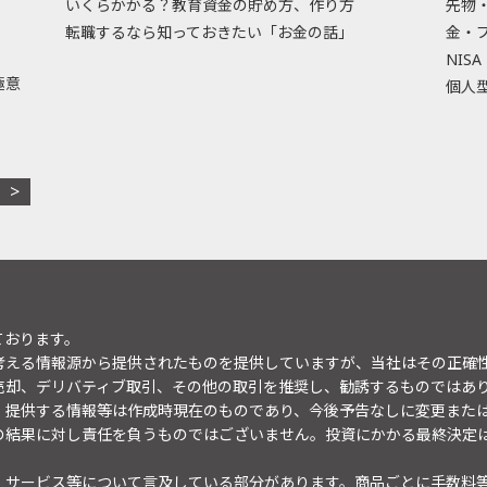
いくらかかる？教育資金の貯め方、作り方
先物
転職するなら知っておきたい「お金の話」
金・
NISA
極意
個人型
ております。
考える情報源から提供されたものを提供していますが、当社はその正確
売却、デリバティブ取引、その他の取引を推奨し、勧誘するものではあ
。提供する情報等は作成時現在のものであり、今後予告なしに変更また
の結果に対し責任を負うものではございません。投資にかかる最終決定
・サービス等について言及している部分があります。商品ごとに手数料