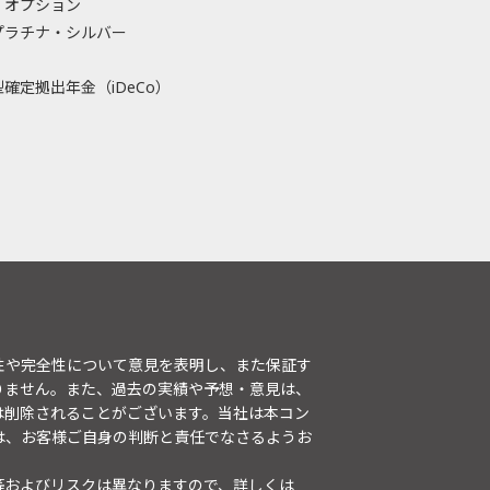
・オプション
プラチナ・シルバー
確定拠出年金（iDeCo）
性や完全性について意見を表明し、また保証す
りません。また、過去の実績や予想・意見は、
は削除されることがございます。当社は本コン
は、お客様ご自身の判断と責任でなさるようお
等およびリスクは異なりますので、詳しくは