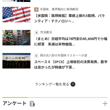
米国株、業界動向と銘柄解説
【米国株：銘柄発掘】業績上振れ5銘柄、パラ
ンティア・テクノロジー...
市況概況
（まとめ）日経平均は76円安の65,606円で小幅
に続落 来週は米物価指...
岡元兵八郎の米国株マスターへの道
スペースＸ［SPCX］上場後初の決算発表、数字
は良かったが株価が下落...
ランキング一覧を見る
アンケート