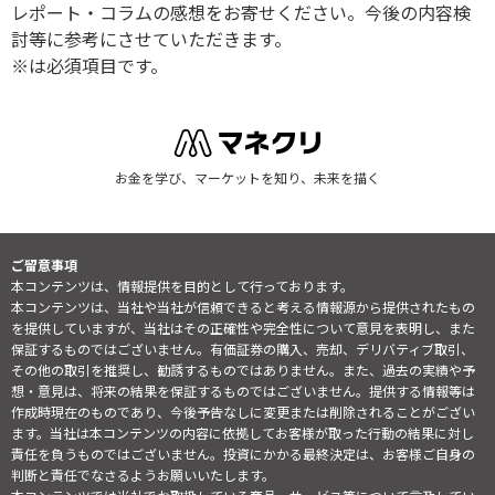
レポート・コラムの感想をお寄せください。今後の内容検
討等に参考にさせていただきます。
※は必須項目です。
お金を学び、マーケットを知り、未来を描く
ご留意事項
本コンテンツは、情報提供を目的として行っております。
本コンテンツは、当社や当社が信頼できると考える情報源から提供されたもの
を提供していますが、当社はその正確性や完全性について意見を表明し、また
保証するものではございません。有価証券の購入、売却、デリバティブ取引、
その他の取引を推奨し、勧誘するものではありません。また、過去の実績や予
想・意見は、将来の結果を保証するものではございません。提供する情報等は
作成時現在のものであり、今後予告なしに変更または削除されることがござい
ます。当社は本コンテンツの内容に依拠してお客様が取った行動の結果に対し
責任を負うものではございません。投資にかかる最終決定は、お客様ご自身の
判断と責任でなさるようお願いいたします。