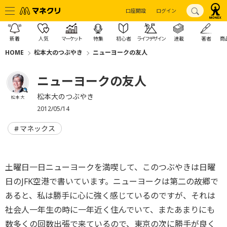
口座開設
ログイン
新着
人気
マーケット
特集
初心者
ライフデザイン
連載
著者
商
HOME
松本大のつぶやき
ニューヨークの友人
ニューヨークの友人
松本大のつぶやき
松本 大
2012/05/14
マネックス
土曜日一日ニューヨークを満喫して、このつぶやきは日曜
日のJFK空港で書いています。ニューヨークは第二の故郷で
あると、私は勝手に心に強く感じているのですが、それは
社会人一年生の時に一年近く住んでいて、またあまりにも
数多くの回数出張で来ているので、東京の次に勝手が良く