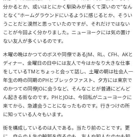
分かるとか、或いはとにかく馴染みが長くて深いので"なん
となく"ホームグラウンドにいるように感じるとか、そうい
うことだと漠然と思っていたのですが、それだけではない
ことが今回よく分かりました。ニューヨークには気の置け
ない友人が多くいるのです。
木曜の晩はかつてのボスや同僚であるJM、RL、CFH、AKと
ディナー、金曜日の日中には友人で今はかなり大きな仕事
をしているTMとちょっと会って話し、土曜の朝は社会人一
年生の時の同期のPHとブレックファスト、夕方には東京で
のかつての同僚JOに会うなど、そんなことが普通にどんど
ん起きる街なのです。PHとJOは、今回私がニューヨークに
来てから、急遽会うことになったものです。行きつけの所
に知っている人々もいます。
街を構成しているのは人である。当たり前のことです。更
に、自らの人生の輪郭を作るのも、友人や知人なのかも知