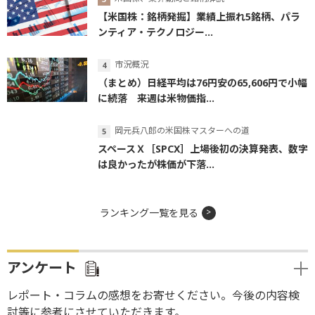
【米国株：銘柄発掘】業績上振れ5銘柄、パラ
ンティア・テクノロジー...
市況概況
（まとめ）日経平均は76円安の65,606円で小幅
に続落 来週は米物価指...
岡元兵八郎の米国株マスターへの道
スペースＸ［SPCX］上場後初の決算発表、数字
は良かったが株価が下落...
ランキング一覧を見る
アンケート
レポート・コラムの感想をお寄せください。今後の内容検
討等に参考にさせていただきます。