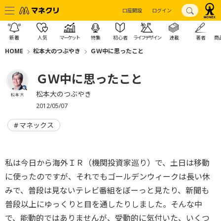
口座開設
ログイン
新着
人気
マーケット
特集
初心者
ライフデザイン
連載
著者
商
HOME
松本大のつぶやき
ＧＷ中に思ったこと
ＧＷ中に思ったこと
松本大のつぶやき
松本 大
2012/05/07
マネックス
私は今日から海外ＩＲ（機関投資家巡り）で、土日は移動
に使ったのですが、それでもゴールデンウィークは長い休
みで、普段は見ないテレビ番組をぼーっと見たり、新聞も
普段以上にゆっくりと目を通したりしました。そんな中
で、能動的ではありませんが、受動的に気付いた、いくつ