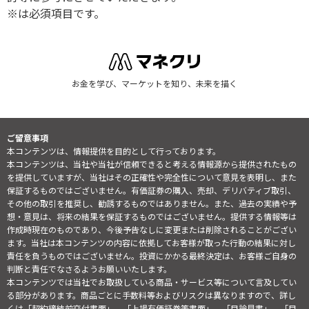
※は必須項目です。
お金を学び、マーケットを知り、未来を描く
ご留意事項
本コンテンツは、情報提供を目的として行っております。
本コンテンツは、当社や当社が信頼できると考える情報源から提供されたもの
を提供していますが、当社はその正確性や完全性について意見を表明し、また
保証するものではございません。有価証券の購入、売却、デリバティブ取引、
その他の取引を推奨し、勧誘するものではありません。また、過去の実績や予
想・意見は、将来の結果を保証するものではございません。提供する情報等は
作成時現在のものであり、今後予告なしに変更または削除されることがござい
ます。当社は本コンテンツの内容に依拠してお客様が取った行動の結果に対し
責任を負うものではございません。投資にかかる最終決定は、お客様ご自身の
判断と責任でなさるようお願いいたします。
本コンテンツでは当社でお取扱している商品・サービス等について言及してい
る部分があります。商品ごとに手数料等およびリスクは異なりますので、詳し
くは「契約締結前交付書面」、「上場有価証券等書面」、「目論見書」、「目