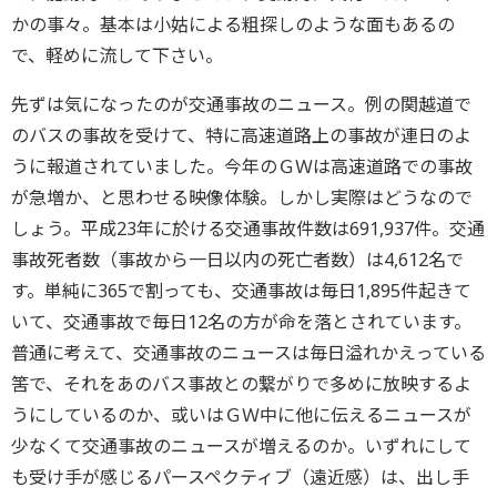
かの事々。基本は小姑による粗探しのような面もあるの
で、軽めに流して下さい。
先ずは気になったのが交通事故のニュース。例の関越道で
のバスの事故を受けて、特に高速道路上の事故が連日のよ
うに報道されていました。今年のＧＷは高速道路での事故
が急増か、と思わせる映像体験。しかし実際はどうなので
しょう。平成23年に於ける交通事故件数は691,937件。交通
事故死者数（事故から一日以内の死亡者数）は4,612名で
す。単純に365で割っても、交通事故は毎日1,895件起きて
いて、交通事故で毎日12名の方が命を落とされています。
普通に考えて、交通事故のニュースは毎日溢れかえっている
筈で、それをあのバス事故との繋がりで多めに放映するよ
うにしているのか、或いはＧＷ中に他に伝えるニュースが
少なくて交通事故のニュースが増えるのか。いずれにして
も受け手が感じるパースペクティブ（遠近感）は、出し手