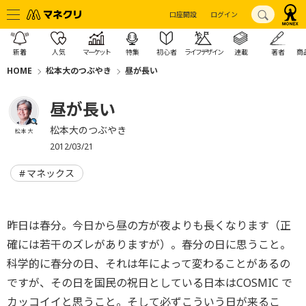
口座開設
ログイン
新着
人気
マーケット
特集
初心者
ライフデザイン
連載
著者
商
HOME
松本大のつぶやき
昼が長い
昼が長い
松本大のつぶやき
松本 大
2012/03/21
マネックス
昨日は春分。今日から昼の方が夜よりも長くなります（正
確には若干のズレがありますが）。春分の日に思うこと。
科学的に春分の日、それは年によって変わることがあるの
ですが、その日を国民の祝日としている日本はCOSMIC で
カッコイイと思うこと。そして必ずこういう日が来るこ