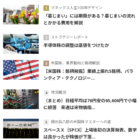
マネックス人生100年デザイン
「墓じまい」には期限がある？墓じまいの流れ
とかかる費用を解説
ストラテジーレポート
半導体株の調整は底値をつけたか
米国株、業界動向と銘柄解説
【米国株：銘柄発掘】業績上振れ5銘柄、パラ
ンティア・テクノロジー...
市況概況
（まとめ）日経平均は76円安の65,606円で小幅
に続落 来週は米物価指...
岡元兵八郎の米国株マスターへの道
スペースＸ［SPCX］上場後初の決算発表、数字
は良かったが株価が下落...