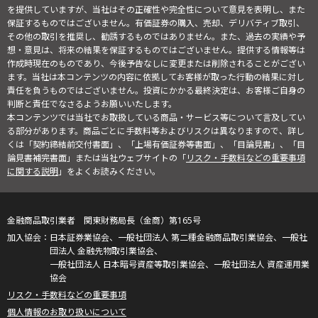
を提供していますが、当社はその正確性や完全性について意見を表明し、また
保証するものではございません。有価証券の購入、売却、デリバティブ取引、
その他の取引を推奨し、勧誘するものではありません。また、過去の実績や予
想・意見は、将来の結果を保証するものではございません。提供する情報等は
作成時現在のものであり、今後予告なしに変更または削除されることがござい
ます。当社は本コンテンツの内容に依拠してお客様が取った行動の結果に対し
責任を負うものではございません。投資にかかる最終決定は、お客様ご自身の
判断と責任でなさるようお願いいたします。
本コンテンツでは当社でお取扱している商品・サービス等について言及してい
る部分があります。商品ごとに手数料等およびリスクは異なりますので、詳し
くは「契約締結前交付書面」、「上場有価証券等書面」、「目論見書」、「目
論見書補完書面」または当社ウェブサイトの「
リスク・手数料などの重要事項
に関する説明
」をよくお読みください。
金融商品取引業者 関東財務局長（金商）第165号
日本証券業協会、一般社団法人 第二種金融商品取引業協会、一般社
団法人 金融先物取引業協会、
一般社団法人 日本暗号資産等取引業協会、一般社団法人 資産運用業
協会
リスク・手数料などの重要事項
個人情報のお取り扱いについて