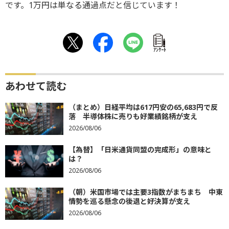
です。1万円は単なる通過点だと信じています！
ｱﾝｹｰﾄ
あわせて読む
（まとめ）日経平均は617円安の65,683円で反
落 半導体株に売りも好業績銘柄が支え
2026/08/06
【為替】「日米通貨同盟の完成形」の意味と
は？
2026/08/06
（朝）米国市場では主要3指数がまちまち 中東
情勢を巡る懸念の後退と好決算が支え
2026/08/06