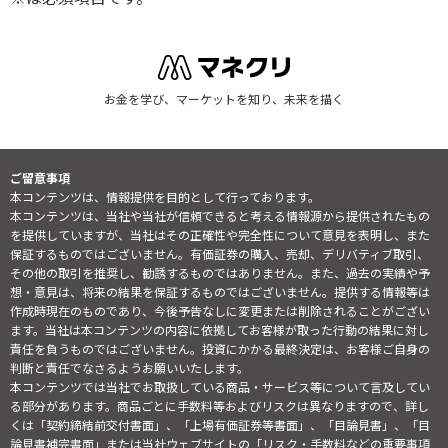
お金を学び、マーケットを知り、未来を描く
ご留意事項
本コンテンツは、情報提供を目的として行っております。
本コンテンツは、当社や当社が信頼できると考える情報源から提供されたもの
を提供していますが、当社はその正確性や完全性について意見を表明し、また
保証するものではございません。有価証券の購入、売却、デリバティブ取引、
その他の取引を推奨し、勧誘するものではありません。また、過去の実績や予
想・意見は、将来の結果を保証するものではございません。提供する情報等は
作成時現在のものであり、今後予告なしに変更または削除されることがござい
ます。当社は本コンテンツの内容に依拠してお客様が取った行動の結果に対し
責任を負うものではございません。投資にかかる最終決定は、お客様ご自身の
判断と責任でなさるようお願いいたします。
本コンテンツでは当社でお取扱している商品・サービス等について言及してい
る部分があります。商品ごとに手数料等およびリスクは異なりますので、詳し
くは「契約締結前交付書面」、「上場有価証券等書面」、「目論見書」、「目
論見書補完書面」または当社ウェブサイトの「
リスク・手数料などの重要事項