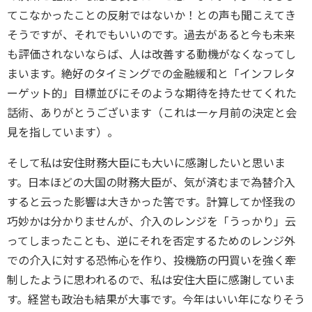
てこなかったことの反射ではないか！との声も聞こえてき
そうですが、それでもいいのです。過去があると今も未来
も評価されないならば、人は改善する動機がなくなってし
まいます。絶好のタイミングでの金融緩和と「インフレタ
ーゲット的」目標並びにそのような期待を持たせてくれた
話術、ありがとうございます（これは一ヶ月前の決定と会
見を指しています）。
そして私は安住財務大臣にも大いに感謝したいと思いま
す。日本ほどの大国の財務大臣が、気が済むまで為替介入
すると云った影響は大きかった筈です。計算してか怪我の
巧妙かは分かりませんが、介入のレンジを「うっかり」云
ってしまったことも、逆にそれを否定するためのレンジ外
での介入に対する恐怖心を作り、投機筋の円買いを強く牽
制したように思われるので、私は安住大臣に感謝していま
す。経営も政治も結果が大事です。今年はいい年になりそう