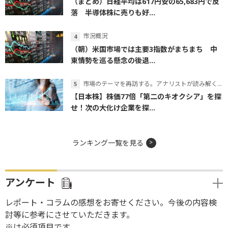
（まとめ）日経平均は617円安の65,683円で反
落 半導体株に売りも好...
市況概況
（朝）米国市場では主要3指数がまちまち 中
東情勢を巡る懸念の後退...
市場のテーマを再訪する。アナリストが読み解くテーマの本質
【日本株】株価77倍「第二のキオクシア」を探
せ！次の大化け企業を探...
ランキング一覧を見る
アンケート
レポート・コラムの感想をお寄せください。今後の内容検
討等に参考にさせていただきます。
※は必須項目です。