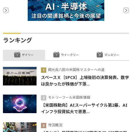
ランキング
デイリー
ウイークリー
マンスリー
岡元兵八郎の米国株マスターへの道
スペースＸ［SPCX］上場後初の決算発表、数字
は良かったが株価が下落...
モトリーフール米国株情報
【米国株動向】AIスーパーサイクル第2幕、AI
インフラ投資拡大で恩恵...
市況概況