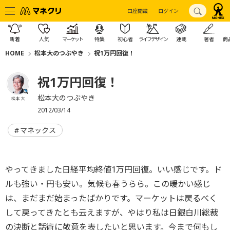
口座開設
ログイン
新着
人気
マーケット
特集
初心者
ライフデザイン
連載
著者
商
HOME
松本大のつぶやき
祝1万円回復！
祝1万円回復！
松本大のつぶやき
松本 大
2012/03/14
マネックス
やってきました日経平均終値1万円回復。いい感じです。ド
ルも強い・円も安い。気候も春うらら。この暖かい感じ
は、まだまだ始まったばかりです。マーケットは戻るべく
して戻ってきたとも云えますが、やはり私は日銀白川総裁
の決断と話術に敬意を表したいと思います。今まで何もし