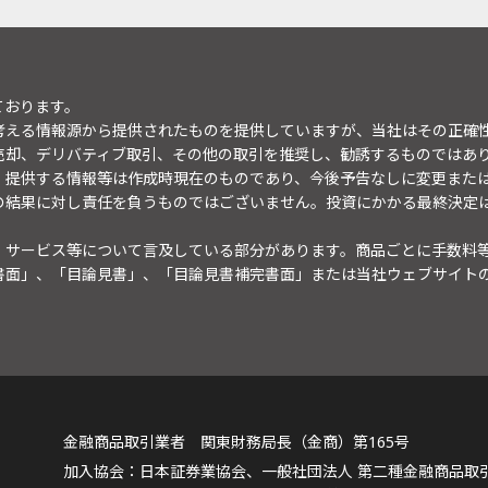
ております。
考える情報源から提供されたものを提供していますが、当社はその正確
売却、デリバティブ取引、その他の取引を推奨し、勧誘するものではあ
。提供する情報等は作成時現在のものであり、今後予告なしに変更また
の結果に対し責任を負うものではございません。投資にかかる最終決定
・サービス等について言及している部分があります。商品ごとに手数料
書面」、「目論見書」、「目論見書補完書面」または当社ウェブサイト
金融商品取引業者 関東財務局長（金商）第165号
日本証券業協会、一般社団法人 第二種金融商品取