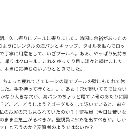
朝、久し振りにプールに寄りました。時間に余裕があったの
のようにレンタルの海パンとキャップ、タオルを掴んでロッ
で丁寧に用意をして、いざプールへ。あぁ、やっぱり気持ち
ぎ、帰りはクロール。これをゆっくり目に淡々と続けました。
。本当に気持ちのいいひとときでした。
と、ちょっと疲れてきてレーンの端でプールの壁にもたれて休
した。手を持って行くと。。。あぁ！穴が開いてるではない
、かなり大きな穴が、海パンのちょうど尾てい骨のあたりに開
？ど、ど、どうしよう？ゴーグルをして泳いでいると、前を
私のお尻の穴も見られていたのか？！監視員（今日は若い女
のまま至急上がるべきか。監視員にSOSを出すべきか。しか
す」と云うのか？変質者のようではないか？