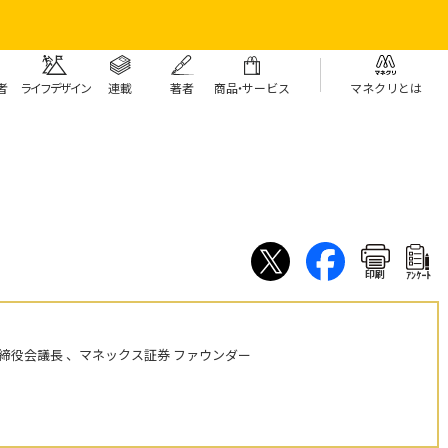
者
ライフデザイン
連載
著者
商
品・
サービス
マネクリとは
印刷
ｱﾝｹｰﾄ
締役会議長 、マネックス証券 ファウンダー