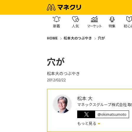
新着
人気
マーケット
特集
初心
HOME
松本大のつぶやき
穴が
穴が
松本大のつぶやき
2012/02/22
松本 大
マネックスグループ株式会社 取
@okimatsumoto
もっと見る