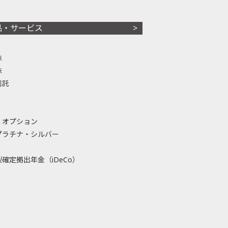
品・サービス
株
株
信託
・オプション
プラチナ・シルバー
確定拠出年金（iDeCo）