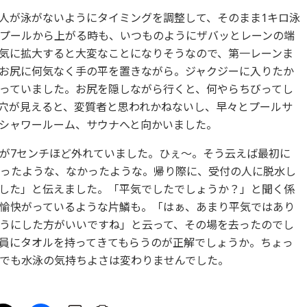
人が泳がないようにタイミングを調整して、そのまま1キロ泳
プールから上がる時も、いつものようにザバッとレーンの端
気に拡大すると大変なことになりそうなので、第一レーンま
お尻に何気なく手の平を置きながら。ジャクジーに入りたか
っていました。お尻を隠しながら行くと、何やらちびってし
穴が見えると、変質者と思われかねないし、早々とプールサ
シャワールーム、サウナへと向かいました。
が7センチほど外れていました。ひぇ～。そう云えば最初に
ったような、なかったような。帰り際に、受付の人に脱水し
した」と伝えました。「平気でしたでしょうか？」と聞く係
愉快がっているような片鱗も。「はぁ、あまり平気ではあり
うにした方がいいですね」と云って、その場を去ったのでし
員にタオルを持ってきてもらうのが正解でしょうか。ちょっ
でも水泳の気持ちよさは変わりませんでした。