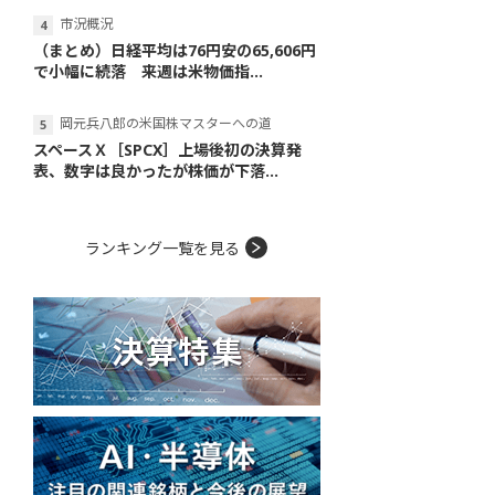
市況概況
（まとめ）日経平均は76円安の65,606円
で小幅に続落 来週は米物価指...
岡元兵八郎の米国株マスターへの道
スペースＸ［SPCX］上場後初の決算発
表、数字は良かったが株価が下落...
ランキング一覧を見る