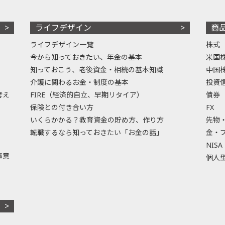
ライフデザイン
商
ライフデザイン一覧
株式
今から知っておきたい、年金の基本
米国
知っておこう、老後資金・相続の基本知識
中国
介護に関わるお金・制度の基本
投資
考え
FIRE（経済的自立、早期リタイア）
債券
保険との付き合い方
FX
いくらかかる？教育資金の貯め方、作り方
先物
転職するなら知っておきたい「お金の話」
金・
NISA
極意
個人型