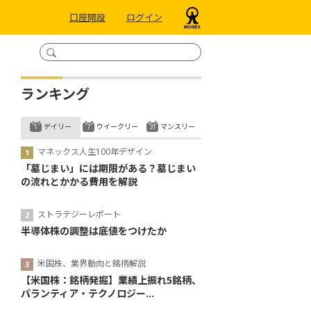
口座開設
ログイン
ランキング
デイリー
ウイークリー
マンスリー
マネックス人生100年デザイン
「墓じまい」には期限がある？墓じまい
の流れとかかる費用を解説
ストラテジーレポート
半導体株の調整は底値をつけたか
米国株、業界動向と銘柄解説
【米国株：銘柄発掘】業績上振れ5銘柄、
パランティア・テクノロジー...