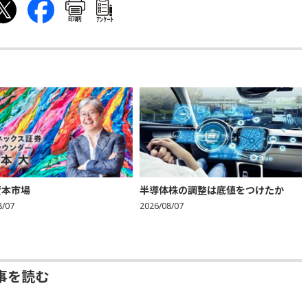
印刷
ｱﾝｹｰﾄ
資本市場
半導体株の調整は底値をつけたか
8/07
2026/08/07
事を読む