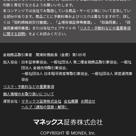
判断と責任でなさるようお願いいたします。
本コンテンツでは当社でお取扱している商品・サービス等について言及してい
る部分があります。商品ごとに手数料等およびリスクは異なりますので、詳し
くは「契約締結前交付書面」、「上場有価証券等書面」、「目論見書」、「目
論見書補完書面」または当社ウェブサイトの「
リスク・手数料などの重要事項
に関する説明
」をよくお読みください。
金融商品取引業者 関東財務局長（金商）第165号
日本証券業協会、一般社団法人 第二種金融商品取引業協会、一般社
団法人 金融先物取引業協会、
一般社団法人 日本暗号資産等取引業協会、一般社団法人 資産運用業
協会
リスク・手数料などの重要事項
個人情報のお取り扱いについて
マネックス証券株式会社
会社概要
お問合せ
ヘルプ（通知の登録・解除）
COPYRIGHT © MONEX, Inc.