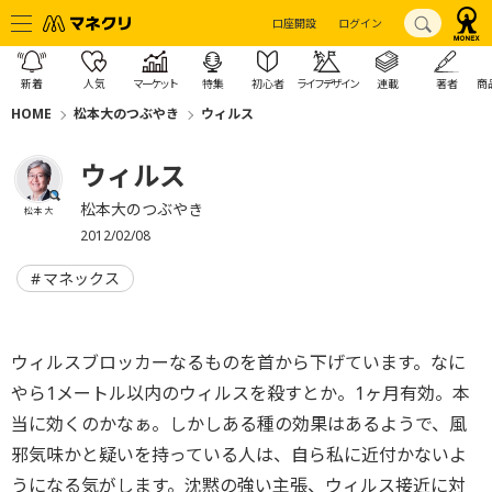
口座開設
ログイン
新着
人気
マーケット
特集
初心者
ライフデザイン
連載
著者
商
HOME
松本大のつぶやき
ウィルス
ウィルス
松本大のつぶやき
松本 大
2012/02/08
マネックス
ウィルスブロッカーなるものを首から下げています。なに
やら1メートル以内のウィルスを殺すとか。1ヶ月有効。本
当に効くのかなぁ。しかしある種の効果はあるようで、風
邪気味かと疑いを持っている人は、自ら私に近付かないよ
うになる気がします。沈黙の強い主張、ウィルス接近に対