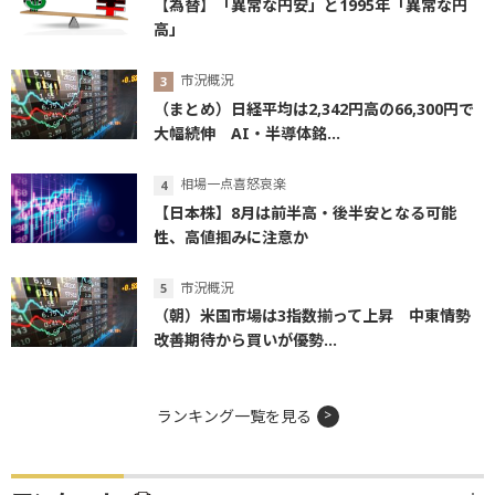
【為替】「異常な円安」と1995年「異常な円
高」
市況概況
（まとめ）日経平均は2,342円高の66,300円で
大幅続伸 AI・半導体銘...
相場一点喜怒哀楽
【日本株】8月は前半高・後半安となる可能
性、高値掴みに注意か
市況概況
（朝）米国市場は3指数揃って上昇 中東情勢
改善期待から買いが優勢...
ランキング一覧を見る