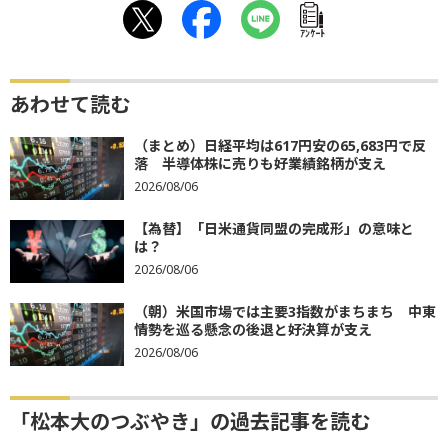
ｱﾝｹｰﾄ
あわせて読む
（まとめ）日経平均は617円安の65,683円で反
落 半導体株に売りも好業績銘柄が支え
2026/08/06
【為替】「日米通貨同盟の完成形」の意味と
は？
2026/08/06
（朝）米国市場では主要3指数がまちまち 中東
情勢を巡る懸念の後退と好決算が支え
2026/08/06
「松本大のつぶやき」の過去記事を読む