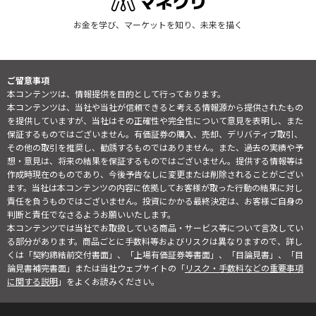
お金を学び、マーケットを知り、未来を描く
ご留意事項
本コンテンツは、情報提供を目的として行っております。
本コンテンツは、当社や当社が信頼できると考える情報源から提供されたもの
を提供していますが、当社はその正確性や完全性について意見を表明し、また
保証するものではございません。有価証券の購入、売却、デリバティブ取引、
その他の取引を推奨し、勧誘するものではありません。また、過去の実績や予
想・意見は、将来の結果を保証するものではございません。提供する情報等は
作成時現在のものであり、今後予告なしに変更または削除されることがござい
ます。当社は本コンテンツの内容に依拠してお客様が取った行動の結果に対し
責任を負うものではございません。投資にかかる最終決定は、お客様ご自身の
判断と責任でなさるようお願いいたします。
本コンテンツでは当社でお取扱している商品・サービス等について言及してい
る部分があります。商品ごとに手数料等およびリスクは異なりますので、詳し
くは「契約締結前交付書面」、「上場有価証券等書面」、「目論見書」、「目
論見書補完書面」または当社ウェブサイトの「
リスク・手数料などの重要事項
に関する説明
」をよくお読みください。