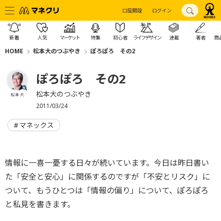
口座開設
ログイン
新着
人気
マーケット
特集
初心者
ライフデザイン
連載
著者
商
HOME
松本大のつぶやき
ぽろぽろ その2
ぽろぽろ その2
松本大のつぶやき
松本 大
2011/03/24
マネックス
情報に一喜一憂する日々が続いています。今日は昨日書い
た「安全と安心」に関係するのですが「不安とリスク」に
ついて、もうひとつは「情報の偏り」について、ぽろぽろ
と私見を書きます。