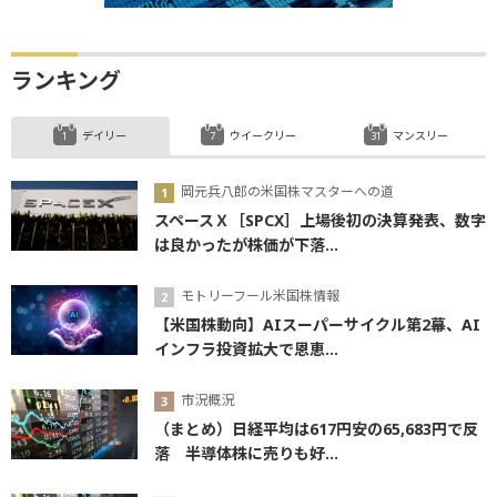
ランキング
デイリー
ウイークリー
マンスリー
岡元兵八郎の米国株マスターへの道
スペースＸ［SPCX］上場後初の決算発表、数字
は良かったが株価が下落...
モトリーフール米国株情報
【米国株動向】AIスーパーサイクル第2幕、AI
インフラ投資拡大で恩恵...
市況概況
（まとめ）日経平均は617円安の65,683円で反
落 半導体株に売りも好...