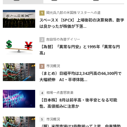
岡元兵八郎の米国株マスターへの道
スペースＸ［SPCX］上場後初の決算発表、数字
は良かったが株価が下落...
吉田恒の為替デイリー
【為替】「異常な円安」と1995年「異常な円
高」
市況概況
（まとめ）日経平均は2,342円高の66,300円で
大幅続伸 AI・半導体銘...
相場一点喜怒哀楽
【日本株】8月は前半高・後半安となる可能
性、高値掴みに注意か
市況概況
（朝）米国市場は3指数揃って上昇 中東情勢