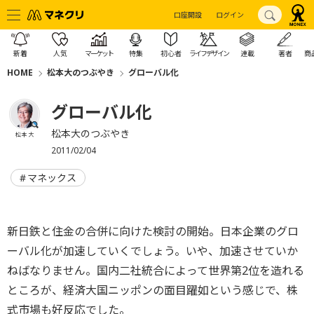
口座開設
ログイン
新着
人気
マーケット
特集
初心者
ライフデザイン
連載
著者
商
HOME
松本大のつぶやき
グローバル化
グローバル化
松本大のつぶやき
松本 大
2011/02/04
マネックス
新日鉄と住金の合併に向けた検討の開始。日本企業のグロ
ーバル化が加速していくでしょう。いや、加速させていか
ねばなりません。国内二社統合によって世界第2位を造れる
ところが、経済大国ニッポンの面目躍如という感じで、株
式市場も好反応でした。