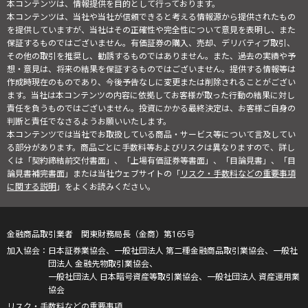
本コンテンツは、情報提供を目的として行っております。
本コンテンツは、当社や当社が信頼できると考える情報源から提供されたもの
を提供していますが、当社はその正確性や完全性について意見を表明し、また
保証するものではございません。有価証券の購入、売却、デリバティブ取引、
その他の取引を推奨し、勧誘するものではありません。また、過去の実績や予
想・意見は、将来の結果を保証するものではございません。提供する情報等は
作成時現在のものであり、今後予告なしに変更または削除されることがござい
ます。当社は本コンテンツの内容に依拠してお客様が取った行動の結果に対し
責任を負うものではございません。投資にかかる最終決定は、お客様ご自身の
判断と責任でなさるようお願いいたします。
本コンテンツでは当社でお取扱している商品・サービス等について言及してい
る部分があります。商品ごとに手数料等およびリスクは異なりますので、詳し
くは「契約締結前交付書面」、「上場有価証券等書面」、「目論見書」、「目
論見書補完書面」または当社ウェブサイトの「
リスク・手数料などの重要事項
に関する説明
」をよくお読みください。
金融商品取引業者 関東財務局長（金商）第165号
日本証券業協会、一般社団法人 第二種金融商品取引業協会、一般社
団法人 金融先物取引業協会、
一般社団法人 日本暗号資産等取引業協会、一般社団法人 資産運用業
協会
リスク・手数料などの重要事項