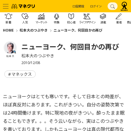
口座開設
ログイン
新着
人気
マーケット
特集
初心者
ライフデザイン
連載
著者
商
HOME
松本大のつぶやき
ニューヨーク、何回目かの再び
ニューヨーク、何回目かの再び
松本大のつぶやき
松本 大
2010/12/08
マネックス
ニューヨークはとても寒いです。そして日本との時差が、
ほぼ真反対にあります。これがきつい。自分の姿勢次第で
は24時間働けます。特に現地の夜がきつい。酔ったまま眠
ることもできず。。。そう云いながら、実はこのつぶやき
を書いております。しかもニューヨークは真の現代都市な