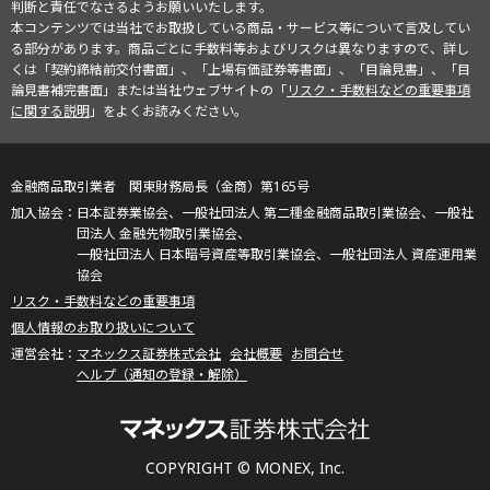
判断と責任でなさるようお願いいたします。
本コンテンツでは当社でお取扱している商品・サービス等について言及してい
る部分があります。商品ごとに手数料等およびリスクは異なりますので、詳し
くは「契約締結前交付書面」、「上場有価証券等書面」、「目論見書」、「目
論見書補完書面」または当社ウェブサイトの「
リスク・手数料などの重要事項
に関する説明
」をよくお読みください。
金融商品取引業者 関東財務局長（金商）第165号
日本証券業協会、一般社団法人 第二種金融商品取引業協会、一般社
団法人 金融先物取引業協会、
一般社団法人 日本暗号資産等取引業協会、一般社団法人 資産運用業
協会
リスク・手数料などの重要事項
個人情報のお取り扱いについて
マネックス証券株式会社
会社概要
お問合せ
ヘルプ（通知の登録・解除）
COPYRIGHT © MONEX, Inc.