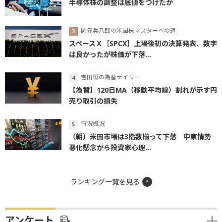
半導体株の調整は底値をつけたか
岡元兵八郎の米国株マスターへの道
スペースＸ［SPCX］上場後初の決算発表、数字
は良かったが株価が下落...
吉田恒の為替デイリー
【為替】120日MA（移動平均線）割れが示す円
売り取引の損失
市況概況
（朝）米国市場は3指数揃って下落 中東情勢
悪化懸念から投資家心理...
ランキング一覧を見る
アンケート