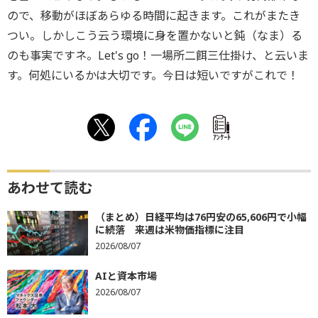
ので、移動がほぼあらゆる時間に起きます。これがまたき
つい。しかしこう云う環境に身を置かないと鈍（なま）る
のも事実ですネ。Let's go！一場所二餌三仕掛け、と云いま
す。何処にいるかは大切です。今日は短いですがこれで！
ｱﾝｹｰﾄ
あわせて読む
（まとめ）日経平均は76円安の65,606円で小幅
に続落 来週は米物価指標に注目
2026/08/07
AIと資本市場
2026/08/07