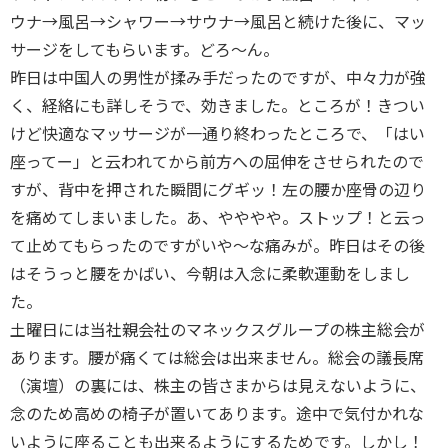
ウナ→風呂→シャワー→サウナ→風呂と続けた後に、マッ
サージをしてもらいます。どろ～ん。
昨日は中国人の男性が揉み手だったのですが、中々力が強
く、経絡にも詳しそうで、効きました。ところが！きつい
けど快適なマッサージが一通り終わったところで、「はい
座ってー」と云われてから前方への屈伸をさせられたので
すが、背中を押された瞬間にグギッ！左の腰か座骨の辺り
を痛めてしまいました。あ、やややや。ストップ！と云っ
て止めてもらったのですがいや～な痛みが。昨日はその後
はそうっと腰をかばい、今朝は入念に柔軟運動をしまし
た。
土曜日には当社親会社のマネックスグループの株主総会が
あります。腰が痛くては総会は出来ません。総会の議長席
（演壇）の裏には、株主の皆さまからは見えないように、
念のため高めの椅子が置いてあります。途中で気付かれな
いように座ることも出来るようにするためです。しかし！