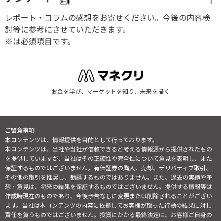
レポート・コラムの感想をお寄せください。今後の内容検
討等に参考にさせていただきます。
※は必須項目です。
お金を学び、マーケットを知り、未来を描く
ご留意事項
本コンテンツは、情報提供を目的として行っております。
本コンテンツは、当社や当社が信頼できると考える情報源から提供されたもの
を提供していますが、当社はその正確性や完全性について意見を表明し、また
保証するものではございません。有価証券の購入、売却、デリバティブ取引、
その他の取引を推奨し、勧誘するものではありません。また、過去の実績や予
想・意見は、将来の結果を保証するものではございません。提供する情報等は
作成時現在のものであり、今後予告なしに変更または削除されることがござい
ます。当社は本コンテンツの内容に依拠してお客様が取った行動の結果に対し
責任を負うものではございません。投資にかかる最終決定は、お客様ご自身の