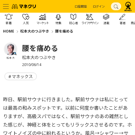
口座開設
ログイン
新着
人気
マーケット
特集
初心者
ライフデザイン
連載
著者
商
HOME
松本大のつぶやき
腰を痛める
腰を痛める
松本大のつぶやき
松本 大
2010/06/14
マネックス
昨日、駅前サウナに行きました。駅前サウナは私にとって
は最高の和みスポットです。以前に何度か書いたことがあ
りますが、高級スパではなく、駅前サウナのあの雑然とし
た感じが、神経と体をとってもリラックスさせるのです。ホ
ワイトノイズの中に紛れるというか。風呂→シャワー→サ