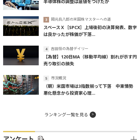
半導体株の調整は底値をつけたか
岡元兵八郎の米国株マスターへの道
スペースＸ［SPCX］上場後初の決算発表、数字
は良かったが株価が下落...
吉田恒の為替デイリー
【為替】120日MA（移動平均線）割れが示す円
売り取引の損失
市況概況
（朝）米国市場は3指数揃って下落 中東情勢
悪化懸念から投資家心理...
ランキング一覧を見る
アンケート