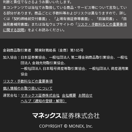
判断と責任でなさるようお願いいたします。
本コンテンツでは当社でお取扱している商品・サービス等について言及してい
る部分があります。商品ごとに手数料等およびリスクは異なりますので、詳し
くは「契約締結前交付書面」、「上場有価証券等書面」、「目論見書」、「目
論見書補完書面」または当社ウェブサイトの「
リスク・手数料などの重要事項
に関する説明
」をよくお読みください。
金融商品取引業者 関東財務局長（金商）第165号
日本証券業協会、一般社団法人 第二種金融商品取引業協会、一般社
団法人 金融先物取引業協会、
一般社団法人 日本暗号資産等取引業協会、一般社団法人 資産運用業
協会
リスク・手数料などの重要事項
個人情報のお取り扱いについて
マネックス証券株式会社
会社概要
お問合せ
ヘルプ（通知の登録・解除）
COPYRIGHT © MONEX, Inc.