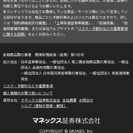
責任を負うものではございません。投資にかかる最終決定は、お客様ご自身の
判断と責任でなさるようお願いいたします。
本コンテンツでは当社でお取扱している商品・サービス等について言及してい
る部分があります。商品ごとに手数料等およびリスクは異なりますので、詳し
くは「契約締結前交付書面」、「上場有価証券等書面」、「目論見書」、「目
論見書補完書面」または当社ウェブサイトの「
リスク・手数料などの重要事項
に関する説明
」をよくお読みください。
金融商品取引業者 関東財務局長（金商）第165号
日本証券業協会、一般社団法人 第二種金融商品取引業協会、一般社
団法人 金融先物取引業協会、
一般社団法人 日本暗号資産等取引業協会、一般社団法人 資産運用業
協会
リスク・手数料などの重要事項
個人情報のお取り扱いについて
マネックス証券株式会社
会社概要
お問合せ
ヘルプ（通知の登録・解除）
COPYRIGHT © MONEX, Inc.