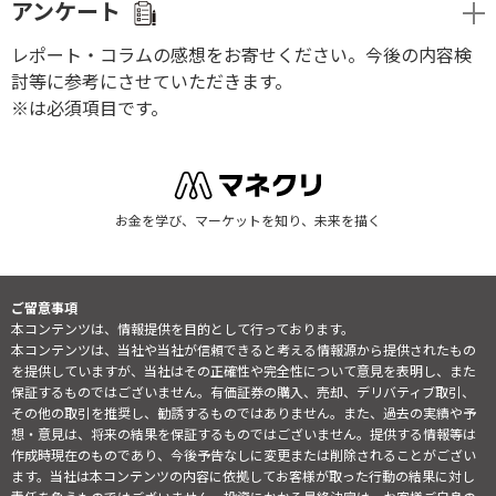
アンケート
レポート・コラムの感想をお寄せください。今後の内容検
討等に参考にさせていただきます。
※は必須項目です。
お金を学び、マーケットを知り、未来を描く
ご留意事項
本コンテンツは、情報提供を目的として行っております。
本コンテンツは、当社や当社が信頼できると考える情報源から提供されたもの
を提供していますが、当社はその正確性や完全性について意見を表明し、また
保証するものではございません。有価証券の購入、売却、デリバティブ取引、
その他の取引を推奨し、勧誘するものではありません。また、過去の実績や予
想・意見は、将来の結果を保証するものではございません。提供する情報等は
作成時現在のものであり、今後予告なしに変更または削除されることがござい
ます。当社は本コンテンツの内容に依拠してお客様が取った行動の結果に対し