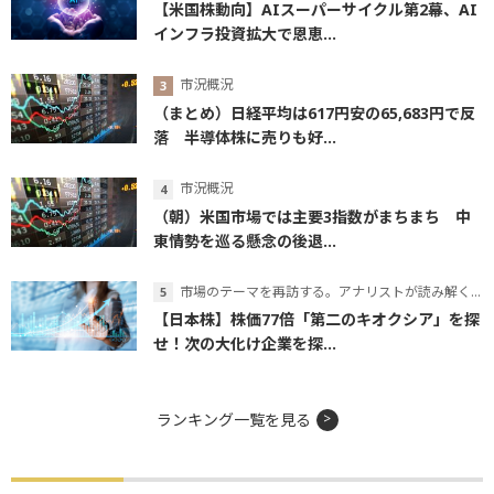
【米国株動向】AIスーパーサイクル第2幕、AI
インフラ投資拡大で恩恵...
市況概況
（まとめ）日経平均は617円安の65,683円で反
落 半導体株に売りも好...
市況概況
（朝）米国市場では主要3指数がまちまち 中
東情勢を巡る懸念の後退...
市場のテーマを再訪する。アナリストが読み解くテーマの本質
【日本株】株価77倍「第二のキオクシア」を探
せ！次の大化け企業を探...
ランキング一覧を見る