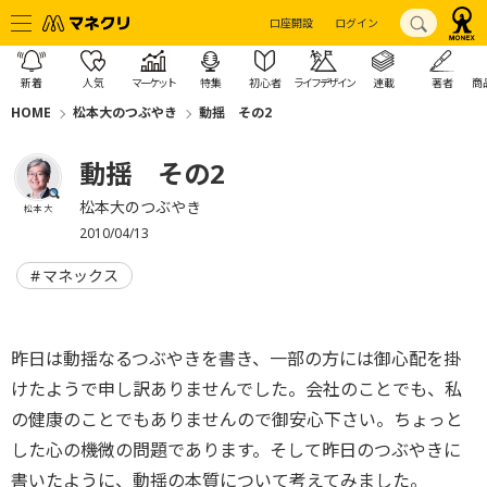
口座開設
ログイン
新着
人気
マーケット
特集
初心者
ライフデザイン
連載
著者
商
HOME
松本大のつぶやき
動揺 その2
動揺 その2
松本大のつぶやき
松本 大
2010/04/13
マネックス
昨日は動揺なるつぶやきを書き、一部の方には御心配を掛
けたようで申し訳ありませんでした。会社のことでも、私
の健康のことでもありませんので御安心下さい。ちょっと
した心の機微の問題であります。そして昨日のつぶやきに
書いたように、動揺の本質について考えてみました。