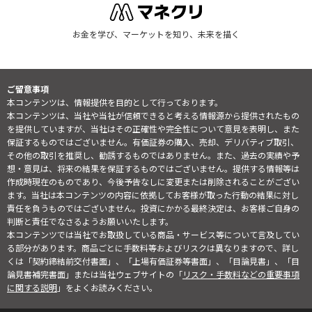
お金を学び、マーケットを知り、未来を描く
ご留意事項
本コンテンツは、情報提供を目的として行っております。
本コンテンツは、当社や当社が信頼できると考える情報源から提供されたもの
を提供していますが、当社はその正確性や完全性について意見を表明し、また
保証するものではございません。有価証券の購入、売却、デリバティブ取引、
その他の取引を推奨し、勧誘するものではありません。また、過去の実績や予
想・意見は、将来の結果を保証するものではございません。提供する情報等は
作成時現在のものであり、今後予告なしに変更または削除されることがござい
ます。当社は本コンテンツの内容に依拠してお客様が取った行動の結果に対し
責任を負うものではございません。投資にかかる最終決定は、お客様ご自身の
判断と責任でなさるようお願いいたします。
本コンテンツでは当社でお取扱している商品・サービス等について言及してい
る部分があります。商品ごとに手数料等およびリスクは異なりますので、詳し
くは「契約締結前交付書面」、「上場有価証券等書面」、「目論見書」、「目
論見書補完書面」または当社ウェブサイトの「
リスク・手数料などの重要事項
に関する説明
」をよくお読みください。