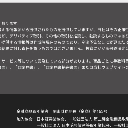
ております。
考える情報源から提供されたものを提供していますが、当社はその正確
売却、デリバティブ取引、その他の取引を推奨し、勧誘するものではあ
。提供する情報等は作成時現在のものであり、今後予告なしに変更また
の結果に対し責任を負うものではございません。投資にかかる最終決定
・サービス等について言及している部分があります。商品ごとに手数料
書面」、「目論見書」、「目論見書補完書面」または当社ウェブサイト
金融商品取引業者 関東財務局長（金商）第165号
日本証券業協会、一般社団法人 第二種金融商品取
一般社団法人 日本暗号資産等取引業協会、一般社