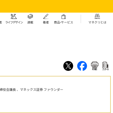
者
ライフデザイン
連載
著者
商
品・
サービス
マネクリとは
印刷
ｱﾝｹｰﾄ
締役会議長 、マネックス証券 ファウンダー