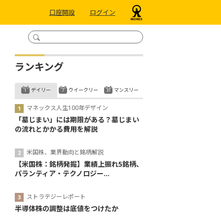
口座開設
ログイン
ランキング
デイリー
ウイークリー
マンスリー
マネックス人生100年デザイン
「墓じまい」には期限がある？墓じまい
の流れとかかる費用を解説
米国株、業界動向と銘柄解説
【米国株：銘柄発掘】業績上振れ5銘柄、
パランティア・テクノロジー...
ストラテジーレポート
半導体株の調整は底値をつけたか