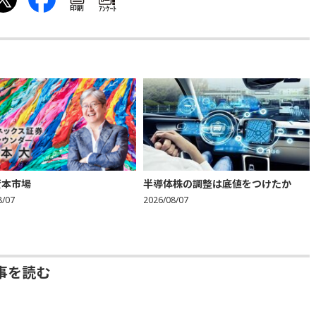
印刷
ｱﾝｹｰﾄ
資本市場
半導体株の調整は底値をつけたか
8/07
2026/08/07
事を読む