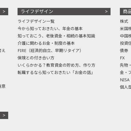
ライフデザイン
商
ライフデザイン一覧
株式
今から知っておきたい、年金の基本
米国
知っておこう、老後資金・相続の基本知識
中国
介護に関わるお金・制度の基本
投資
考え
FIRE（経済的自立、早期リタイア）
債券
保険との付き合い方
FX
いくらかかる？教育資金の貯め方、作り方
先物
転職するなら知っておきたい「お金の話」
金・
NISA
極意
個人型