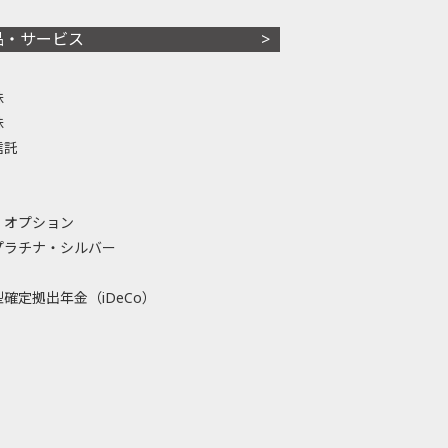
品・サービス
株
株
信託
・オプション
プラチナ・シルバー
確定拠出年金（iDeCo）