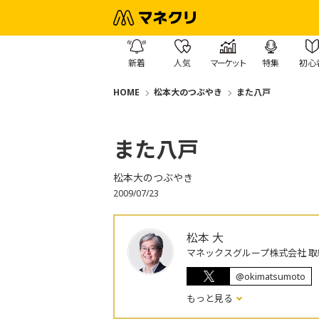
新着
人気
マーケット
特集
初心
HOME
松本大のつぶやき
また八戸
また八戸
松本大のつぶやき
2009/07/23
松本 大
マネックスグループ株式会社 取
@okimatsumoto
もっと見る