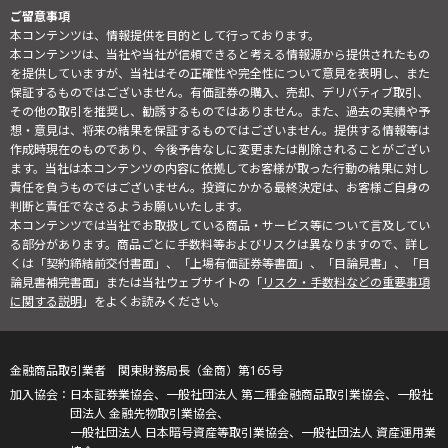
ご留意事項
本コンテンツは、情報提供を目的として行っております。
本コンテンツは、当社や当社が信頼できると考える情報源から提供されたもの
を提供していますが、当社はその正確性や完全性について意見を表明し、また
保証するものではございません。有価証券の購入、売却、デリバティブ取引、
その他の取引を推奨し、勧誘するものではありません。また、過去の実績や予
想・意見は、将来の結果を保証するものではございません。提供する情報等は
作成時現在のものであり、今後予告なしに変更または削除されることがござい
ます。当社は本コンテンツの内容に依拠してお客様が取った行動の結果に対し
責任を負うものではございません。投資にかかる最終決定は、お客様ご自身の
判断と責任でなさるようお願いいたします。
本コンテンツでは当社でお取扱している商品・サービス等について言及してい
る部分があります。商品ごとに手数料等およびリスクは異なりますので、詳し
くは「契約締結前交付書面」、「上場有価証券等書面」、「目論見書」、「目
論見書補完書面」または当社ウェブサイトの「
リスク・手数料などの重要事項
に関する説明
」をよくお読みください。
金融商品取引業者 関東財務局長（金商）第165号
日本証券業協会、一般社団法人 第二種金融商品取引業協会、一般社
団法人 金融先物取引業協会、
一般社団法人 日本暗号資産等取引業協会、一般社団法人 資産運用業