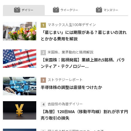
デイリー
ウイークリー
マンスリー
マネックス人生100年デザイン
「墓じまい」には期限がある？墓じまいの流れ
とかかる費用を解説
米国株、業界動向と銘柄解説
【米国株：銘柄発掘】業績上振れ5銘柄、パラ
ンティア・テクノロジー...
ストラテジーレポート
半導体株の調整は底値をつけたか
吉田恒の為替デイリー
【為替】120日MA（移動平均線）割れが示す円
売り取引の損失