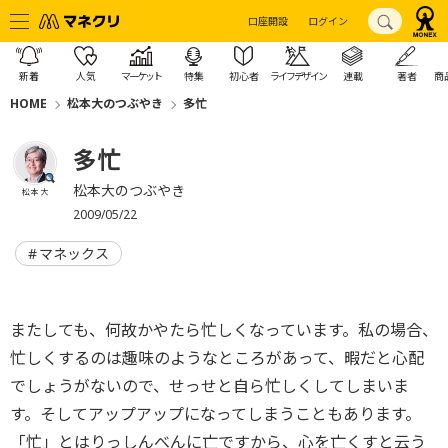
口座開設
ログイン
新着
人気
マーケット
特集
初心者
ライフデザイン
連載
著者
商
HOME
松本大のつぶやき
多忙
多忙
松本大のつぶやき
松本 大
2009/05/22
マネックス
またしても、何故かやたら忙しくなっています。私の場合、
忙しくするのは趣味のようなところがあって、暇だと心配
でしょうがないので、せっせと自ら忙しくしてしまいま
す。そしてアップアップになってしまうこともあります。
「忙」とはりっしんべんに亡ですから、心を亡くすと云う