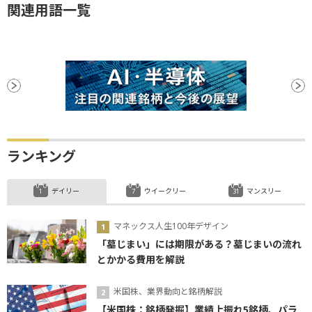
関連用語一覧
ランキング
デイリー
ウイークリー
マンスリー
マネックス人生100年デザイン
「墓じまい」には期限がある？墓じまいの流れ
とかかる費用を解説
米国株、業界動向と銘柄解説
【米国株：銘柄発掘】業績上振れ5銘柄、パラ