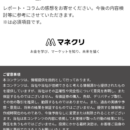
レポート・コラムの感想をお寄せください。今後の内容検
討等に参考にさせていただきます。
※は必須項目です。
お金を学び、マーケットを知り、未来を描く
ご留意事項
本コンテンツは、情報提供を目的として行っております。
本コンテンツは、当社や当社が信頼できると考える情報源から提供されたもの
を提供していますが、当社はその正確性や完全性について意見を表明し、また
保証するものではございません。有価証券の購入、売却、デリバティブ取引、
その他の取引を推奨し、勧誘するものではありません。また、過去の実績や予
想・意見は、将来の結果を保証するものではございません。提供する情報等は
作成時現在のものであり、今後予告なしに変更または削除されることがござい
ます。当社は本コンテンツの内容に依拠してお客様が取った行動の結果に対し
責任を負うものではございません。投資にかかる最終決定は、お客様ご自身の
判断と責任でなさるようお願いいたします。