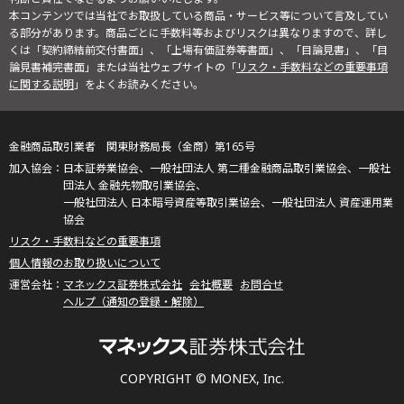
本コンテンツでは当社でお取扱している商品・サービス等について言及してい
る部分があります。商品ごとに手数料等およびリスクは異なりますので、詳し
くは「契約締結前交付書面」、「上場有価証券等書面」、「目論見書」、「目
論見書補完書面」または当社ウェブサイトの「
リスク・手数料などの重要事項
に関する説明
」をよくお読みください。
金融商品取引業者 関東財務局長（金商）第165号
日本証券業協会、一般社団法人 第二種金融商品取引業協会、一般社
団法人 金融先物取引業協会、
一般社団法人 日本暗号資産等取引業協会、一般社団法人 資産運用業
協会
リスク・手数料などの重要事項
個人情報のお取り扱いについて
マネックス証券株式会社
会社概要
お問合せ
ヘルプ（通知の登録・解除）
COPYRIGHT © MONEX, Inc.