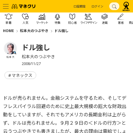
口座開設
ログイン
新着
人気
マーケット
特集
初心者
ライフデザイン
連載
著者
商
HOME
松本大のつぶやき
ドル強し
ドル強し
松本大のつぶやき
松本 大
2008/11/27
マネックス
ドルが売られません。金融システムを守るため、そしてデ
フレスパイラル回避のために史上最大規模の厖大な財政出
動をしていますが、それでもアメリカの長期金利は上がら
ず、ドルは売られません。９月２９日の＜ドルの行方＞と
云うつぶやきでも書きましたが、最大の理由は需給でしょ