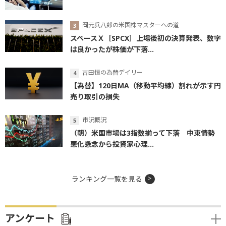
岡元兵八郎の米国株マスターへの道
スペースＸ［SPCX］上場後初の決算発表、数字
は良かったが株価が下落...
吉田恒の為替デイリー
【為替】120日MA（移動平均線）割れが示す円
売り取引の損失
市況概況
（朝）米国市場は3指数揃って下落 中東情勢
悪化懸念から投資家心理...
ランキング一覧を見る
アンケート