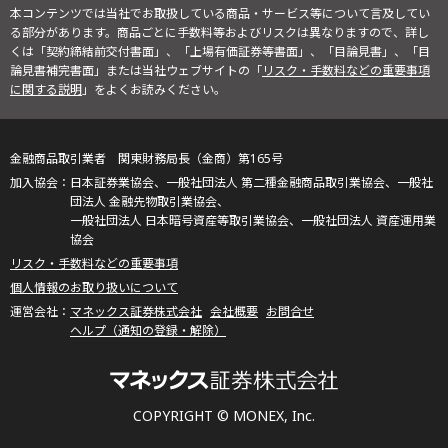
本コンテンツでは当社でお取扱している商品・サービス等について言及してい
る部分があります。商品ごとに手数料等およびリスクは異なりますので、詳し
くは「契約締結前交付書面」、「上場有価証券等書面」、「目論見書」、「目
論見書補完書面」または当社ウェブサイトの「
リスク・手数料などの重要事項
に関する説明
」をよくお読みください。
金融商品取引業者 関東財務局長（金商）第165号
日本証券業協会、一般社団法人 第二種金融商品取引業協会、一般社
団法人 金融先物取引業協会、
一般社団法人 日本暗号資産等取引業協会、一般社団法人 資産運用業
協会
リスク・手数料などの重要事項
個人情報のお取り扱いについて
マネックス証券株式会社
会社概要
お問合せ
ヘルプ（通知の登録・解除）
COPYRIGHT © MONEX, Inc.