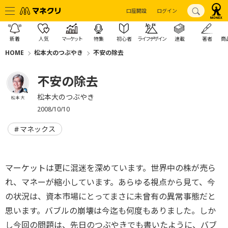
口座開設
ログイン
新着
人気
マーケット
特集
初心者
ライフデザイン
連載
著者
商
HOME
松本大のつぶやき
不安の除去
不安の除去
松本大のつぶやき
松本 大
2008/10/10
マネックス
マーケットは更に混迷を深めています。世界中の株が売ら
れ、マネーが縮小しています。あらゆる視点から見て、今
の状況は、資本市場にとってまさに未曾有の異常事態だと
思います。バブルの崩壊は今迄も何度もありました。しか
し今回の問題は、先日のつぶやきでも書いたように、バブ