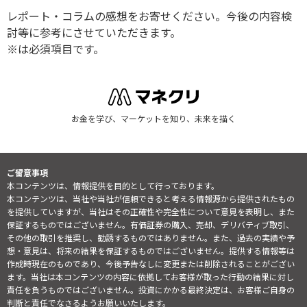
レポート・コラムの感想をお寄せください。今後の内容検
討等に参考にさせていただきます。
※は必須項目です。
お金を学び、マーケットを知り、未来を描く
ご留意事項
本コンテンツは、情報提供を目的として行っております。
本コンテンツは、当社や当社が信頼できると考える情報源から提供されたもの
を提供していますが、当社はその正確性や完全性について意見を表明し、また
保証するものではございません。有価証券の購入、売却、デリバティブ取引、
その他の取引を推奨し、勧誘するものではありません。また、過去の実績や予
想・意見は、将来の結果を保証するものではございません。提供する情報等は
作成時現在のものであり、今後予告なしに変更または削除されることがござい
ます。当社は本コンテンツの内容に依拠してお客様が取った行動の結果に対し
責任を負うものではございません。投資にかかる最終決定は、お客様ご自身の
判断と責任でなさるようお願いいたします。