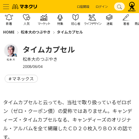
口座開設
ログイン
新着
人気
マーケット
特集
初心者
ライフデザイン
連載
著者
商
HOME
松本大のつぶやき
タイムカプセル
タイムカプセル
松本大のつぶやき
松本 大
2008/06/04
マネックス
タイムカプセルと云っても、当社で取り扱っているゼロポ
ン（ゼロ・クーポン債）の愛称ではありません。キャンデ
ィーズ・タイムカプセルなる、キャンディーズのオリジナ
ル・アルバムを全て網羅したＣＤ２０枚入りＢＯＸの話で
す。