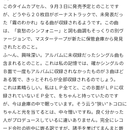
このタイムカプセル、９月３日に発売予定とのことです
が、どうやら２０枚目がボーナストラックで、未発表だっ
た「霧のわかれ」なる曲が収録されるようです。この曲
は、「哀愁のシンフォニー」と詞も曲調もそっくりの別ヴ
ァージョンで、マスターテープが新たに保管倉庫から発見
されたとのこと。
ふ～ん、興味深い。アルバムに未収録だったシングル曲も
含まれるとのこと。これは私の記憶では、確かシングルの
Ｂ面で一度もアルバムに収録されなかったものが３曲ほど
ある筈で、きっとそれらが全部収録されるのでしょう。
これは素晴らしい。私はＬＰ全てと、このＢ面がＬＰに収
録されていないＥＰ全て、をちゃんと持っていたのです
が、今は倉庫の中で眠っています。そう云う"狭い"トコロに
ちゃんと光を当てるとは、中々憎いですね。良く分かった
人がプロデュースしているに違いありません。完全にレコ
ード会社の術中に嵌る訳ですが、諸手を挙げてまんまと嵌