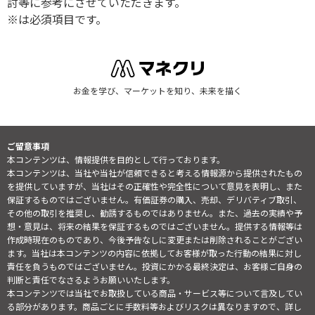
討等に参考にさせていただきます。
※は必須項目です。
お金を学び、マーケットを知り、未来を描く
ご留意事項
本コンテンツは、情報提供を目的として行っております。
本コンテンツは、当社や当社が信頼できると考える情報源から提供されたもの
を提供していますが、当社はその正確性や完全性について意見を表明し、また
保証するものではございません。有価証券の購入、売却、デリバティブ取引、
その他の取引を推奨し、勧誘するものではありません。また、過去の実績や予
想・意見は、将来の結果を保証するものではございません。提供する情報等は
作成時現在のものであり、今後予告なしに変更または削除されることがござい
ます。当社は本コンテンツの内容に依拠してお客様が取った行動の結果に対し
責任を負うものではございません。投資にかかる最終決定は、お客様ご自身の
判断と責任でなさるようお願いいたします。
本コンテンツでは当社でお取扱している商品・サービス等について言及してい
る部分があります。商品ごとに手数料等およびリスクは異なりますので、詳し