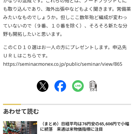
かなりの混成です。これらの殆どは、ノートブックＰＣに
も取り込んであり、海外出張中などもよく聞きます。常備薬
みたいなものでしょうか。但しここ数年殆ど編成が変わっ
ていないので（９番、１０番を除く）、そろそろ新たな分
野も開拓したいと思います。
このＣＤ１０選はお一人の方にプレゼントします。申込先
ＵＲＬはこちらです。
https://seminar.monex.co.jp/public/seminar/view/865
ｱﾝｹｰﾄ
あわせて読む
（まとめ）日経平均は76円安の65,606円で小幅
に続落 来週は米物価指標に注目