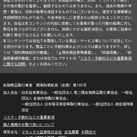
保証するものではございません。有価証券の購入、売却、デリバティブ取引、
その他の取引を推奨し、勧誘するものではありません。また、過去の実績や予
想・意見は、将来の結果を保証するものではございません。提供する情報等は
作成時現在のものであり、今後予告なしに変更または削除されることがござい
ます。当社は本コンテンツの内容に依拠してお客様が取った行動の結果に対し
責任を負うものではございません。投資にかかる最終決定は、お客様ご自身の
判断と責任でなさるようお願いいたします。
本コンテンツでは当社でお取扱している商品・サービス等について言及してい
る部分があります。商品ごとに手数料等およびリスクは異なりますので、詳し
くは「契約締結前交付書面」、「上場有価証券等書面」、「目論見書」、「目
論見書補完書面」または当社ウェブサイトの「
リスク・手数料などの重要事項
に関する説明
」をよくお読みください。
金融商品取引業者 関東財務局長（金商）第165号
日本証券業協会、一般社団法人 第二種金融商品取引業協会、一般社
団法人 金融先物取引業協会、
一般社団法人 日本暗号資産等取引業協会、一般社団法人 資産運用業
協会
リスク・手数料などの重要事項
個人情報のお取り扱いについて
マネックス証券株式会社
会社概要
お問合せ