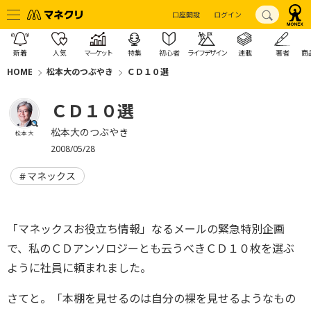
口座開設
ログイン
新着
人気
マーケット
特集
初心者
ライフデザイン
連載
著者
商
HOME
松本大のつぶやき
ＣＤ１０選
ＣＤ１０選
松本大のつぶやき
松本 大
2008/05/28
マネックス
「マネックスお役立ち情報」なるメールの緊急特別企画
で、私のＣＤアンソロジーとも云うべきＣＤ１０枚を選ぶ
ように社員に頼まれました。
さてと。「本棚を見せるのは自分の裸を見せるようなもの