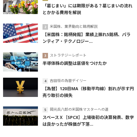
「墓じまい」には期限がある？墓じまいの流れ
とかかる費用を解説
米国株、業界動向と銘柄解説
【米国株：銘柄発掘】業績上振れ5銘柄、パラ
ンティア・テクノロジー...
ストラテジーレポート
半導体株の調整は底値をつけたか
吉田恒の為替デイリー
【為替】120日MA（移動平均線）割れが示す円
売り取引の損失
岡元兵八郎の米国株マスターへの道
スペースＸ［SPCX］上場後初の決算発表、数字
は良かったが株価が下落...