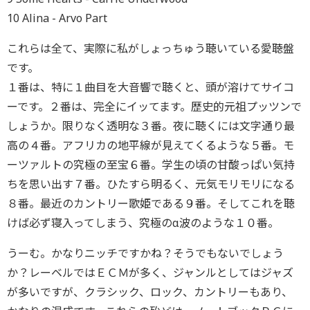
10 Alina - Arvo Part
これらは全て、実際に私がしょっちゅう聴いている愛聴盤
です。
１番は、特に１曲目を大音響で聴くと、頭が溶けてサイコ
ーです。２番は、完全にイッてます。歴史的元祖プッツンで
しょうか。限りなく透明な３番。夜に聴くには文字通り最
高の４番。アフリカの地平線が見えてくるような５番。モ
ーツァルトの究極の至宝６番。学生の頃の甘酸っぱい気持
ちを思い出す７番。ひたすら明るく、元気モリモリになる
８番。最近のカントリー歌姫である９番。そしてこれを聴
けば必ず寝入ってしまう、究極のα波のような１０番。
うーむ。かなりニッチですかね？そうでもないでしょう
か？レーベルではＥＣＭが多く、ジャンルとしてはジャズ
が多いですが、クラシック、ロック、カントリーもあり、