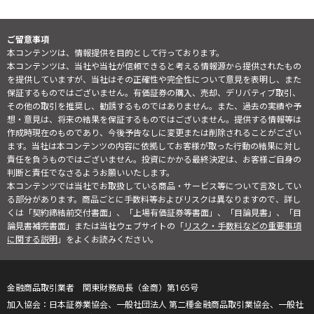
ご留意事項
本コンテンツは、情報提供を目的として行っております。
本コンテンツは、当社や当社が信頼できると考える情報源から提供されたもの
を提供していますが、当社はその正確性や完全性について意見を表明し、また
保証するものではございません。有価証券の購入、売却、デリバティブ取引、
その他の取引を推奨し、勧誘するものではありません。また、過去の実績や予
想・意見は、将来の結果を保証するものではございません。提供する情報等は
作成時現在のものであり、今後予告なしに変更または削除されることがござい
ます。当社は本コンテンツの内容に依拠してお客様が取った行動の結果に対し
責任を負うものではございません。投資にかかる最終決定は、お客様ご自身の
判断と責任でなさるようお願いいたします。
本コンテンツでは当社でお取扱している商品・サービス等について言及してい
る部分があります。商品ごとに手数料等およびリスクは異なりますので、詳し
くは「契約締結前交付書面」、「上場有価証券等書面」、「目論見書」、「目
論見書補完書面」または当社ウェブサイトの「
リスク・手数料などの重要事項
に関する説明
」をよくお読みください。
金融商品取引業者 関東財務局長（金商）第165号
日本証券業協会、一般社団法人 第二種金融商品取引業協会、一般社