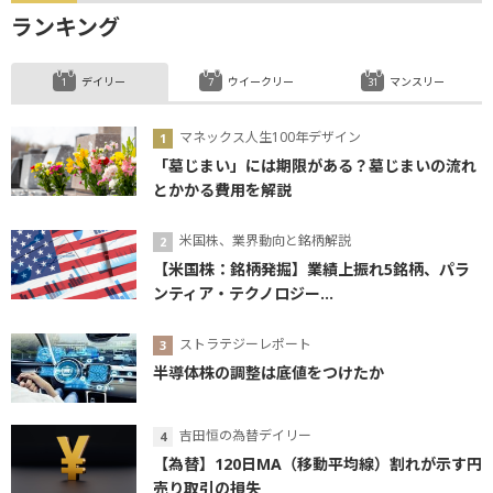
ランキング
デイリー
ウイークリー
マンスリー
マネックス人生100年デザイン
「墓じまい」には期限がある？墓じまいの流れ
とかかる費用を解説
米国株、業界動向と銘柄解説
【米国株：銘柄発掘】業績上振れ5銘柄、パラ
ンティア・テクノロジー...
ストラテジーレポート
半導体株の調整は底値をつけたか
吉田恒の為替デイリー
【為替】120日MA（移動平均線）割れが示す円
売り取引の損失