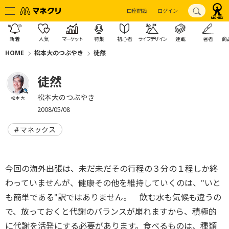
口座開設
ログイン
新着
人気
マーケット
特集
初心者
ライフデザイン
連載
著者
商
HOME
松本大のつぶやき
徒然
徒然
松本大のつぶやき
松本 大
2008/05/08
マネックス
今回の海外出張は、未だ未だその行程の３分の１程しか終
わっていませんが、健康その他を維持していくのは、"いと
も簡単である"訳ではありません。 飲む水も気候も違うの
で、放っておくと代謝のバランスが崩れますから、積極的
に代謝を活発にする必要があります。食べるものは、種類