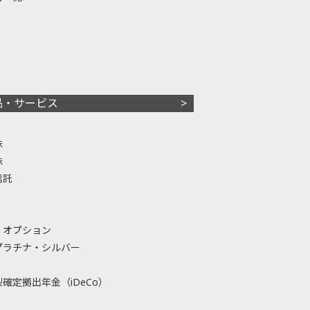
品・サービス
株
株
信託
・オプション
プラチナ・シルバー
確定拠出年金（iDeCo）