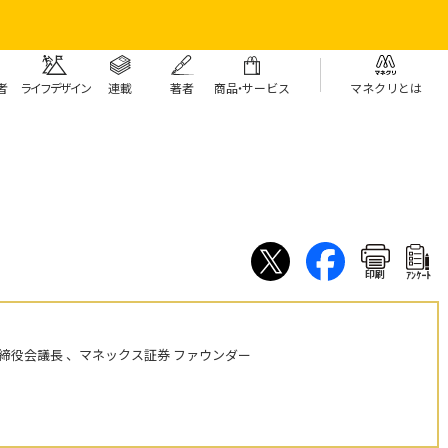
者
ライフデザイン
連載
著者
商
品・
サービス
マネクリとは
印刷
ｱﾝｹｰﾄ
締役会議長 、マネックス証券 ファウンダー