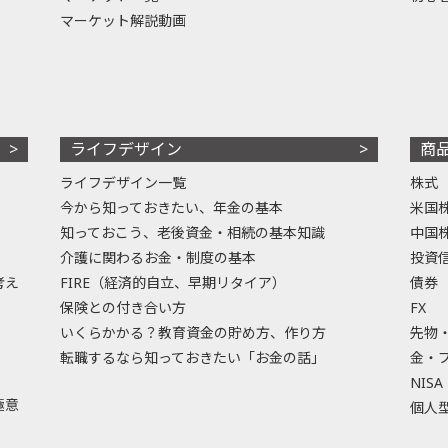
マーケット解説動画
ライフデザイン
商
ライフデザイン一覧
株式
今から知っておきたい、年金の基本
米国
知っておこう、老後資金・相続の基本知識
中国
介護に関わるお金・制度の基本
投資
考え
FIRE（経済的自立、早期リタイア）
債券
保険との付き合い方
FX
いくらかかる？教育資金の貯め方、作り方
先物
転職するなら知っておきたい「お金の話」
金・
NISA
極意
個人型