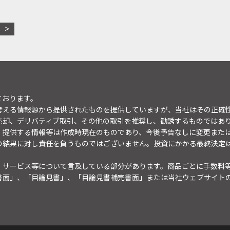
ております。
考える情報源から提供されたものを提供していますが、当社はその正確
売却、デリバティブ取引、その他の取引を推奨し、勧誘するものではあ
。提供する情報等は作成時現在のものであり、今後予告なしに変更また
の結果に対し責任を負うものではございません。投資にかかる最終決定
・サービス等について言及している部分があります。商品ごとに手数料
書面」、「目論見書」、「目論見書補完書面」または当社ウェブサイト