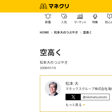
新着
人気
マーケット
特集
初心
HOME
松本大のつぶやき
空高く
空高く
松本大のつぶやき
2008/01/16
松本 大
マネックスグループ株式会社 取
@okimatsumoto
もっと見る