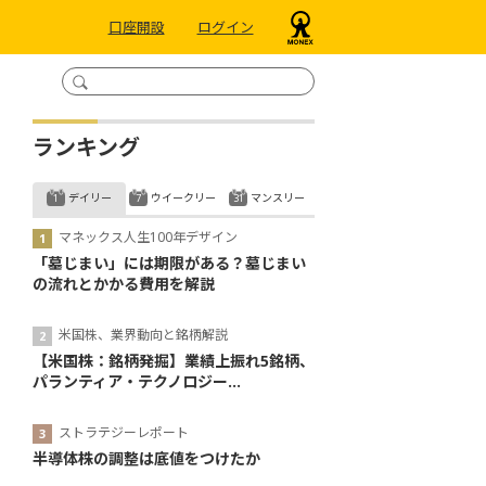
口座開設
ログイン
ランキング
デイリー
ウイークリー
マンスリー
マネックス人生100年デザイン
「墓じまい」には期限がある？墓じまい
の流れとかかる費用を解説
米国株、業界動向と銘柄解説
【米国株：銘柄発掘】業績上振れ5銘柄、
パランティア・テクノロジー...
ストラテジーレポート
半導体株の調整は底値をつけたか