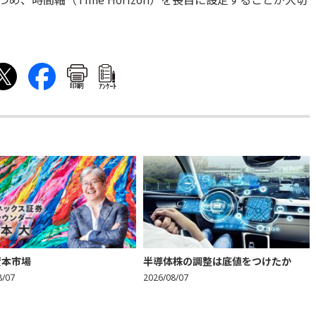
、時間軸（Time Horizon）を長目に設定することが大切
印刷
ｱﾝｹｰﾄ
資本市場
半導体株の調整は底値をつけたか
8/07
2026/08/07