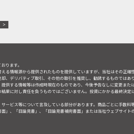
ております。
考える情報源から提供されたものを提供していますが、当社はその正確
売却、デリバティブ取引、その他の取引を推奨し、勧誘するものではあ
。提供する情報等は作成時現在のものであり、今後予告なしに変更また
の結果に対し責任を負うものではございません。投資にかかる最終決定
・サービス等について言及している部分があります。商品ごとに手数料
書面」、「目論見書」、「目論見書補完書面」または当社ウェブサイト