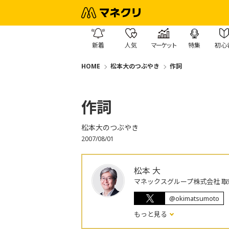
新着
人気
マーケット
特集
初心
HOME
松本大のつぶやき
作詞
作詞
松本大のつぶやき
2007/08/01
松本 大
マネックスグループ株式会社 取
@okimatsumoto
もっと見る