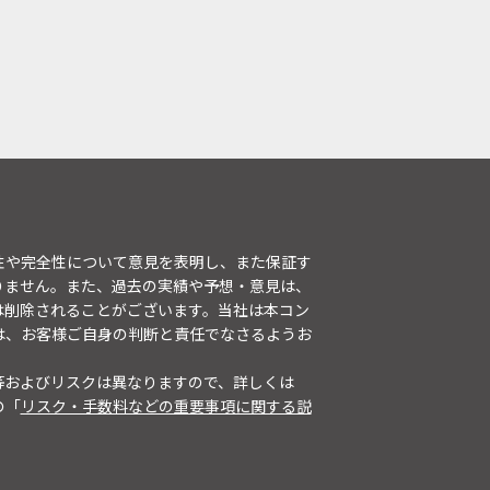
性や完全性について意見を表明し、また保証す
りません。また、過去の実績や予想・意見は、
は削除されることがございます。当社は本コン
は、お客様ご自身の判断と責任でなさるようお
等およびリスクは異なりますので、詳しくは
の「
リスク・手数料などの重要事項に関する説