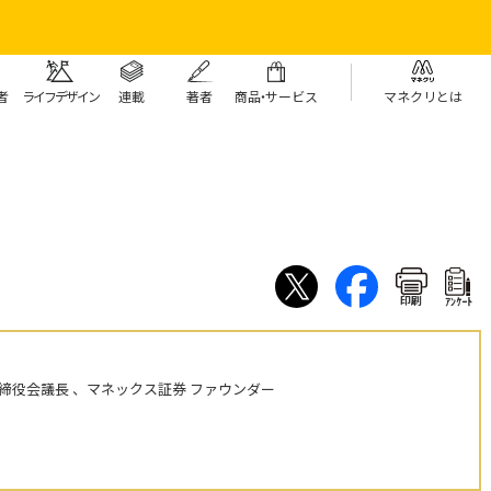
者
ライフデザイン
連載
著者
商
品・
サービス
マネクリとは
印刷
ｱﾝｹｰﾄ
締役会議長 、マネックス証券 ファウンダー