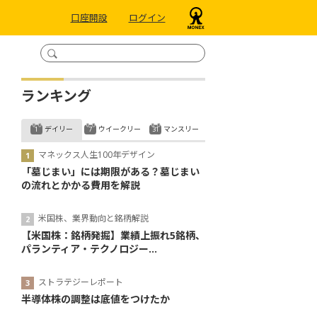
口座開設
ログイン
ランキング
デイリー
ウイークリー
マンスリー
マネックス人生100年デザイン
「墓じまい」には期限がある？墓じまい
の流れとかかる費用を解説
米国株、業界動向と銘柄解説
【米国株：銘柄発掘】業績上振れ5銘柄、
パランティア・テクノロジー...
ストラテジーレポート
半導体株の調整は底値をつけたか