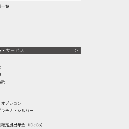
者一覧
品・サービス
株
株
信託
・オプション
プラチナ・シルバー
確定拠出年金（iDeCo）