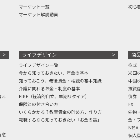
マーケット一覧
初心
マーケット解説動画
ライフデザイン
商
ライフデザイン一覧
株式
今から知っておきたい、年金の基本
米国
知っておこう、老後資金・相続の基本知識
中国
介護に関わるお金・制度の基本
投資
考え
FIRE（経済的自立、早期リタイア）
債券
保険との付き合い方
FX
いくらかかる？教育資金の貯め方、作り方
先物
転職するなら知っておきたい「お金の話」
金・
NISA
極意
個人型