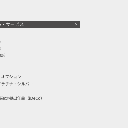
品・サービス
株
株
信託
・オプション
プラチナ・シルバー
確定拠出年金（iDeCo）