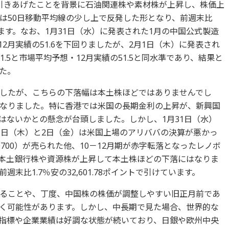
から引きあげたことを背景に石油関連株や素材株が上昇し、株価上
は50日移動平均線の少し上で反発した形となり、前週末比
けています。なお、1月31日（水）に発表された1月の中国公式製造
12月実績の51.6を下回りましたが、2月1日（木）に発表され
51.5と市場平均予想・12月実績の51.5と同水準であり、結果と
た。
したが、こちらの下落幅は本土株ほどではありませんでし
なりました。特に香港では米国の長期金利の上昇が、新興国
はないかとの懸念が台頭しました。しかし、1月31日（水）
1日（木）と2日（金）は米国上場のアリババの決算が悪かっ
700）が売られた他、10－12月期が赤字転落となったレノボ
の、本土銀行株や資源株が上昇して本土株ほどの下落にはなりま
末比1.7％安の32,601.78ポイントで引けています。
ることや、丁度、中国株の株価が調整しやすい旧正月前であ
く可能性があります。しかし、中長期で見た場合、世界的な
指標や企業業績は好調な状態が続いており、日銀や欧州中央