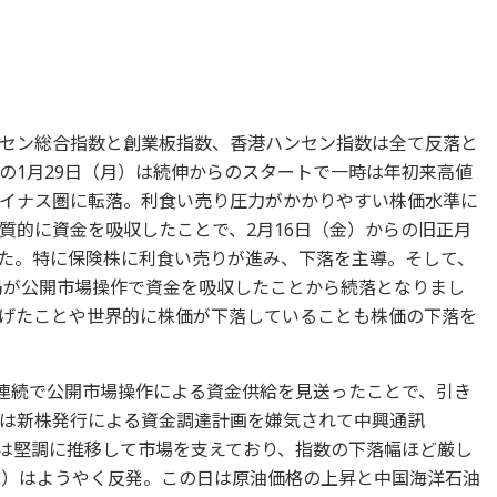
セン総合指数と創業板指数、香港ハンセン指数は全て反落と
の1月29日（月）は続伸からのスタートで一時は年初来高値
イナス圏に転落。利食い売り圧力がかかりやすい株価水準に
質的に資金を吸収したことで、2月16日（金）からの旧正月
た。特に保険株に利食い売りが進み、下落を主導。そして、
当局が公開市場操作で資金を吸収したことから続落となりまし
げたことや世界的に株価が下落していることも株価の下落を
日連続で公開市場操作による資金供給を見送ったことで、引き
は新株発行による資金調達計画を嫌気されて中興通訊
株は堅調に推移して市場を支えており、指数の下落幅ほど厳し
金）はようやく反発。この日は原油価格の上昇と中国海洋石油