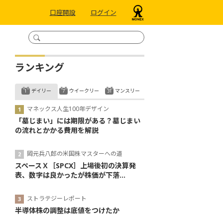
口座開設
ログイン
ランキング
デイリー
ウイークリー
マンスリー
マネックス人生100年デザイン
「墓じまい」には期限がある？墓じまい
の流れとかかる費用を解説
岡元兵八郎の米国株マスターへの道
スペースＸ［SPCX］上場後初の決算発
表、数字は良かったが株価が下落...
ストラテジーレポート
半導体株の調整は底値をつけたか