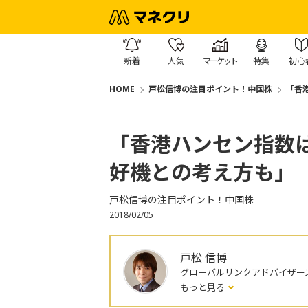
新着
人気
マーケット
特集
初心
HOME
戸松信博の注目ポイント！中国株
「香
「香港ハンセン指数
好機との考え方も」
戸松信博の注目ポイント！中国株
2018/02/05
戸松 信博
グローバルリンクアドバイザー
もっと見る