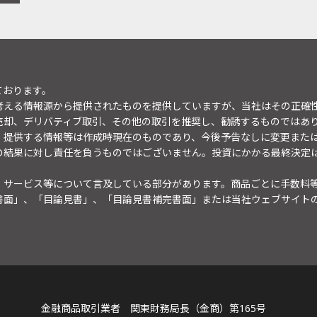
ております。
考える情報源から提供されたものを提供していますが、当社はその正確
売却、デリバティブ取引、その他の取引を推奨し、勧誘するものではあ
。提供する情報等は作成時現在のものであり、今後予告なしに変更また
の結果に対し責任を負うものではございません。投資にかかる最終決定
・サービス等について言及している部分があります。商品ごとに手数料
書面」、「目論見書」、「目論見書補完書面」または当社ウェブサイト
金融商品取引業者 関東財務局長（金商）第165号