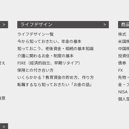
ライフデザイン
商
ライフデザイン一覧
株式
今から知っておきたい、年金の基本
米国
知っておこう、老後資金・相続の基本知識
中国
介護に関わるお金・制度の基本
投資
考え
FIRE（経済的自立、早期リタイア）
債券
保険との付き合い方
FX
いくらかかる？教育資金の貯め方、作り方
先物
転職するなら知っておきたい「お金の話」
金・
NISA
極意
個人型