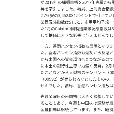
が2018年の採掘目標を2017年実績
昇を牽引しました。結局、上海総合指数
2.7％安の3,462.081ポイントで引
業景況感指数は51.3と、市場平均予想・
た1月のCaixin中国製造業景況感指数は
して株価に大きな影響は与えませんでし
一方、香港ハンセン指数も反落となりま
た。香港ハンセン指数も週初から反落と
から米国への資金環流へとつながるので
に本土の銀行株主導で力強く反発。2月
たことなどから大型株のテンセント（00
（00992）が売られるなどしたもの
せんでした。結局、香港ハンセン指数は前週
先週金曜日の米国株は大きく調整してい
ることもあり、今週も中国株は調整が続
金融相場は継続しています。また、経済