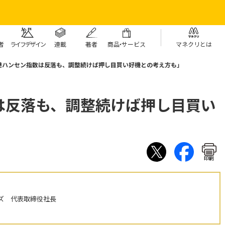
者
ライフデザイン
連載
著者
商
品・
サービス
マネクリとは
港ハンセン指数は反落も、調整続けば押し目買い好機との考え方も」
は反落も、調整続けば押し目買い
印刷
ズ 代表取締役社長