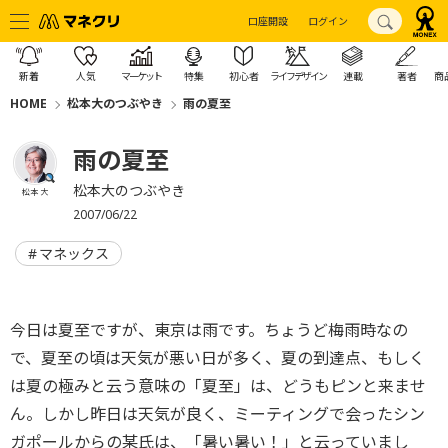
口座開設
ログイン
新着
人気
マーケット
特集
初心者
ライフデザイン
連載
著者
商
HOME
松本大のつぶやき
雨の夏至
雨の夏至
松本大のつぶやき
松本 大
2007/06/22
マネックス
今日は夏至ですが、東京は雨です。ちょうど梅雨時なの
で、夏至の頃は天気が悪い日が多く、夏の到達点、もしく
は夏の極みと云う意味の「夏至」は、どうもピンと来ませ
ん。しかし昨日は天気が良く、ミーティングで会ったシン
ガポールからの某氏は、「暑い暑い！」と云っていまし