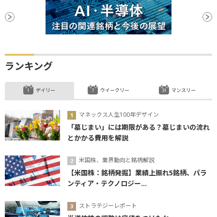
ランキング
デイリー
ウイークリー
マンスリー
マネックス人生100年デザイン
「墓じまい」には期限がある？墓じまいの流れ
とかかる費用を解説
米国株、業界動向と銘柄解説
【米国株：銘柄発掘】業績上振れ5銘柄、パラ
ンティア・テクノロジー...
ストラテジーレポート