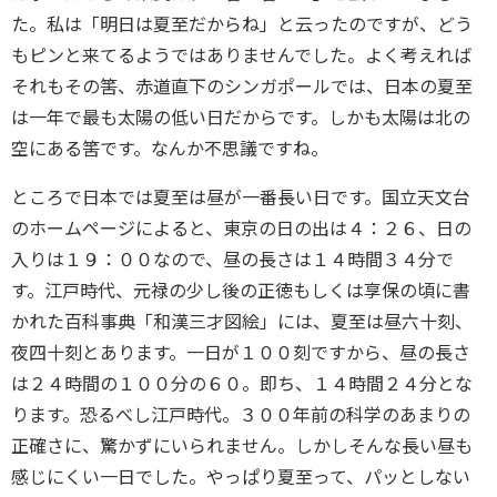
た。私は「明日は夏至だからね」と云ったのですが、どう
もピンと来てるようではありませんでした。よく考えれば
それもその筈、赤道直下のシンガポールでは、日本の夏至
は一年で最も太陽の低い日だからです。しかも太陽は北の
空にある筈です。なんか不思議ですね。
ところで日本では夏至は昼が一番長い日です。国立天文台
のホームページによると、東京の日の出は４：２６、日の
入りは１９：００なので、昼の長さは１４時間３４分で
す。江戸時代、元禄の少し後の正徳もしくは享保の頃に書
かれた百科事典「和漢三才図絵」には、夏至は昼六十刻、
夜四十刻とあります。一日が１００刻ですから、昼の長さ
は２４時間の１００分の６０。即ち、１４時間２４分とな
ります。恐るべし江戸時代。３００年前の科学のあまりの
正確さに、驚かずにいられません。しかしそんな長い昼も
感じにくい一日でした。やっぱり夏至って、パッとしない