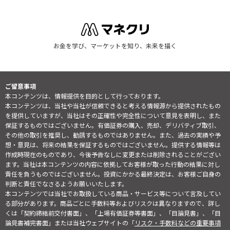
お金を学び、マーケットを知り、未来を描く
ご留意事項
本コンテンツは、情報提供を目的として行っております。
本コンテンツは、当社や当社が信頼できると考える情報源から提供されたもの
を提供していますが、当社はその正確性や完全性について意見を表明し、また
保証するものではございません。有価証券の購入、売却、デリバティブ取引、
その他の取引を推奨し、勧誘するものではありません。また、過去の実績や予
想・意見は、将来の結果を保証するものではございません。提供する情報等は
作成時現在のものであり、今後予告なしに変更または削除されることがござい
ます。当社は本コンテンツの内容に依拠してお客様が取った行動の結果に対し
責任を負うものではございません。投資にかかる最終決定は、お客様ご自身の
判断と責任でなさるようお願いいたします。
本コンテンツでは当社でお取扱している商品・サービス等について言及してい
る部分があります。商品ごとに手数料等およびリスクは異なりますので、詳し
くは「契約締結前交付書面」、「上場有価証券等書面」、「目論見書」、「目
論見書補完書面」または当社ウェブサイトの「
リスク・手数料などの重要事項