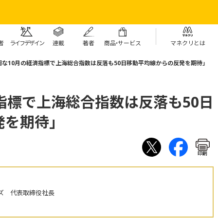
者
ライフデザイン
連載
著者
商
品・
サービス
マネクリとは
調な10月の経済指標で上海総合指数は反落も50日移動平均線からの反発を期待」
指標で上海総合指数は反落も50日
発を期待」
印刷
ズ 代表取締役社長