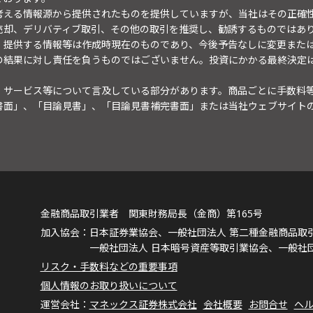
考える情報源から提供されたものを提供していますが、当社はその正確
売却、デリバティブ取引、その他の取引を推奨し、勧誘するものではあ
。提供する情報等は作成時現在のものであり、今後予告なしに変更また
の結果に対し責任を負うものではございません。投資にかかる最終決定
・サービス等について言及している部分があります。商品ごとに手数料
書面」、「目論見書」、「目論見書補完書面」または当社ウェブサイト
金融商品取引業者 関東財務局長（金商）第165号
日本証券業協会、一般社団法人 第二種金融商品取
一般社団法人 日本暗号資産等取引業協会、一般社
リスク・手数料などの重要事項
個人情報のお取り扱いについて
マネックス証券株式会社
会社概要
お問合せ
ヘ