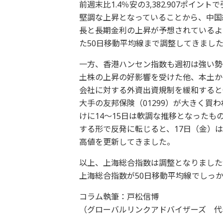
前週末比1.4％安の3,382.907ポイ
堅調な上昇となっていることから、中国
長と長期金利の上昇が予想されているよ
た50日移動平均線まで調整してきまし
一方、香港ハンセン指数も週初は強い勢
土株の上昇の好影響を受けた他、本土か
会社に対する外資出資規制を緩和すると
大手の友邦保険（01299）が大きく買
けに14～15日は軟調な推移となったもの
する形で反発に転じると、17日（金）
高値を更新してきました。
以上、上海総合指数は調整となりました
上海総合指数が50日移動平均線でしっ
コラム執筆：戸松信博
（グローバルリンクアドバイザーズ 代