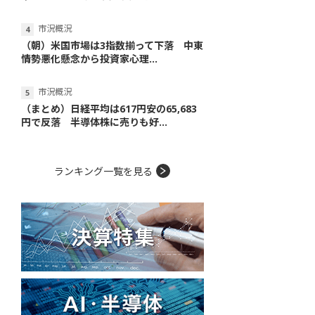
市況概況
（朝）米国市場は3指数揃って下落 中東
情勢悪化懸念から投資家心理...
市況概況
（まとめ）日経平均は617円安の65,683
円で反落 半導体株に売りも好...
ランキング一覧を見る