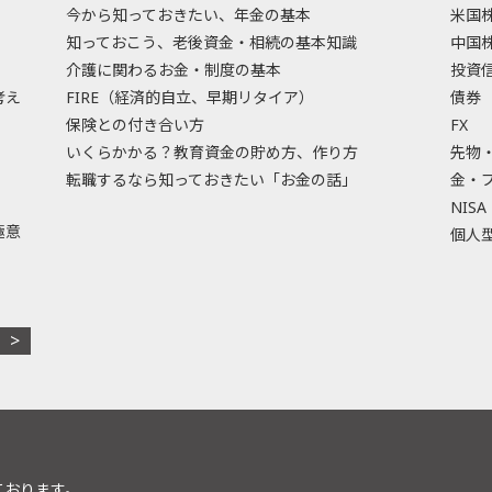
今から知っておきたい、年金の基本
米国
知っておこう、老後資金・相続の基本知識
中国
介護に関わるお金・制度の基本
投資
考え
FIRE（経済的自立、早期リタイア）
債券
保険との付き合い方
FX
いくらかかる？教育資金の貯め方、作り方
先物
転職するなら知っておきたい「お金の話」
金・
NISA
極意
個人型
ております。