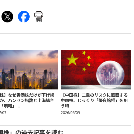
印刷
株】なぜ香港株だけが下げ続
【中国株】二重のリスクに直面する
か、ハンセン指数と上海総合
中国株、じっくり「優良銘柄」を狙
「明暗」...
う時
7/07
2026/06/09
国株」の過去記事を読む