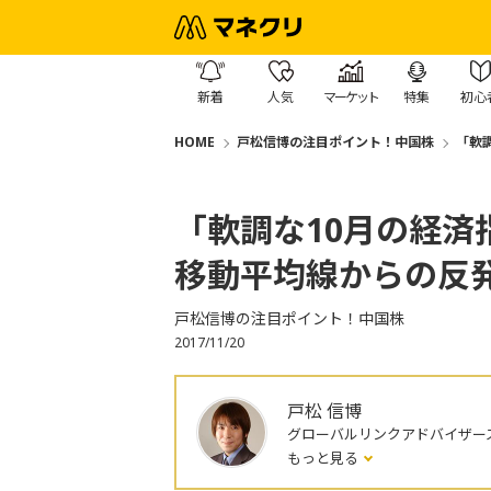
新着
人気
マーケット
特集
初心
HOME
戸松信博の注目ポイント！中国株
「軟
「軟調な10月の経済
移動平均線からの反
戸松信博の注目ポイント！中国株
2017/11/20
戸松 信博
グローバルリンクアドバイザー
もっと見る