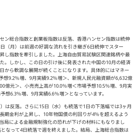
セン総合指数と創業板指数は反落、香港ハンセン指数は続伸
3日（月）は前週の好調な流れを引き継ぎ6日続伸でスター
昇し指数を牽引しました。上海自由貿易試験区関連銘柄や最
た。しかし、この日の引け後に発表された中国の10月の経済
日から軟調な展開が続くことになります。具体的にはマネー
想9.2％増、9月実績9.2％増＞、新規人民元融資額が6,632億
700億元＞、小売売上高が10.0％増＜市場予想10.5％増、9月実
場予想6.3％増、9月実績6.6％増＞となっています。
）は反落。さらに15日（水）も続落で1日の下落幅では3ヶ月
長期金利が上昇し、10年物国債の利回りが4％を超えるよう
当局による金融規制強化の恐れが下げの材料にもなりまし
落となって4日続落で週を終えました。結局、上海総合指数は