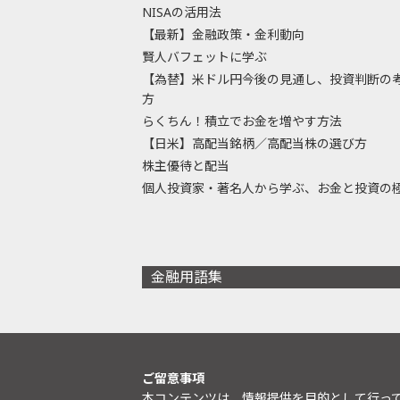
NISAの活用法
【最新】金融政策・金利動向
賢人バフェットに学ぶ
【為替】米ドル円今後の見通し、投資判断の
方
らくちん！積立でお金を増やす方法
【日米】高配当銘柄／高配当株の選び方
株主優待と配当
個人投資家・著名人から学ぶ、お金と投資の
金融用語集
ご留意事項
本コンテンツは、情報提供を目的として行っ