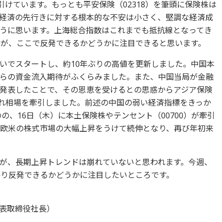
ントで引けています。もっとも平安保険（02318）を筆頭に保険株は
経済の先行きに対する根本的な不安は小さく、堅調な経済成
うに思います。上海総合指数はこれまでも抵抗線となってき
たが、ここで反発できるかどうかに注目できると思います。
いでスタートし、約10年ぶりの高値を更新しました。中国本
らの資金流入期待がふくらみました。また、中国当局が金融
発表したことで、その恩恵を受けるとの思惑からアジア保険
われ相場を牽引しました。前述の中国の弱い経済指標をきっか
の、16日（木）に本土保険株やテンセント（00700）が牽引
は欧米の株式市場の大幅上昇をうけて続伸となり、再び年初来
が、長期上昇トレンドは崩れていないと思われます。今週、
かり反発できるかどうかに注目したいところです。
表取締役社長）