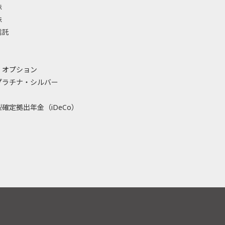
株
株
信託
・オプション
プラチナ・シルバー
確定拠出年金（iDeCo）