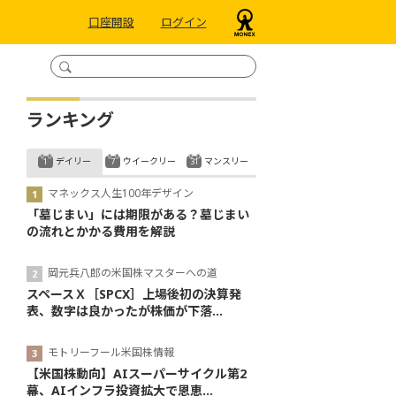
口座開設
ログイン
ランキング
デイリー
ウイークリー
マンスリー
マネックス人生100年デザイン
「墓じまい」には期限がある？墓じまい
の流れとかかる費用を解説
岡元兵八郎の米国株マスターへの道
スペースＸ［SPCX］上場後初の決算発
表、数字は良かったが株価が下落...
モトリーフール米国株情報
【米国株動向】AIスーパーサイクル第2
幕、AIインフラ投資拡大で恩恵...