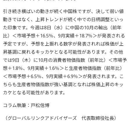
引き続き横ばいの動きが続く中国株ですが、決して弱い値
動きではなく、上昇トレンドが続く中での日柄調整といっ
た印象です。今週は8日（水）に中国の10月の輸出（前年
比）＜市場予想＋16.5％、9月実績＋18.7％＞が発表される
予定ですが、予想を上振れる数字が発表されれば株価が上
昇基調に戻れるキッカケとなる可能性があります。その他
では9日（木）に10月の消費者物価指数（前年比）＜市場予
想＋1.8％、9月実績＋1.6％＞と生産者物価指数（前年比）
＜市場予想＋6.5％、9月実績＋6.9％＞が発表されます。こ
ちらも生産者物価指数が強い基調となれば株価上昇のキッ
カケとなる可能性があります。
コラム執筆：戸松信博
（グローバルリンクアドバイザーズ 代表取締役社長）