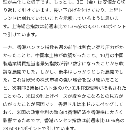
理が悪化した様子です。もっとも、3日（金）は安値から切
り返して引けています。長い下ひげを付けており、上昇ト
レンドは崩れていないことを示唆しているように思いま
す。上海総合指数は前週末比で1.3％安の3,371.744ポイント
で引けています。
一方、香港ハンセン指数も週の前半は利食い売り圧力がか
かったことと、中国本土株が軟調だったこと、10月の中国
製造業購買担当者景気指数が弱い数字になったことから軟
調な展開でした。しかし、後半はしっかりとした展開でし
た。これは欧米の株式市場の強い地合を受け継いだこと
と、次期FRB議長にハト派のパウエルFRB理事が指名された
ことから、米国の利上げペースが緩やかになるとの見方が
広がったことが原因です。香港ドルは米ドルにペッグして
おり、米国の政策金利の動向は香港経済や香港株に大きく
影響するためです。香港ハンセン指数は前週末比0.6％高の
28,603.61ポイントで引けています。