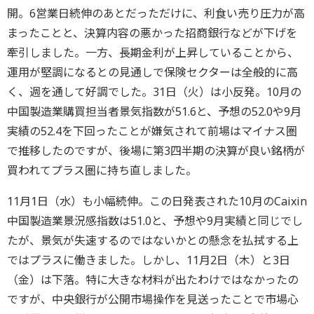
開。6営業日続伸のあとだっただけに、利食い売り圧力が高
まったことと、決算内容の悪かった招商銀行などが下げを
牽引しました。一方、長期金利が上昇していることから、
運用が堅調になるとの見通しで保険セクターは全般的に高
く、週を通して好調でした。31日（火）は小反発。10月の
中国製造業購買担当者景気指数が51.6と、予想の52.0や9月
実績の52.4を下回ったことが嫌気されて前場はマイナス圏
で推移したのですが、後場に第3四半期の決算が良い銘柄が
買われてプラス圏に持ち直しました。
11月1日（水）も小幅続伸。この日発表された10月のCaixin
中国製造業景況感指数は51.0と、予想や9月実績と同じでし
たが、景気が失速するのではないかとの懸念を払拭する上
ではプラスに働きました。しかし、11月2日（木）と3日
（金）は下落。特に大きな材料が出たわけではなかったの
ですが、中央銀行が公開市場操作を見送ったことで市場心