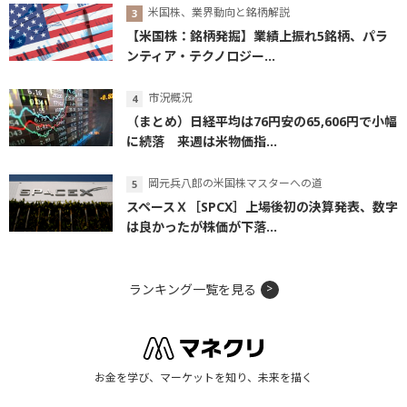
米国株、業界動向と銘柄解説
【米国株：銘柄発掘】業績上振れ5銘柄、パラ
ンティア・テクノロジー...
市況概況
（まとめ）日経平均は76円安の65,606円で小幅
に続落 来週は米物価指...
岡元兵八郎の米国株マスターへの道
スペースＸ［SPCX］上場後初の決算発表、数字
は良かったが株価が下落...
ランキング一覧を見る
お金を学び、マーケットを知り、未来を描く