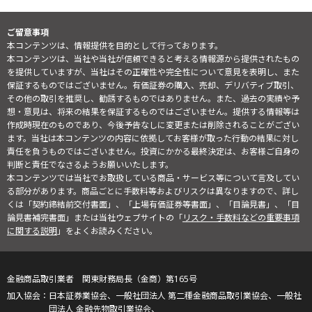
ご留意事項
本コンテンツは、情報提供を目的として行っております。
本コンテンツは、当社や当社が信頼できると考える情報源から提供されたもの
を提供していますが、当社はその正確性や完全性について意見を表明し、また
保証するものではございません。有価証券の購入、売却、デリバティブ取引、
その他の取引を推奨し、勧誘するものではありません。また、過去の実績や予
想・意見は、将来の結果を保証するものではございません。提供する情報等は
作成時現在のものであり、今後予告なしに変更または削除されることがござい
ます。当社は本コンテンツの内容に依拠してお客様が取った行動の結果に対し
責任を負うものではございません。投資にかかる最終決定は、お客様ご自身の
判断と責任でなさるようお願いいたします。
本コンテンツでは当社でお取扱している商品・サービス等について言及してい
る部分があります。商品ごとに手数料等およびリスクは異なりますので、詳し
くは「契約締結前交付書面」、「上場有価証券等書面」、「目論見書」、「目
論見書補完書面」または当社ウェブサイトの「
リスク・手数料などの重要事項
に関する説明
」をよくお読みください。
金融商品取引業者 関東財務局長（金商）第165号
日本証券業協会、一般社団法人 第二種金融商品取引業協会、一般社
団法人 金融先物取引業協会、