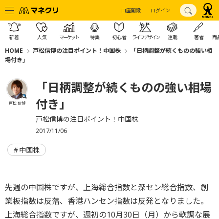
口座開設
ログイン
新着
人気
マーケット
特集
初心者
ライフデザイン
連載
著者
商
HOME
戸松信博の注目ポイント！中国株
「日柄調整が続くものの強い相
場付き」
「日柄調整が続くものの強い相場
付き」
戸松 信博
戸松信博の注目ポイント！中国株
2017/11/06
中国株
先週の中国株ですが、上海総合指数と深セン総合指数、創
業板指数は反落、香港ハンセン指数は反発となりました。
上海総合指数ですが、週初の10月30日（月）から軟調な展