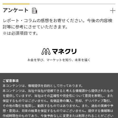
アンケート
レポート・コラムの感想をお寄せください。今後の内容検
討等に参考にさせていただきます。
※は必須項目です。
お金を学び、マーケットを知り、未来を描く
ご留意事項
本コンテンツは、情報提供を目的として行っております。
本コンテンツは、当社や当社が信頼できると考える情報源から提供されたもの
を提供していますが、当社はその正確性や完全性について意見を表明し、また
保証するものではございません。有価証券の購入、売却、デリバティブ取引、
その他の取引を推奨し、勧誘するものではありません。また、過去の実績や予
想・意見は、将来の結果を保証するものではございません。提供する情報等は
作成時現在のものであり、今後予告なしに変更または削除されることがござい