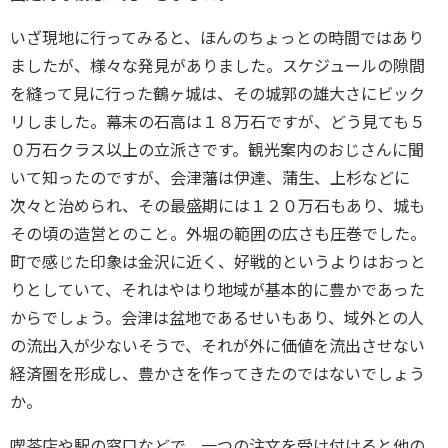
いざ現地に行ってみると、ほんのちょっとの時間ではあり
ましたが、様々な発見がありました。スケジュールの隙間
を縫って見に行った鶴ヶ城は、その城郭の雄大さにビック
リしました。幕末の石高は１８万石ですが、どう見ても５
０万石クラス以上の立派さです。観光案内のおじさんに聞
いて知ったのですが、会津藩は伊達、蒲生、上杉などに
次々と治められ、その最盛期には１２０万石もあり、城も
その頃の造営とのこと。外堀の範囲の広さも圧巻でした。
町で感じた印象は金沢に近く、好戦的というよりはおっと
りとしていて、それはやはり地域が基本的に豊かであった
からでしょう。会津は盆地であるせいもあり、域外との人
の流出入が少ないそうで、それが外に価値を流出させない
経済圏を形成し、豊かさを作ってきたのではないでしょう
か。
喫茶店や駅の窓口などで、一つの注文を受け付けると他の