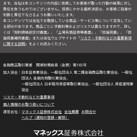
ます。当社は本コンテンツの内容に依拠してお客様が取った行動の結果に対し
責任を負うものではございません。投資にかかる最終決定は、お客様ご自身の
判断と責任でなさるようお願いいたします。
本コンテンツでは当社でお取扱している商品・サービス等について言及してい
る部分があります。商品ごとに手数料等およびリスクは異なりますので、詳し
くは「契約締結前交付書面」、「上場有価証券等書面」、「目論見書」、「目
論見書補完書面」または当社ウェブサイトの「
リスク・手数料などの重要事項
に関する説明
」をよくお読みください。
金融商品取引業者 関東財務局長（金商）第165号
日本証券業協会、一般社団法人 第二種金融商品取引業協会、一般社
団法人 金融先物取引業協会、
一般社団法人 日本暗号資産等取引業協会、一般社団法人 資産運用業
協会
リスク・手数料などの重要事項
個人情報のお取り扱いについて
マネックス証券株式会社
会社概要
お問合せ
ヘルプ（通知の登録・解除）