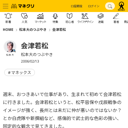
口座開設
ログイン
新着
人気
マーケット
特集
初心者
ライフデザイン
連載
著者
商
HOME
松本大のつぶやき
会津若松
会津若松
松本大のつぶやき
松本 大
2006/02/13
マネックス
週末、おつきあいで仕事があり、生まれて初めて会津若松
に行きました。会津若松というと、松平容保や戊辰戦争の
イメージが強く、長州とは未だに仲が悪いのではないか？
とか白虎隊や新撰組など、感傷的で武士的な色彩の強い、
固定的な観念で見てきました。