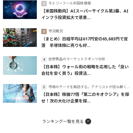
モトリーフール米国株情報
【米国株動向】AIスーパーサイクル第2幕、AI
インフラ投資拡大で恩恵...
市況概況
（まとめ）日経平均は617円安の65,683円で反
落 半導体株に売りも好...
吉野貴晶のマーケットクオンツ分析
【日本株】ウォール街の戦略を応用した「良い
会社を安く買う」投資法...
市場のテーマを再訪する。アナリストが読み解くテーマの本質
【日本株】株価77倍「第二のキオクシア」を探
せ！次の大化け企業を探...
ランキング一覧を見る