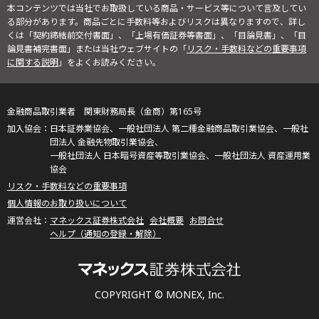
本コンテンツでは当社でお取扱している商品・サービス等について言及してい
る部分があります。商品ごとに手数料等およびリスクは異なりますので、詳し
くは「契約締結前交付書面」、「上場有価証券等書面」、「目論見書」、「目
論見書補完書面」または当社ウェブサイトの「
リスク・手数料などの重要事項
に関する説明
」をよくお読みください。
金融商品取引業者 関東財務局長（金商）第165号
日本証券業協会、一般社団法人 第二種金融商品取引業協会、一般社
団法人 金融先物取引業協会、
一般社団法人 日本暗号資産等取引業協会、一般社団法人 資産運用業
協会
リスク・手数料などの重要事項
個人情報のお取り扱いについて
マネックス証券株式会社
会社概要
お問合せ
ヘルプ（通知の登録・解除）
COPYRIGHT © MONEX, Inc.