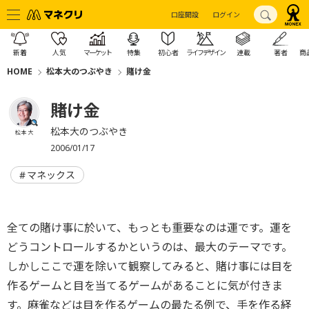
口座開設
ログイン
新着
人気
マーケット
特集
初心者
ライフデザイン
連載
著者
商
HOME
松本大のつぶやき
賭け金
賭け金
松本大のつぶやき
松本 大
2006/01/17
マネックス
全ての賭け事に於いて、もっとも重要なのは運です。運を
どうコントロールするかというのは、最大のテーマです。
しかしここで運を除いて観察してみると、賭け事には目を
作るゲームと目を当てるゲームがあることに気が付きま
す。麻雀などは目を作るゲームの最たる例で、手を作る経