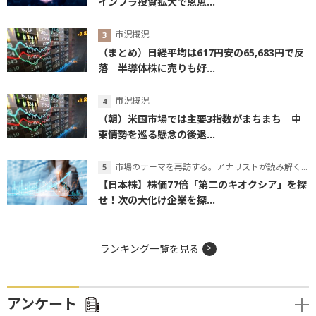
インフラ投資拡大で恩恵...
市況概況
（まとめ）日経平均は617円安の65,683円で反
落 半導体株に売りも好...
市況概況
（朝）米国市場では主要3指数がまちまち 中
東情勢を巡る懸念の後退...
市場のテーマを再訪する。アナリストが読み解くテーマの本質
【日本株】株価77倍「第二のキオクシア」を探
せ！次の大化け企業を探...
ランキング一覧を見る
アンケート