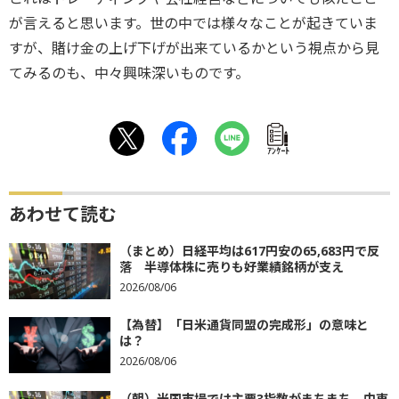
が言えると思います。世の中では様々なことが起きていま
すが、賭け金の上げ下げが出来ているかという視点から見
てみるのも、中々興味深いものです。
ｱﾝｹｰﾄ
あわせて読む
（まとめ）日経平均は617円安の65,683円で反
落 半導体株に売りも好業績銘柄が支え
2026/08/06
【為替】「日米通貨同盟の完成形」の意味と
は？
2026/08/06
（朝）米国市場では主要3指数がまちまち 中東