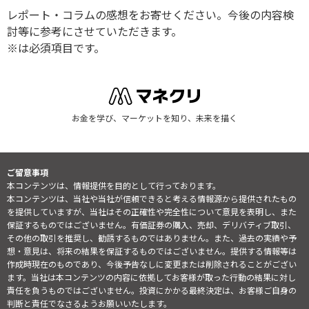
レポート・コラムの感想をお寄せください。今後の内容検
討等に参考にさせていただきます。
※は必須項目です。
お金を学び、マーケットを知り、未来を描く
ご留意事項
本コンテンツは、情報提供を目的として行っております。
本コンテンツは、当社や当社が信頼できると考える情報源から提供されたもの
を提供していますが、当社はその正確性や完全性について意見を表明し、また
保証するものではございません。有価証券の購入、売却、デリバティブ取引、
その他の取引を推奨し、勧誘するものではありません。また、過去の実績や予
想・意見は、将来の結果を保証するものではございません。提供する情報等は
作成時現在のものであり、今後予告なしに変更または削除されることがござい
ます。当社は本コンテンツの内容に依拠してお客様が取った行動の結果に対し
責任を負うものではございません。投資にかかる最終決定は、お客様ご自身の
判断と責任でなさるようお願いいたします。