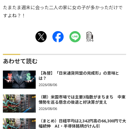
たまたま週末に会った二人の家に女の子が多かっただけで
すよね？！
ｱﾝｹｰﾄ
あわせて読む
【為替】「日米通貨同盟の完成形」の意味と
は？
2026/08/06
（朝）米国市場では主要3指数がまちまち 中東
情勢を巡る懸念の後退と好決算が支え
2026/08/06
（まとめ）日経平均は2,342円高の66,300円で大
幅続伸 AI・半導体銘柄がけん引