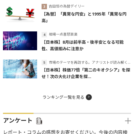
吉田恒の為替デイリー
【為替】「異常な円安」と1995年「異常な円
高」
相場一点喜怒哀楽
【日本株】8月は前半高・後半安となる可能
性、高値掴みに注意か
市場のテーマを再訪する。アナリストが読み解くテーマの本質
【日本株】株価77倍「第二のキオクシア」を探
せ！次の大化け企業を探...
ランキング一覧を見る
アンケート
レポート・コラムの感想をお寄せください。今後の内容検