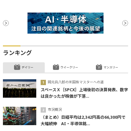
ランキング
デイリー
ウイークリー
マンスリー
岡元兵八郎の米国株マスターへの道
スペースＸ［SPCX］上場後初の決算発表、数字
は良かったが株価が下落...
市況概況
（まとめ）日経平均は2,342円高の66,300円で
大幅続伸 AI・半導体銘...