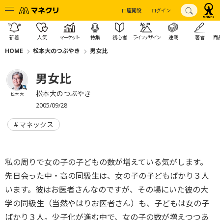
口座開設
ログイン
新着
人気
マーケット
特集
初心者
ライフデザイン
連載
著者
商
HOME
松本大のつぶやき
男女比
男女比
松本大のつぶやき
松本 大
2005/09/28
マネックス
私の周りで女の子の子どもの数が増えている気がします。
先日会った中・高の同級生は、女の子の子どもばかり３人
います。彼はお医者さんなのですが、その場にいた彼の大
学の同級生（当然やはりお医者さん）も、子どもは女の子
ばかり３人。少子化が進む中で、女の子の数が増えつつあ