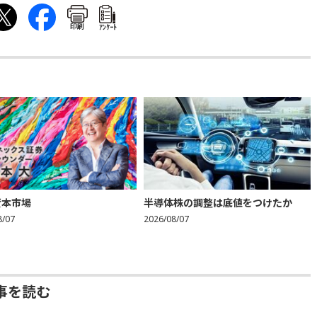
印刷
ｱﾝｹｰﾄ
資本市場
半導体株の調整は底値をつけたか
8/07
2026/08/07
事を読む