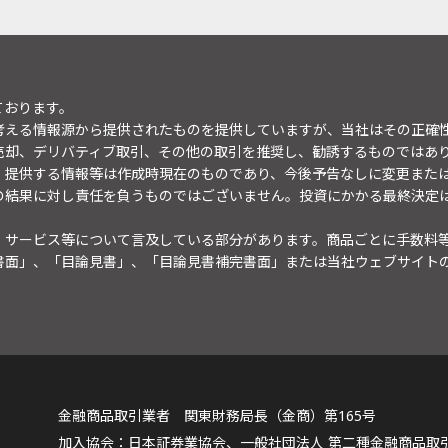
ております。
考える情報源から提供されたものを提供していますが、当社はその正確
売却、デリバティブ取引、その他の取引を推奨し、勧誘するものではあ
。提供する情報等は作成時現在のものであり、今後予告なしに変更また
の結果に対し責任を負うものではございません。投資にかかる最終決定
・サービス等について言及している部分があります。商品ごとに手数料
書面」、「目論見書」、「目論見書補完書面」または当社ウェブサイト
金融商品取引業者 関東財務局長（金商）第165号
日本証券業協会、一般社団法人 第二種金融商品取