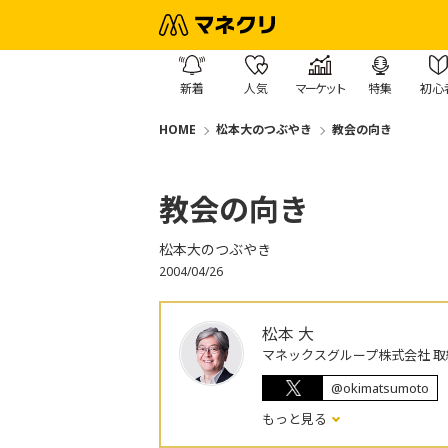
新着
人気
マーケット
特集
初心
HOME
松本大のつぶやき
教会の向き
教会の向き
松本大のつぶやき
2004/04/26
松本 大
マネックスグループ株式会社 取
@okimatsumoto
もっと見る