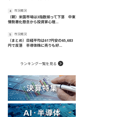
市況概況
（朝）米国市場は3指数揃って下落 中東
情勢悪化懸念から投資家心理...
市況概況
（まとめ）日経平均は617円安の65,683
円で反落 半導体株に売りも好...
ランキング一覧を見る