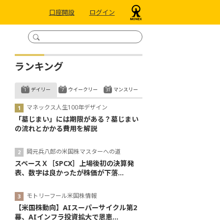
口座開設
ログイン
ランキング
デイリー
ウイークリー
マンスリー
マネックス人生100年デザイン
「墓じまい」には期限がある？墓じまい
の流れとかかる費用を解説
岡元兵八郎の米国株マスターへの道
スペースＸ［SPCX］上場後初の決算発
表、数字は良かったが株価が下落...
モトリーフール米国株情報
【米国株動向】AIスーパーサイクル第2
幕、AIインフラ投資拡大で恩恵...