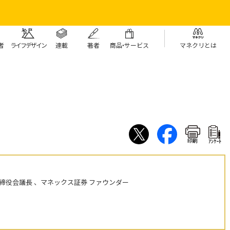
者
ライフデザイン
連載
著者
商
品・
サービス
マネクリとは
印刷
ｱﾝｹｰﾄ
締役会議長 、マネックス証券 ファウンダー