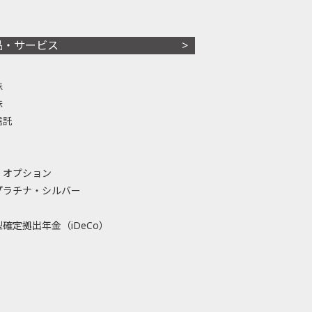
品・サービス
株
株
信託
・オプション
プラチナ・シルバー
確定拠出年金（iDeCo）