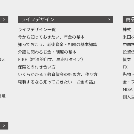
ライフデザイン
商
ライフデザイン一覧
株式
今から知っておきたい、年金の基本
米国
知っておこう、老後資金・相続の基本知識
中国
介護に関わるお金・制度の基本
投資
考え
FIRE（経済的自立、早期リタイア）
債券
保険との付き合い方
FX
いくらかかる？教育資金の貯め方、作り方
先物
転職するなら知っておきたい「お金の話」
金・
NISA
極意
個人型