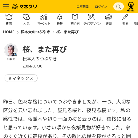
口座開設
ログイン
新着
人気
マーケット
特集
初心者
ライフデザイン
連載
著者
商
HOME
松本大のつぶやき
桜、また再び
桜、また再び
松本大のつぶやき
松本 大
2004/03/30
マネックス
昨日、色々な桜についてつぶやきましたが、一つ、大切な
区分を云い忘れました。昼見る桜と、夜見る桜です。私の
感性では、桜並木や辺り一面の桜と云うのは、夜桜に限る
と思っています。小さい頃から夜桜見物が好きでした。家
のすぐ近くに高校があり、その敷地の縁を桜がぐるっと囲