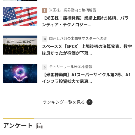
米国株、業界動向と銘柄解説
【米国株：銘柄発掘】業績上振れ5銘柄、パラ
ンティア・テクノロジー...
岡元兵八郎の米国株マスターへの道
スペースＸ［SPCX］上場後初の決算発表、数字
は良かったが株価が下落...
モトリーフール米国株情報
【米国株動向】AIスーパーサイクル第2幕、AI
インフラ投資拡大で恩恵...
ランキング一覧を見る
アンケート