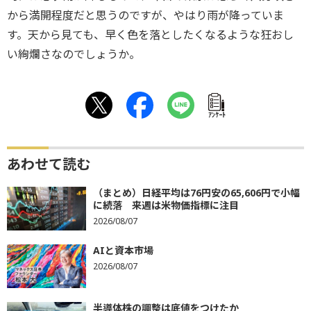
から満開程度だと思うのですが、やはり雨が降っていま
す。天から見ても、早く色を落としたくなるような狂おし
い絢爛さなのでしょうか。
ｱﾝｹｰﾄ
あわせて読む
（まとめ）日経平均は76円安の65,606円で小幅
に続落 来週は米物価指標に注目
2026/08/07
AIと資本市場
2026/08/07
半導体株の調整は底値をつけたか