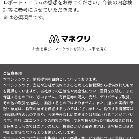
レポート・コラムの感想をお寄せください。今後の内容検
討等に参考にさせていただきます。
※は必須項目です。
お金を学び、マーケットを知り、未来を描く
ご留意事項
本コンテンツは、情報提供を目的として行っております。
本コンテンツは、当社や当社が信頼できると考える情報源から提供されたもの
を提供していますが、当社はその正確性や完全性について意見を表明し、また
保証するものではございません。有価証券の購入、売却、デリバティブ取引、
その他の取引を推奨し、勧誘するものではありません。また、過去の実績や予
想・意見は、将来の結果を保証するものではございません。提供する情報等は
作成時現在のものであり、今後予告なしに変更または削除されることがござい
ます。当社は本コンテンツの内容に依拠してお客様が取った行動の結果に対し
責任を負うものではございません。投資にかかる最終決定は、お客様ご自身の
判断と責任でなさるようお願いいたします。
本コンテンツでは当社でお取扱している商品・サービス等について言及してい