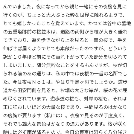
んでいました。夜になってから親と一緒にその夜桜を見に
行くのが、ちょっと大人ぶった粋な世界に触れるようで、
とても嬉しかったことを覚えています。かつては谷中の墓地
の五重塔跡前の桜並木は、道路の両側から枝が大きく垂れ
てきており、道を歩きながら上を見ると一面の桜で、手を
伸ばせば届くようでとても素敵だったのですが、どういう
訳か１０年ほど前にその垂れ下がっていた部分を切られて
しまいました。随分無粋なことをするもんですが、枝が切
られる前のあの通りは、私の中では夜桜の一番の名所でし
た。今は夜桜Ｎｏ１は、やはり千鳥ヶ淵でしょうか。遊歩
道から田安門側を見ると、お堀の大きな岸が、桜の花で埋
め尽くされています。遊歩道の桜も、対岸の桜も、それは
正に狂おしいほどの大量な桜であり、昼間見るのはかなり
の度胸が要ります（私には）。夜桜で見るのが丁度良く、
それでも雄大な景色はかなりの迫力があります。桜が咲く
時には必ず雨が降るもので、今日の東京は恐らく八分咲き