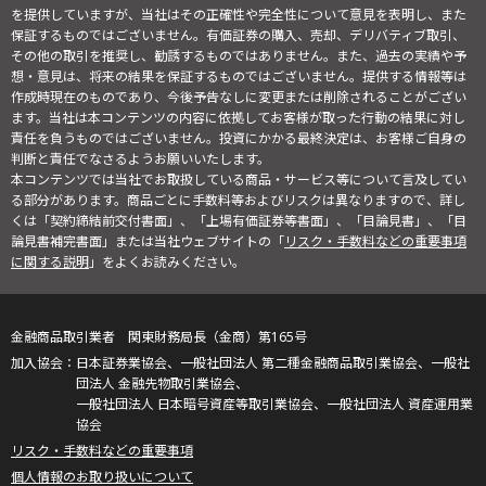
を提供していますが、当社はその正確性や完全性について意見を表明し、また
保証するものではございません。有価証券の購入、売却、デリバティブ取引、
その他の取引を推奨し、勧誘するものではありません。また、過去の実績や予
想・意見は、将来の結果を保証するものではございません。提供する情報等は
作成時現在のものであり、今後予告なしに変更または削除されることがござい
ます。当社は本コンテンツの内容に依拠してお客様が取った行動の結果に対し
責任を負うものではございません。投資にかかる最終決定は、お客様ご自身の
判断と責任でなさるようお願いいたします。
本コンテンツでは当社でお取扱している商品・サービス等について言及してい
る部分があります。商品ごとに手数料等およびリスクは異なりますので、詳し
くは「契約締結前交付書面」、「上場有価証券等書面」、「目論見書」、「目
論見書補完書面」または当社ウェブサイトの「
リスク・手数料などの重要事項
に関する説明
」をよくお読みください。
金融商品取引業者 関東財務局長（金商）第165号
日本証券業協会、一般社団法人 第二種金融商品取引業協会、一般社
団法人 金融先物取引業協会、
一般社団法人 日本暗号資産等取引業協会、一般社団法人 資産運用業
協会
リスク・手数料などの重要事項
個人情報のお取り扱いについて