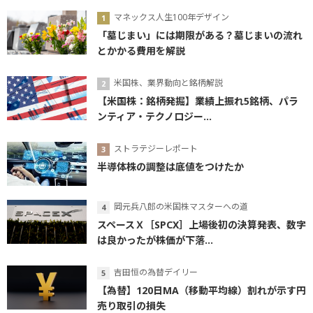
マネックス人生100年デザイン
「墓じまい」には期限がある？墓じまいの流れ
とかかる費用を解説
米国株、業界動向と銘柄解説
【米国株：銘柄発掘】業績上振れ5銘柄、パラ
ンティア・テクノロジー...
ストラテジーレポート
半導体株の調整は底値をつけたか
岡元兵八郎の米国株マスターへの道
スペースＸ［SPCX］上場後初の決算発表、数字
は良かったが株価が下落...
吉田恒の為替デイリー
【為替】120日MA（移動平均線）割れが示す円
売り取引の損失