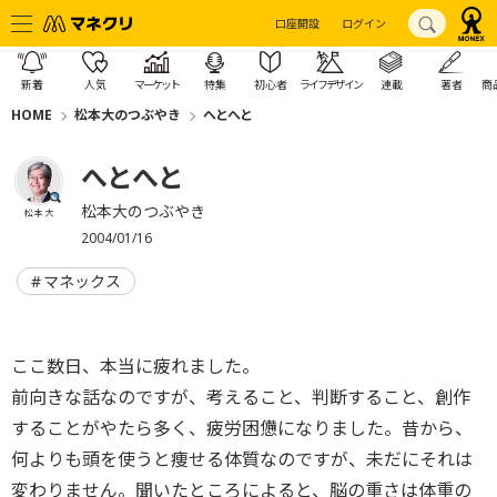
口座開設
ログイン
新着
人気
マーケット
特集
初心者
ライフデザイン
連載
著者
商
HOME
松本大のつぶやき
へとへと
へとへと
松本大のつぶやき
松本 大
2004/01/16
マネックス
ここ数日、本当に疲れました。
前向きな話なのですが、考えること、判断すること、創作
することがやたら多く、疲労困憊になりました。昔から、
何よりも頭を使うと痩せる体質なのですが、未だにそれは
変わりません。聞いたところによると、脳の重さは体重の