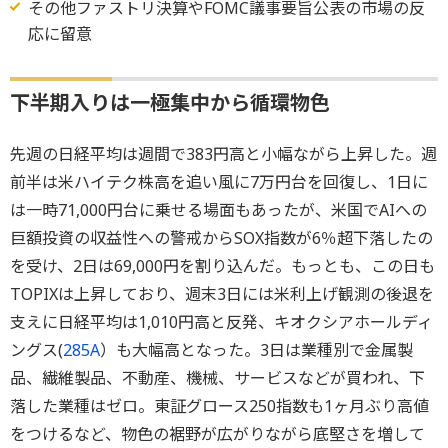
その他ファストリ決算やFOMC議事要旨公表の市場の反
応に留意
下半期入りは一極集中から循環物色
先週の日経平均は週間で383円高と小幅ながら上昇した。週
前半は米ハイテク株高を追い風に7万円台を回復し、1日に
は一時71,000円台に乗せる場面もあったが、米国でAIへの
巨額投資の収益性への警戒からSOX指数が6％超下落したの
を受け、2日は69,000円を割り込んだ。もっとも、この日も
TOPIXは上昇しており、週末3日には米利上げ観測の後退を
支えに日経平均は1,010円高と反発、キオクシアホールディ
ングス(
285A
）も大幅高となった。3日は業種別で金属製
品、繊維製品、不動産、機械、サービスなどが買われ、下
落した業種はゼロ。東証グロース250指数も1ヶ月ぶり高値
をつけるなど、物色の裾野が広がりながら底堅さを増して