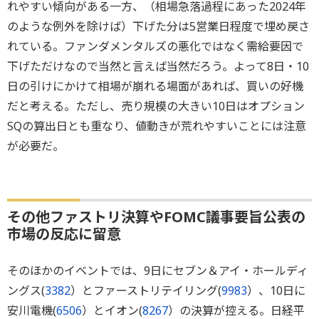
れやすい傾向がある一方、（相場急落過程にあった2024年
のような例外を除けば）下げた分は5営業日程度で埋め戻さ
れている。ファンダメンタルズの悪化ではなく需給要因で
下げただけなので当然と言えば当然だろう。よって8日・10
日の引けにかけて相場が崩れる場面があれば、買いの好機
だと考える。ただし、売り規模の大きい10日はオプション
SQの算出日とも重なり、値動きが荒れやすいことには注意
が必要だ。
その他ファストリ決算やFOMC議事要旨公表の
市場の反応に留意
そのほかのイベントでは、9日にセブン＆アイ・ホールディ
ングス(
3382
）とファーストリテイリング(
9983
）、10日に
安川電機(
6506
）とイオン(
8267
）の決算が控える。日経平