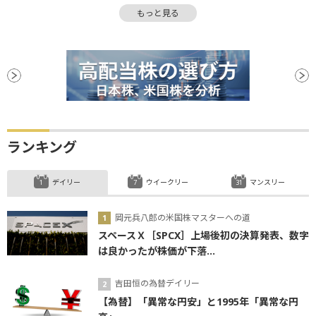
もっと見る
NT倍率
決算
材料
底
タカ派
引け
物色
分配金
ランキング
デイリー
ウイークリー
マンスリー
岡元兵八郎の米国株マスターへの道
スペースＸ［SPCX］上場後初の決算発表、数字
は良かったが株価が下落...
吉田恒の為替デイリー
【為替】「異常な円安」と1995年「異常な円