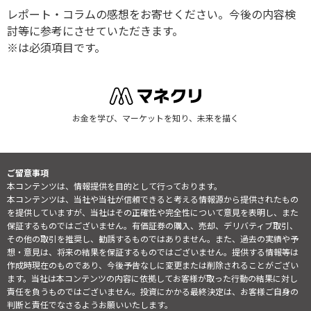
レポート・コラムの感想をお寄せください。今後の内容検
討等に参考にさせていただきます。
※は必須項目です。
お金を学び、マーケットを知り、未来を描く
ご留意事項
本コンテンツは、情報提供を目的として行っております。
本コンテンツは、当社や当社が信頼できると考える情報源から提供されたもの
を提供していますが、当社はその正確性や完全性について意見を表明し、また
保証するものではございません。有価証券の購入、売却、デリバティブ取引、
その他の取引を推奨し、勧誘するものではありません。また、過去の実績や予
想・意見は、将来の結果を保証するものではございません。提供する情報等は
作成時現在のものであり、今後予告なしに変更または削除されることがござい
ます。当社は本コンテンツの内容に依拠してお客様が取った行動の結果に対し
責任を負うものではございません。投資にかかる最終決定は、お客様ご自身の
判断と責任でなさるようお願いいたします。