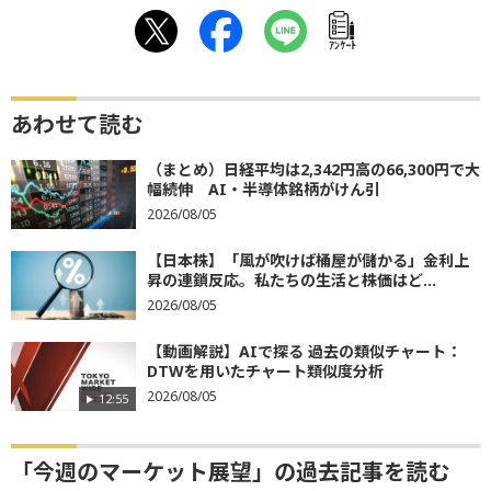
ｱﾝｹｰﾄ
あわせて読む
（まとめ）日経平均は2,342円高の66,300円で大
幅続伸 AI・半導体銘柄がけん引
2026/08/05
【日本株】「風が吹けば桶屋が儲かる」金利上
昇の連鎖反応。私たちの生活と株価はど...
2026/08/05
【動画解説】AIで探る 過去の類似チャート：
DTWを用いたチャート類似度分析
2026/08/05
12:55
「今週のマーケット展望」の過去記事を読む