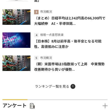
高」
市況概況
（まとめ）日経平均は2,342円高の66,300円で
大幅続伸 AI・半導体銘...
相場一点喜怒哀楽
【日本株】8月は前半高・後半安となる可能
性、高値掴みに注意か
市況概況
（朝）米国市場は3指数揃って上昇 中東情勢
改善期待から買いが優勢...
ランキング一覧を見る
アンケート