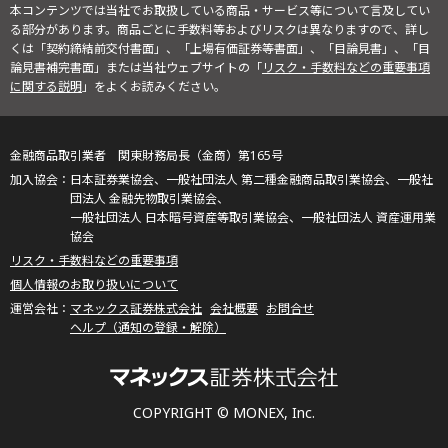
本コンテンツでは当社でお取扱している商品・サービス等について言及してい
る部分があります。商品ごとに手数料等およびリスクは異なりますので、詳し
くは「契約締結前交付書面」、「上場有価証券等書面」、「目論見書」、「目
論見書補完書面」または当社ウェブサイトの「
リスク・手数料などの重要事項
に関する説明
」をよくお読みください。
金融商品取引業者 関東財務局長（金商）第165号
日本証券業協会、一般社団法人 第二種金融商品取引業協会、一般社
団法人 金融先物取引業協会、
一般社団法人 日本暗号資産等取引業協会、一般社団法人 資産運用業
協会
リスク・手数料などの重要事項
個人情報のお取り扱いについて
マネックス証券株式会社
会社概要
お問合せ
ヘルプ（通知の登録・解除）
COPYRIGHT © MONEX, Inc.